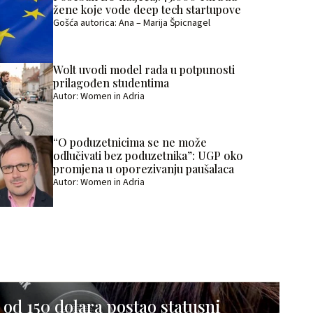
žene koje vode deep tech startupove
Gošća autorica: Ana – Marija Špicnagel
Wolt uvodi model rada u potpunosti
prilagođen studentima
Autor: Women in Adria
“O poduzetnicima se ne može
odlučivati bez poduzetnika”: UGP oko
promjena u oporezivanju paušalaca
Autor: Women in Adria
 od 150 dolara postao statusni