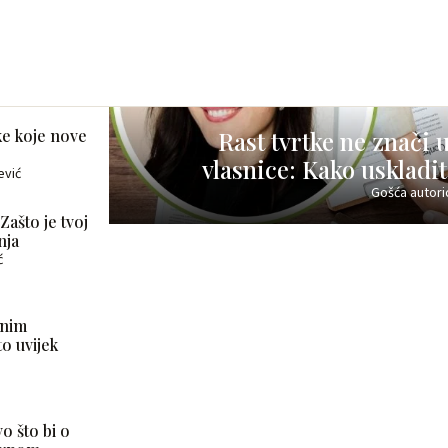
e koje nove
Rast tvrtke ne znači 
vlasnice: Kako uskladit
ević
Gošća autoric
 Zašto je tvoj
nja
ć
snim
to uvijek
o što bi o