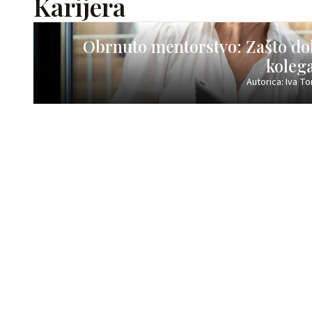
Karijera
Obrnuto mentorstvo: Zašto dob
koleg
Autorica: Iva T