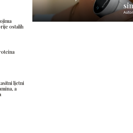
sim
Autor
kojima
ije ostalih
roteina
asitni ljetni
amina, a
a