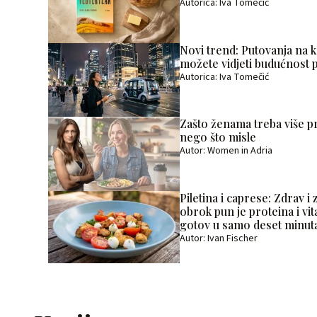
Autorica: Iva Tomečić
Novi trend: Putovanja na 
možete vidjeti budućnost pr
Autorica: Iva Tomečić
Zašto ženama treba više p
nego što misle
Autor: Women in Adria
Piletina i caprese: Zdrav i z
obrok pun je proteina i vit
gotov u samo deset minut
Autor: Ivan Fischer