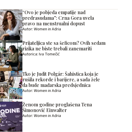
“Ovo je pobjeda empatije nad
predrasudama”: Crna Gora uvela
pravo na menstrualni dopust
Autor: Women in Adria
Prijateljica ste sa šeficom? Ovih sedam
rizika ne biste trebali zanemariti
Autorica: Iva Tomečić
Tko je Judit Polgár: Šahistica koja je
rušila rekorde i barijere, a sada žele
da bude mađarska predsjednica
Autor: Women in Adria
Ženom godine proglašena Tena
Šimonović Einwalter
Autor: Women in Adria