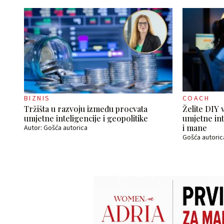
BIZNIS
COACH
Tržišta u razvoju između procvata
Želite DIY 
umjetne inteligencije i geopolitike
umjetne int
i mane
Autor: Gošća autorica
Gošća autoric