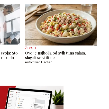
ŽIVOT
 svoja: Što
Ovo je najbolja od svih tuna salata,
to nerado
slagali se vi ili ne
Autor: Ivan Fischer