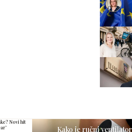
ke? Novi hit
ear’
Kako je ručni ventilator