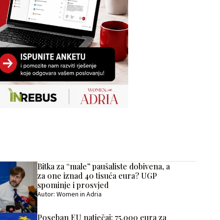
Bitka za “male” paušaliste dobivena, a
za one iznad 40 tisuća eura? UGP
spominje i prosvjed
Autor: Women in Adria
Poseban EU natječaj: 75.000 eura za