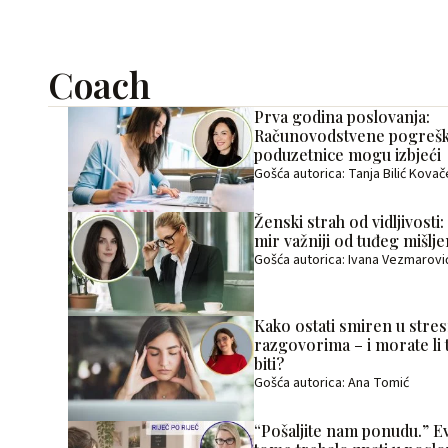
Coach
Prva godina poslovanja:
Računovodstvene pogrešk
poduzetnice mogu izbjeći
Gošća autorica: Tanja Bilić Kovač
Ženski strah od vidljivosti:
mir važniji od tuđeg mišlje
Gošća autorica: Ivana Vezmarovi
Kako ostati smiren u stre
razgovorima – i morate li 
biti?
Gošća autorica: Ana Tomić
“Pošaljite nam ponudu.” Ev