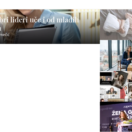
ri lideri uče i od mlađih
a
omečić