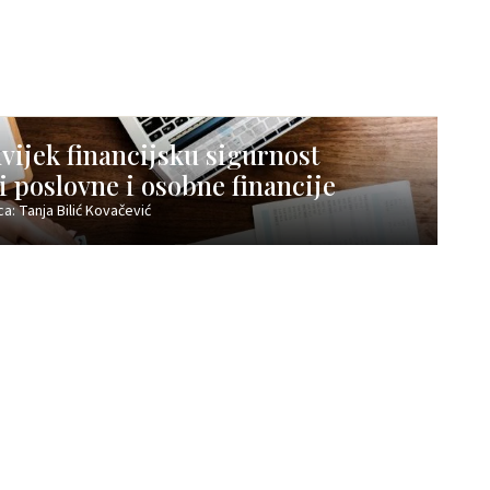
uvijek financijsku sigurnost
i poslovne i osobne financije
a: Tanja Bilić Kovačević