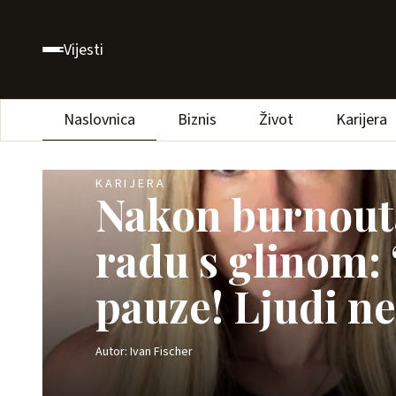
Vijesti
Naslovnica
Biznis
Život
Karijera
BIZNIS
COACH
BUSINESS & LIFE COACH, COACH
KARIJERA
Skok od tračnih
Odsutnost s pos
Novac ne kupuje
Nakon burnouta
kaubojskog ran
jezični labirint
olakšava život:
radu s glinom: 
ugostitelji, ali 
dopust, bolova
pokušava posra
pauze! Ljudi n
prednost!”
dane…
ambicijama
Autor: Ivan Fischer