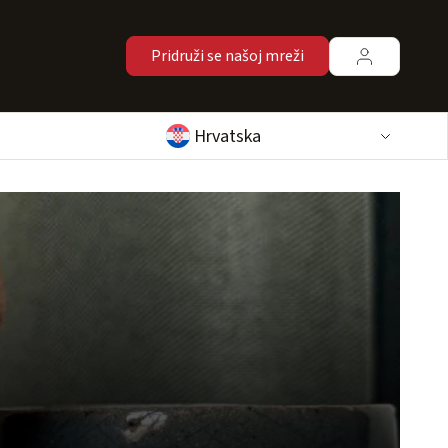
Pridruži se našoj mreži
Hrvatska