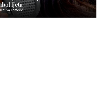
bol ljeta
ica: Iva Tomečić