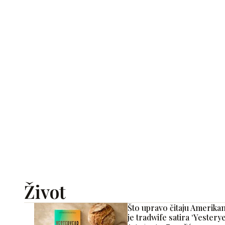
Život
Što upravo čitaju Amerikan
je tradwife satira ‘Yestery