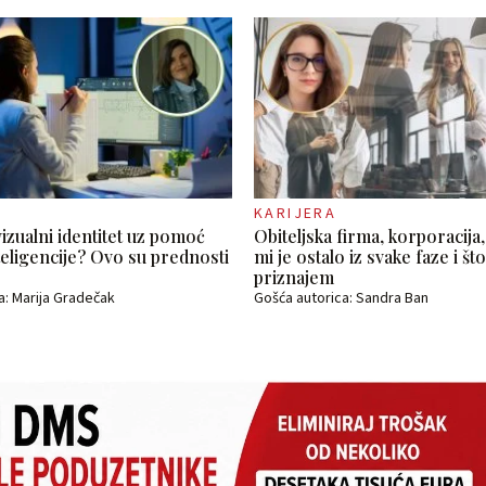
KARIJERA
vizualni identitet uz pomoć
Obiteljska firma, korporacija,
eligencije? Ovo su prednosti
mi je ostalo iz svake faze i š
priznajem
a: Marija Gradečak
Gošća autorica: Sandra Ban