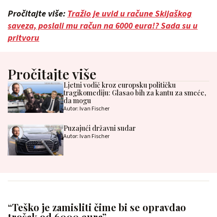
Pročitajte više:
Tražio je uvid u račune Skijaškog
saveza, poslali mu račun na 6000 eura!? Sada su u
pritvoru
Pročitajte više
Ljetni vodič kroz europsku političku
tragikomediju: Glasao bih za kantu za smeće,
da mogu
Autor: Ivan Fischer
Puzajući državni sudar
Autor: Ivan Fischer
“Teško je zamisliti čime bi se opravdao
trošak od 6000 eura”