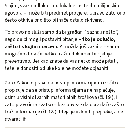
S njim, svaka odluka – od lokalne ceste do milijunskih
ugovora – može biti predmet provjere. Upravo zato ono
često otkriva ono što bi inače ostalo skriveno.
To pravo ne služi samo da bi građani “saznali nešto”,
nego da bi mogli postaviti pitanje –
tko je odlučio,
zašto i s kojim novcem.
A možda još važnije – sama
mogućnost da će netko tražiti dokumente djeluje
preventivno. Jer kad znate da vas netko može pitati,
teže je donositi odluke koje ne možete objasniti.
Zato Zakon o pravu na pristup informacijama izričito
propisuje da se pristup informacijama ne naplaćuje,
osim u visini stvarnih materijalnih troškova (čl. 19.), i
zato pravo ima svatko – bez obveze da obrazlaže zašto
traži informacije (čl. 18.). Ideja je ukloniti prepreke, a ne
stvarati ih.