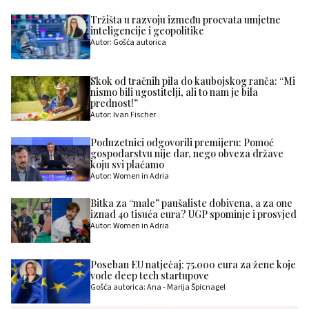
Tržišta u razvoju između procvata umjetne
inteligencije i geopolitike
Autor: Gošća autorica
Skok od tračnih pila do kaubojskog ranča: “Mi
nismo bili ugostitelji, ali to nam je bila
prednost!”
Autor: Ivan Fischer
Poduzetnici odgovorili premijeru: Pomoć
gospodarstvu nije dar, nego obveza države
koju svi plaćamo
Autor: Women in Adria
Bitka za “male” paušaliste dobivena, a za one
iznad 40 tisuća eura? UGP spominje i prosvjed
Autor: Women in Adria
Poseban EU natječaj: 75.000 eura za žene koje
vode deep tech startupove
Gošća autorica: Ana - Marija Špicnagel