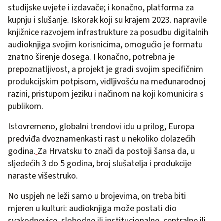
studijske uvjete i izdavače; i konačno, platforma za
kupnju i slušanje. Iskorak koji su krajem 2023. napravile
knjižnice razvojem infrastrukture za posudbu digitalnih
audioknjiga svojim korisnicima, omogućio je formatu
znatno širenje dosega. I konačno, potrebna je
prepoznatljivost, a projekt je gradi svojim specifičnim
produkcijskim potpisom, vidljivošću na međunarodnoj
razini, pristupom jeziku i načinom na koji komunicira s
publikom.
Istovremeno, globalni trendovi idu u prilog, Europa
predviđa dvoznamenkasti rast u nekoliko dolazećih
godina.
Za Hrvatsku to znači da postoji šansa da, u
sljedećih 3 do 5 godina, broj slušatelja i produkcije
naraste višestruko.
No uspjeh ne leži samo u brojevima, on treba biti
mjeren u kulturi: audioknjiga može postati dio
svakodnevice, slobodne ili institucionalne, centralne ili