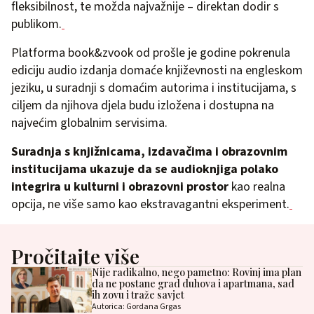
fleksibilnost, te možda najvažnije – direktan dodir s
publikom.
Platforma book&zvook od prošle je godine pokrenula
ediciju audio izdanja domaće književnosti na engleskom
jeziku, u suradnji s domaćim autorima i institucijama, s
ciljem da njihova djela budu izložena i dostupna na
najvećim globalnim servisima.
Suradnja s knjižnicama, izdavačima i obrazovnim
institucijama ukazuje da se audioknjiga polako
integrira u kulturni i obrazovni prostor
kao realna
opcija, ne više samo kao ekstravagantni eksperiment.
Pročitajte više
Nije radikalno, nego pametno: Rovinj ima plan
da ne postane grad duhova i apartmana, sad
ih zovu i traže savjet
Autorica: Gordana Grgas