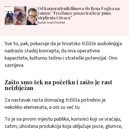
Od korporativnih filmova do Bena Foglea na
čamcu: “Freelance posao tražio je puno
strpljenja i živaca”
Autor: Ivan Fischer
Sve to, pak, pokazuje da je hrvatsko tržište audioknjiga
nadraslo stadiij koncepta, da ima operativne
kapacitete, kulturnu težinu i strateški potencijal. Ono
sazrijeva.
Zašto smo tek na početku i zašto je rast
neizbježan
Za nastavak rasta domaćeg tržišta potrebno je
nekoliko elemenata, a oni su već tu.
To je na prvom mjestu publika, korisnici koji se vraćaju;
zatim, uhodana produkcija koja uključuje pisce, glumce,