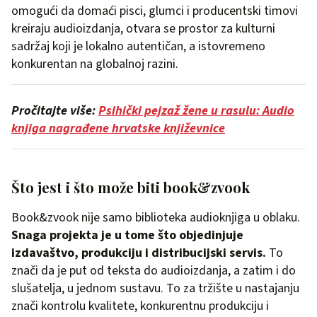
omogući da domaći pisci, glumci i producentski timovi
kreiraju audioizdanja, otvara se prostor za kulturni
sadržaj koji je lokalno autentičan, a istovremeno
konkurentan na globalnoj razini.
Pročitajte više:
Psihički pejzaž žene u rasulu: Audio
knjiga nagrađene hrvatske književnice
Što jest i što može biti book&zvook
Book&zvook nije samo biblioteka audioknjiga u oblaku.
Snaga projekta je u tome što objedinjuje
izdavaštvo, produkciju i distribucijski servis.
To
znači da je put od teksta do audioizdanja, a zatim i do
slušatelja, u jednom sustavu. To za tržište u nastajanju
znači kontrolu kvalitete, konkurentnu produkciju i