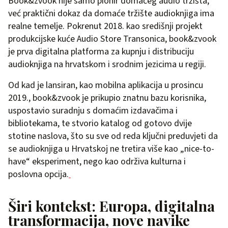
Book&zvook nije samo pionir domaćeg audio tržišta,
već praktični dokaz da domaće tržište audioknjiga ima
realne temelje. Pokrenut 2018. kao središnji projekt
produkcijske kuće Audio Store Transonica, book&zvook
je prva digitalna platforma za kupnju i distribuciju
audioknjiga na hrvatskom i srodnim jezicima u regiji.
Od kad je lansiran, kao mobilna aplikacija u prosincu
2019., book&zvook je prikupio znatnu bazu korisnika,
uspostavio suradnju s domaćim izdavačima i
bibliotekama, te stvorio katalog od gotovo dvije
stotine naslova, što su sve od reda ključni preduvjeti da
se audioknjiga u Hrvatskoj ne tretira više kao „nice-to-
have“ eksperiment, nego kao održiva kulturna i
poslovna opcija.
Širi kontekst: Europa, digitalna
transformacija, nove navike