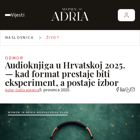
Vijesti
NASLOVNICA
ŽIVOT
ODMOR
Audioknjiga u Hrvatskoj 2025.
— kad format prestaje biti
eksperiment, a postaje izbor
5. prosinca 2025.
Autor: Gošća autorica