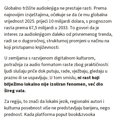
Globalno tržište audioknjiga ne prestaje rasti. Prema
najnovijim izvještajima, očekuje se da će mu globalna
vrijednost 2025. prijeći 10 milijardi dolara, s prognozom
rasta prema 67,5 milijardi u 2033. To govori da je
interes za audioknjigom daleko od privremenog trenda,
radi se o dugoročnoj, strukturnoj promjeni u načinu na
koji pristupamo književnosti.
U zemljama s razvijenom digitalnom kulturom,
potražnja za audio formatom raste zbog praktičnosti:
ljudi slušaju priče dok putuju, rade, vježbaju, gledaju u
prazno ili se uspavljuju.
U tom smislu,
ni rast koji
bilježimo lokalno nije izoliran fenomen, već dio
šireg vala.
Za regiju, to znači da lokalni jezik, regionalni autori i
kulturna posebnost više ne predstavljaju barijeru, nego
prednost. Kada platforma poput book&zvooka