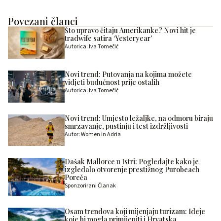
Povezani članci
Što upravo čitaju Amerikanke? Novi hit je
tradwife satira ‘Yesteryear’
Autorica: Iva Tomečić
Novi trend: Putovanja na kojima možete
vidjeti budućnost prije ostalih
Autorica: Iva Tomečić
Novi trend: Umjesto ležaljke, na odmoru biraju
smrzavanje, pustinju i test izdržljivosti
Autor: Women in Adria
Dašak Mallorce u Istri: Pogledajte kako je
izgledalo otvorenje prestižnog Purobeach
Poreča
Sponzorirani Članak
Osam trendova koji mijenjaju turizam: Ideje
koje bi mogla primijeniti i Hrvatska