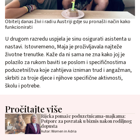
Obitelj danas živi i radi u Austriji gdje su pronašli način kako
funkcionirati
U drugom razredu uspjela je sinu osigurati asistenta u
nastavi. Istovremeno, Maja je proživljavala najteže
životne trenutke. Kaže da ni sama ne zna kako joj je
polazilo za rukom baviti se poslom i specifičnostima
poduzetništva koje zahtijeva izniman trud i angažman,
skrbiti za troje djece i njihove specifične aktivnosti,
školu i potrebe.
Pročitajte više
Rijeka pomaže poduzetnicama-majkama:
Potpore za povratak u biznis nakon rodiljnog
dopusta
Autor: Women in Adria