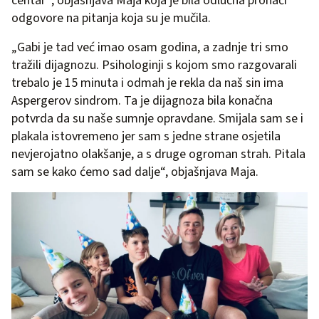
centar“, objašnjava Maja koja je bila odlučna pronaći
odgovore na pitanja koja su je mučila.
„Gabi je tad već imao osam godina, a zadnje tri smo
tražili dijagnozu. Psihologinji s kojom smo razgovarali
trebalo je 15 minuta i odmah je rekla da naš sin ima
Aspergerov sindrom. Ta je dijagnoza bila konačna
potvrda da su naše sumnje opravdane. Smijala sam se i
plakala istovremeno jer sam s jedne strane osjetila
nevjerojatno olakšanje, a s druge ogroman strah. Pitala
sam se kako ćemo sad dalje“, objašnjava Maja.