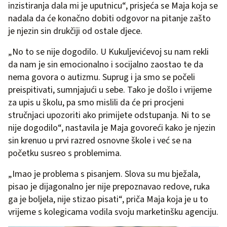
inzistiranja dala mi je uputnicu“, prisjeća se Maja koja se
nadala da će konačno dobiti odgovor na pitanje zašto
je njezin sin drukčiji od ostale djece.
„No to se nije dogodilo. U Kukuljevićevoj su nam rekli
da nam je sin emocionalno i socijalno zaostao te da
nema govora o autizmu. Suprug i ja smo se počeli
preispitivati, sumnjajući u sebe. Tako je došlo i vrijeme
za upis u školu, pa smo mislili da će pri procjeni
stručnjaci upozoriti ako primijete odstupanja. Ni to se
nije dogodilo“, nastavila je Maja govoreći kako je njezin
sin krenuo u prvi razred osnovne škole i već se na
početku susreo s problemima.
„Imao je problema s pisanjem. Slova su mu bježala,
pisao je dijagonalno jer nije prepoznavao redove, ruka
ga je boljela, nije stizao pisati“, priča Maja koja je u to
vrijeme s kolegicama vodila svoju marketinšku agenciju.