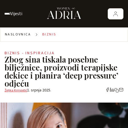
Vijesti
NASLOVNICA
BIZNIS
BIZNIS - INSPIRACIJA
Zbog sina tiskala posebne
bilježnice, proizvodi terapijske
dekice i planira ‘deep pressure’
odjeću
1. srpnja 2025.
Željka Krmpotić