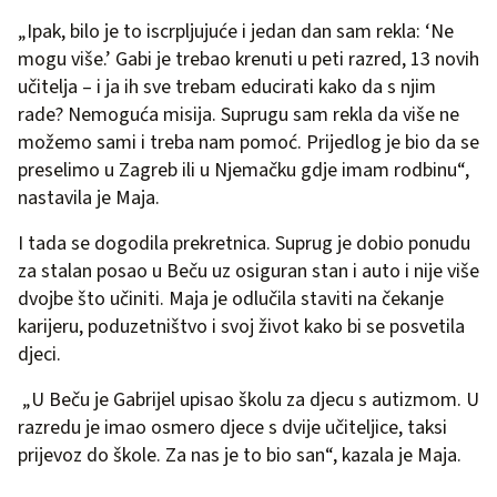
„Ipak, bilo je to iscrpljujuće i jedan dan sam rekla: ‘Ne
mogu više.’ Gabi je trebao krenuti u peti razred, 13 novih
učitelja – i ja ih sve trebam educirati kako da s njim
rade? Nemoguća misija. Suprugu sam rekla da više ne
možemo sami i treba nam pomoć. Prijedlog je bio da se
preselimo u Zagreb ili u Njemačku gdje imam rodbinu“,
nastavila je Maja.
I tada se dogodila prekretnica. Suprug je dobio ponudu
za stalan posao u Beču uz osiguran stan i auto i nije više
dvojbe što učiniti. Maja je odlučila staviti na čekanje
karijeru, poduzetništvo i svoj život kako bi se posvetila
djeci.
„U Beču je Gabrijel upisao školu za djecu s autizmom. U
razredu je imao osmero djece s dvije učiteljice, taksi
prijevoz do škole. Za nas je to bio san“, kazala je Maja.