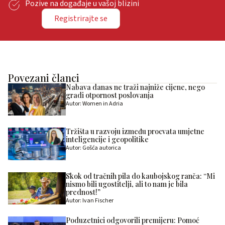
Pozive na događaje u vašoj blizini
Registrirajte se
Povezani članci
Nabava danas ne traži najniže cijene, nego
gradi otpornost poslovanja
Autor: Women in Adria
Tržišta u razvoju između procvata umjetne
inteligencije i geopolitike
Autor: Gošća autorica
Skok od tračnih pila do kaubojskog ranča: “Mi
nismo bili ugostitelji, ali to nam je bila
prednost!”
Autor: Ivan Fischer
Poduzetnici odgovorili premijeru: Pomoć