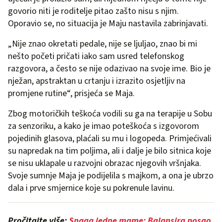
govorio niti je roditelje pitao zašto nisu s njim.
Oporavio se, no situacija je Maju nastavila zabrinjavati.
„Nije znao okretati pedale, nije se ljuljao, znao bi mi
nešto početi pričati iako sam usred telefonskog
razgovora, a često se nije odazivao na svoje ime. Bio je
nježan, apstraktan u crtanju i izrazito osjetljiv na
promjene rutine“, prisjeća se Maja.
Zbog motoričkih teškoća vodili su ga na terapije u Sobu
za senzoriku, a kako je imao poteškoća s izgovorom
pojedinih glasova, plaćali su mu i logopeda. Primjećivali
su napredak na tim poljima, ali i dalje je bilo sitnica koje
se nisu uklapale u razvojni obrazac njegovih vršnjaka.
Svoje sumnje Maja je podijelila s majkom, a ona je ubrzo
dala i prve smjernice koje su pokrenule lavinu.
Pročitajte više:
Snaga jedne mame: Balansira posao,