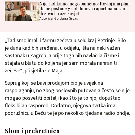
Nije radikalno, nego pametno: Rovinj ima plan
da ne postane grad duhova i apartmana, sad
ih zovu i traže savjet
Autorica: Gordana Grgas
„Tad smo imali i farmu zečeva u selu kraj Petrinje. Bilo
je dana kad bih sređena, u odijelu, išla na neki važan
sastanak u Zagreb, a prije toga bih navlačila čizme i
stajala u blatu do koljena jer sam morala nahraniti
zečeve“, prisjetila se Maja.
Suprug koji se bavi prodajom bio je uvijek na
raspolaganju, no zbog poslovnih putovanja često se nije
mogao posvetiti obitelji kao što je to njoj dopuštao
fleksibilan raspored. Dodatno, njegova tvrtka ima
podružnicu u Beču te je po nekoliko tjedana radio ondje.
Slom i prekretnica