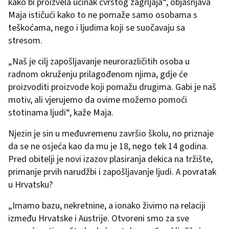
kako bi proizvela učinak čvrstog zagrljaja“, objašnjava
Maja ističući kako to ne pomaže samo osobama s
teškoćama, nego i ljudima koji se suočavaju sa
stresom.
„Naš je cilj zapošljavanje neurorazličitih osoba u
radnom okruženju prilagođenom njima, gdje će
proizvoditi proizvode koji pomažu drugima. Gabi je naš
motiv, ali vjerujemo da ovime možemo pomoći
stotinama ljudi“, kaže Maja.
Njezin je sin u međuvremenu završio školu, no priznaje
da se ne osjeća kao da mu je 18, nego tek 14 godina.
Pred obitelji je novi izazov plasiranja dekica na tržište,
primanje prvih narudžbi i zapošljavanje ljudi. A povratak
u Hrvatsku?
„Imamo bazu, nekretnine, a ionako živimo na relaciji
između Hrvatske i Austrije. Otvoreni smo za sve