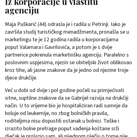
Iz korporacije u vlastitu
agenciju
Maja Puškarić (44) odrasla je i radila u Petrinji. Iako je
završila studij turističkog menadžmenta, pronašla se u
marketingu te je 12 godina radila u korporacijama
poput Valamara i Gavrilovića, a potom je s dvije
partnerice pokrenula marketinšku agenciju. Paralelno s
poslovnim uspjesima, njezin se obiteljski život oblikovao
kroz tihe, ali jasne znakove da je jedno od njezine troje
djece drukčije.
Već u dobi od dvije i pol godine počeli su primjećivati
sitne, suptilne znakove da se Gabrijel razvija na drukčiji
način. U to vrijeme bio je hospitaliziran radi sumnje da
boluje od leukemije, no zbog bolničkih pravila,
roditeljima nisu dopustili ostanak u bolnici. Teške i
izrazito bolne pretrage poput vađenja koštane srži
dječak je prolazio sam, ali nijednom riječju o tome nije