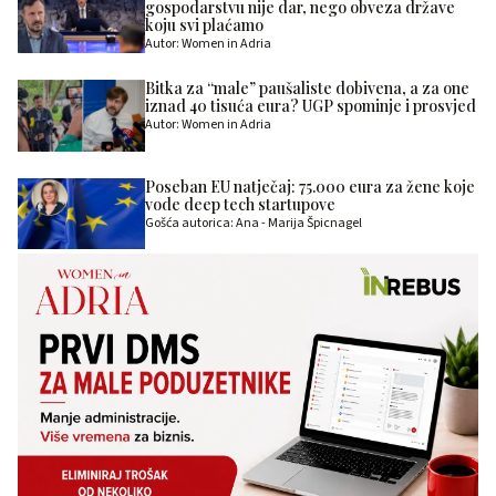
gospodarstvu nije dar, nego obveza države
koju svi plaćamo
Autor: Women in Adria
Bitka za “male” paušaliste dobivena, a za one
iznad 40 tisuća eura? UGP spominje i prosvjed
Autor: Women in Adria
Poseban EU natječaj: 75.000 eura za žene koje
vode deep tech startupove
Gošća autorica: Ana - Marija Špicnagel