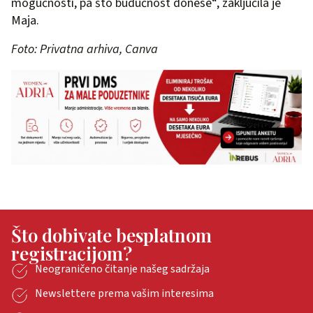
mogućnosti, pa što budućnost donese“, zaključila je
Maja.
Foto: Privatna arhiva, Canva
Što dobivate besplatnom
registracijom?
Neograničeno čitanje našeg sadržaja
Newslettere prema vašim interesima