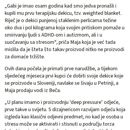
„Gabi je imao osam godina kad smo jedva pronašli i
kupili mu prvu terapijsku dekicu, tzv. weighted blanket.
Riječ je o dekici punjenoj staklenim perlicama težine
oko dva i pol kilograma koja svojim pritiskom pomaže u
smirivanju ljudi s ADHD-om i autizmom, ali i u
suočavanju sa stresom“, priča Maja koja je već tada
mislila da je šteta što takav proizvod nitko ne proizvodi
za domaće tržište.
Ovih dana počela je primati prve narudžbe, a tijekom
sljedećeg mjeseca prvi kupci će dobiti svoje dekice koje
se proizvode u Sloveniji, navlake se šivaju u Petrinji, a
Maja prodaju vodi iz Beča.
„U planu imamo i proizvodnju ‘deep pressure’ odjeće,
prve takve u svijetu. S dizajnericom razvijam odjeću koja
izgleda kao klasični odjevni predmet, no kad je osoba u
stresu može se aktivirati i stisnuti u području torza