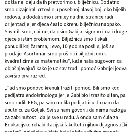
došla na ideju da ih pretvorimo u bilježnicu. Dodatno
smo dizajnirali crtovlje u posebnoj plavoj boji oko bijelih
redova, a dodali smo i smiley na dnu stranice radi
orijentacije jer djeca često okrenu bilježnicu naopako.
Shvatili smo, naime, da osim Gabija, sigurno ima i druge
djece s istim problemom. Bilježnicu smo tiskali i
ponudili knjižarama, i evo, 10 godina poslije, još se
prodaje. Asortiman smo proširili i bilježnicom s
kvadratićima za matematiku“, kaže naša sugovornica
objašnjavajući kako je uz sav trud i pomoć Gabrijel jedva
završio prvi razred.
„Tad smo ponovo krenuli tražiti pomoć. Bili smo kod
pedijatra endokrinologa jer je Gabi bio izrazito sitan, pa
smo radili EEG, pa sam molila pedijatricu da nam da
uputnicu za Goljak. Svi su nam govorili da nema razloga
za zabrinutost i da je sve u redu. A onda sam čula za
Edukacijsko rehabilitacijski fakultet i njihov dijagnostički