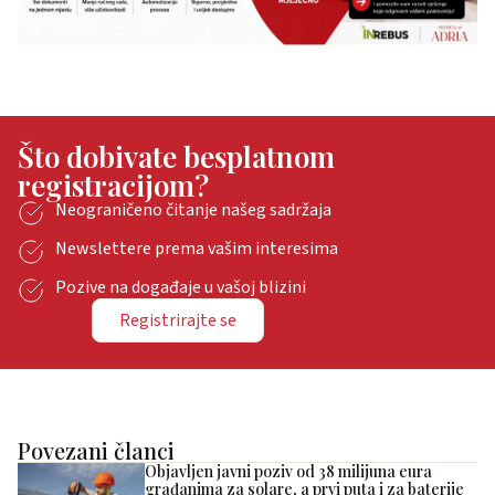
Što dobivate besplatnom
registracijom?
Neograničeno čitanje našeg sadržaja
Newslettere prema vašim interesima
Pozive na događaje u vašoj blizini
Registrirajte se
Povezani članci
Objavljen javni poziv od 38 milijuna eura
građanima za solare, a prvi puta i za baterije