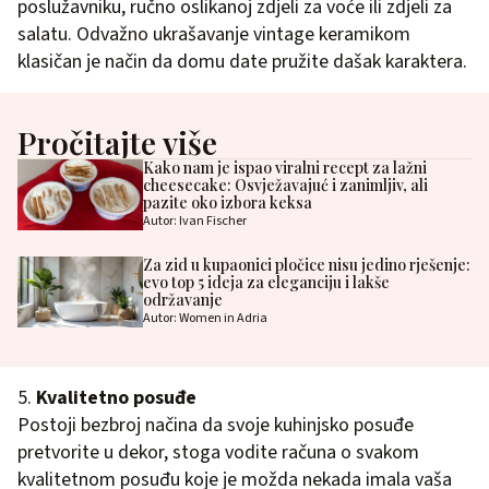
poslužavniku, ručno oslikanoj zdjeli za voće ili zdjeli za
salatu. Odvažno ukrašavanje vintage keramikom
klasičan je način da domu date pružite dašak karaktera.
Pročitajte više
Kako nam je ispao viralni recept za lažni
cheesecake: Osvježavajuć i zanimljiv, ali
pazite oko izbora keksa
Autor: Ivan Fischer
Za zid u kupaonici pločice nisu jedino rješenje:
evo top 5 ideja za eleganciju i lakše
održavanje
Autor: Women in Adria
5.
Kvalitetno posuđe
Postoji bezbroj načina da svoje kuhinjsko posuđe
pretvorite u dekor, stoga vodite računa o svakom
kvalitetnom posuđu koje je možda nekada imala vaša