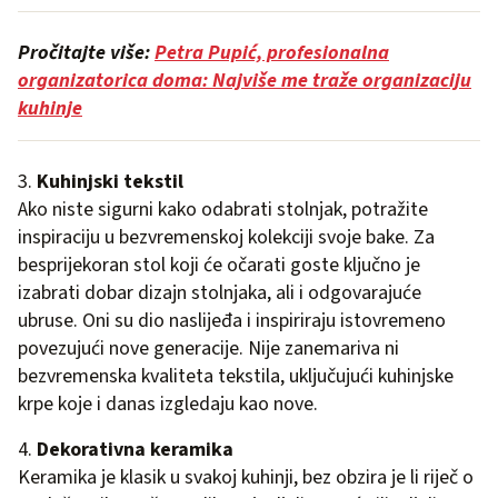
Pročitajte više:
Petra Pupić, profesionalna
organizatorica doma: Najviše me traže organizaciju
kuhinje
3.
Kuhinjski tekstil
Ako niste sigurni kako odabrati stolnjak, potražite
inspiraciju u bezvremenskoj kolekciji svoje bake. Za
besprijekoran stol koji će očarati goste ključno je
izabrati dobar dizajn stolnjaka, ali i odgovarajuće
ubruse. Oni su dio naslijeđa i inspiriraju istovremeno
povezujući nove generacije. Nije zanemariva ni
bezvremenska kvaliteta tekstila, uključujući kuhinjske
krpe koje i danas izgledaju kao nove.
4.
Dekorativna keramika
Keramika je klasik u svakoj kuhinji, bez obzira je li riječ o