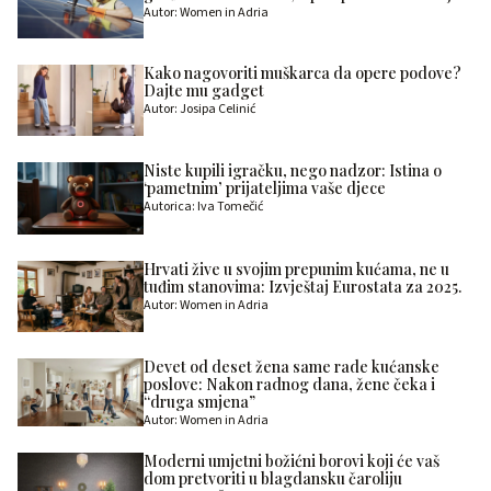
Autor: Women in Adria
Kako nagovoriti muškarca da opere podove?
Dajte mu gadget
Autor: Josipa Celinić
Niste kupili igračku, nego nadzor: Istina o
‘pametnim’ prijateljima vaše djece
Autorica: Iva Tomečić
Hrvati žive u svojim prepunim kućama, ne u
tuđim stanovima: Izvještaj Eurostata za 2025.
Autor: Women in Adria
Devet od deset žena same rade kućanske
poslove: Nakon radnog dana, žene čeka i
“druga smjena”
Autor: Women in Adria
Moderni umjetni božićni borovi koji će vaš
dom pretvoriti u blagdansku čaroliju