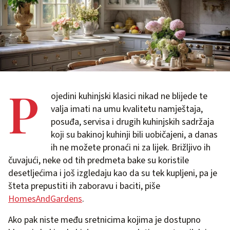
P
ojedini kuhinjski klasici nikad ne blijede te
valja imati na umu kvalitetu namještaja,
posuđa, servisa i drugih kuhinjskih sadržaja
koji su bakinoj kuhinji bili uobičajeni, a danas
ih ne možete pronaći ni za lijek. Brižljivo ih
čuvajući, neke od tih predmeta bake su koristile
desetljećima i još izgledaju kao da su tek kupljeni, pa je
šteta prepustiti ih zaboravu i baciti, piše
HomesAndGardens
.
Ako pak niste među sretnicima kojima je dostupno