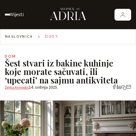
Vijesti
NASLOVNICA
ŽIVOT
DOM
Šest stvari iz bakine kuhinje
koje morate sačuvati, ili
‘upecati’ na sajmu antikviteta
14. svibnja 2025.
Željka Krmpotić