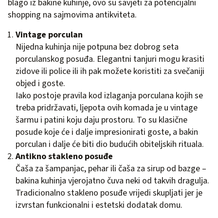
blago iz bakine kuhinje, ovo su savjeti za potencijalni
shopping na sajmovima antikviteta.
Vintage porculan
Nijedna kuhinja nije potpuna bez dobrog seta
porculanskog posuđa. Elegantni tanjuri mogu krasiti
zidove ili police ili ih pak možete koristiti za svečaniji
objed i goste.
Iako postoje pravila kod izlaganja porculana kojih se
treba pridržavati, ljepota ovih komada je u vintage
šarmu i patini koju daju prostoru. To su klasične
posude koje će i dalje impresionirati goste, a bakin
porculan i dalje će biti dio budućih obiteljskih rituala.
Antikno stakleno posuđe
Čaša za šampanjac, pehar ili čaša za sirup od bazge –
bakina kuhinja vjerojatno čuva neki od takvih dragulja.
Tradicionalno stakleno posuđe vrijedi skupljati jer je
izvrstan funkcionalni i estetski dodatak domu.