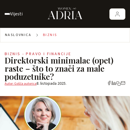
Vijesti
NASLOVNICA
BIZNIS
BIZNIS - PRAVO I FINANCIJE
Direktorski minimalac (opet)
raste – što to znači za male
poduzetnike?
8. listopada 2025.
Autor: Gošća autorica