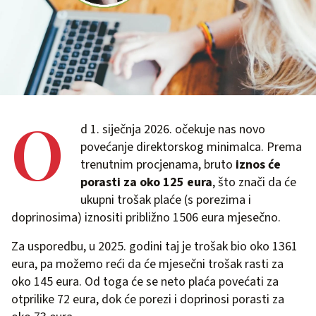
O
d 1. siječnja 2026. očekuje nas novo
povećanje direktorskog minimalca. Prema
trenutnim procjenama, bruto
iznos će
porasti za oko 125 eura
, što znači da će
ukupni trošak plaće (s porezima i
doprinosima) iznositi približno 1506 eura mjesečno.
Za usporedbu, u 2025. godini taj je trošak bio oko 1361
eura, pa možemo reći da će mjesečni trošak rasti za
oko 145 eura. Od toga će se neto plaća povećati za
otprilike 72 eura, dok će porezi i doprinosi porasti za