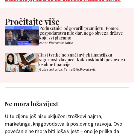
Pročitajte više
Poduzetnici odgovorili premijeru: Pomoć
gospodarstvu nije dar, nego obveza države
koju svi plaćamo
Autor: Women in Adria
Rast tvrtke ne znači uvijek financijsku
sigurnost vlasnice: Kako uskladiti poslovne i
osobne financije
Gošća autorica: Tanja Bilić Kovačević
Ne mora loša vijest
U tu cijenu još nisu uključeni troškovi najma,
marketinga, knjigovodstva ili poslovnog razvoja. Ovo
povećanje ne mora biti loša vijest – ono je prilika da