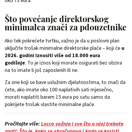
oko 73 eura.
Što povećanje direktorskog
minimalca znači za pdouzetnike
Ako tek pokrećete tvrtku, važno je da u poslovni plan
uključite trošak minimalne direktorske plaće – koji će
u
2026. godini iznositi više od 18.000 eura
godišnje
. To je iznos koji morate osigurati bez obzira
na to imate li još zaposlenih ili ne.
Za one koji se bave uslužnim djelatnostima, to znači da
ćete, ako imate oko 100 naplativih sati mjesečno,
morati naplatiti barem 15 eura po satu samo da
pokrijete trošak vlastite minimalne plaće.
Pročitajte više:
Locco vožnja i sve što o njoj trebate
znati: Što je, kako se obračunava i kada se koristi