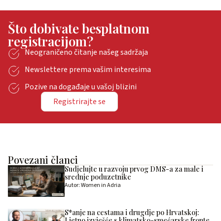
Što dobivate besplatnom
registracijom?
Neograničeno čitanje našeg sadržaja
Newslettere prema vašim interesima
Pozive na događaje u vašoj blizini
Registrirajte se
Povezani članci
Sudjelujte u razvoju prvog DMS-a za male i
srednje poduzetnike
Autor: Women in Adria
S*anje na cestama i drugdje po Hrvatskoj:
Ljetno izvješće s klimatsko-smećarske fronte