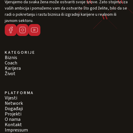
Vjerujemo da svaka žena može ostvariti svoje snove. Zato stojimo iza
vaših ambicija i pomažemo vam da ostvarite što god želite, bilo da se
radi o pokretanju i rastu biznisa ili izgradnji karijere u realnom ili
javnom sektoru.
KATEGORIJE
Biznis
Coach
Karijera
Život
PLATFORMA
Vijesti
Network
Događaji
Projekti
O nama
Kontakt
Impressum