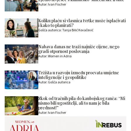
Autor: Ivan Fischer
Koliku plaću si vlasnica tvrtke može isplaćivati
i kako to planirati?
Gošća autorica: Tanja Bilić Kovačević
Nabava danas ne traži najniže cijene, nego
gradi otpornost poslovanja
Autor: Women in Adria
Tržišta u razvoju između procvata umjetne
inteligencije i geopolitike
Autor: Gošća autorica
Skok od tračnih pila do kaubojskog ranča: “Mi
nismo bili ugostitelji, ali to nam je bila
prednost!”
Autor: Ivan Fischer