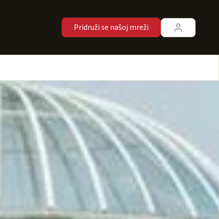
Pridruži se našoj mreži