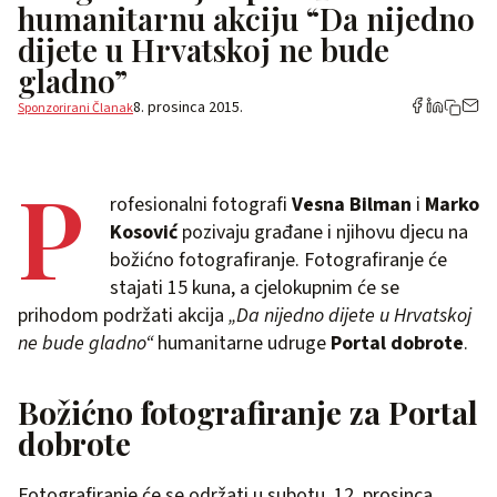
humanitarnu akciju “Da nijedno
dijete u Hrvatskoj ne bude
gladno”
8. prosinca 2015.
Sponzorirani Članak
P
rofesionalni fotografi
Vesna Bilman
i
Marko
Kosović
pozivaju građane i njihovu djecu na
božićno fotografiranje. Fotografiranje će
stajati 15 kuna, a cjelokupnim će se
prihodom podržati akcija
„Da nijedno dijete u Hrvatskoj
ne bude gladno“
humanitarne udruge
Portal dobrote
.
Božićno fotografiranje za Portal
dobrote
Fotografiranje će se održati u subotu, 12. prosinca,