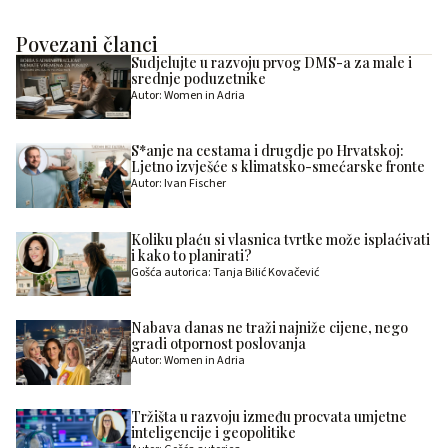
Povezani članci
Sudjelujte u razvoju prvog DMS-a za male i
srednje poduzetnike
Autor: Women in Adria
S*anje na cestama i drugdje po Hrvatskoj:
Ljetno izvješće s klimatsko-smećarske fronte
Autor: Ivan Fischer
Koliku plaću si vlasnica tvrtke može isplaćivati
i kako to planirati?
Gošća autorica: Tanja Bilić Kovačević
Nabava danas ne traži najniže cijene, nego
gradi otpornost poslovanja
Autor: Women in Adria
Tržišta u razvoju između procvata umjetne
inteligencije i geopolitike