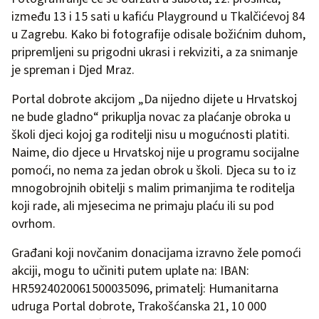
između 13 i 15 sati u kafiću Playground u Tkalčićevoj 84
u Zagrebu. Kako bi fotografije odisale božićnim duhom,
pripremljeni su prigodni ukrasi i rekviziti, a za snimanje
je spreman i Djed Mraz.
Portal dobrote akcijom „Da nijedno dijete u Hrvatskoj
ne bude gladno“ prikuplja novac za plaćanje obroka u
školi djeci kojoj ga roditelji nisu u mogućnosti platiti.
Naime, dio djece u Hrvatskoj nije u programu socijalne
pomoći, no nema za jedan obrok u školi. Djeca su to iz
mnogobrojnih obitelji s malim primanjima te roditelja
koji rade, ali mjesecima ne primaju plaću ili su pod
ovrhom.
Građani koji novčanim donacijama izravno žele pomoći
akciji, mogu to učiniti putem uplate na: IBAN:
HR5924020061500035096, primatelj: Humanitarna
udruga Portal dobrote, Trakošćanska 21, 10 000