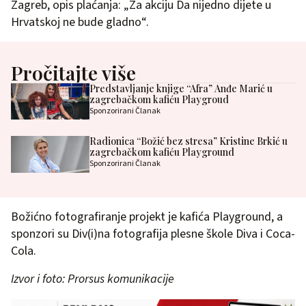
Zagreb, opis plaćanja: „Za akciju Da nijedno dijete u
Hrvatskoj ne bude gladno“.
Pročitajte više
Predstavljanje knjige “Afra” Anđe Marić u
zagrebačkom kafiću Playgroud
Sponzorirani Članak
Radionica “Božić bez stresa” Kristine Brkić u
zagrebačkom kafiću Playground
Sponzorirani Članak
Božićno fotografiranje projekt je kafića Playground, a
sponzori su Div(i)na fotografija plesne škole Diva i Coca-
Cola.
Izvor i foto: Prorsus komunikacije