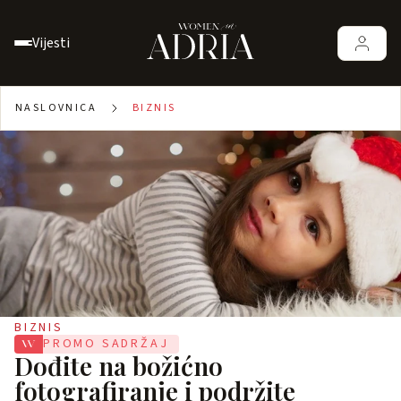
Vijesti
NASLOVNICA
BIZNIS
BIZNIS
PROMO SADRŽAJ
Dođite na božićno
fotografiranje i podržite