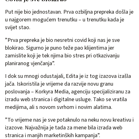
Put nije bio jednostavan. Prva ozbiljna prepreka došla je
u najgorem mogućem trenutku – u trenutku kada je
svijet stao.
”Prva prepreka je bio nesretni covid koji nas je sve
blokirao. Sigurno je puno teže pao klijentima jer
zamislite koji je tek njima bio stres pri otkazivanju
planiranog vjenčanja”.
I dok su mnogi odustajali, Edita je iz tog izazova izašla
jača. Iskoristila je vrijeme da razvije novu granu
poslovanja – Korkyra Media, agenciju specijaliziranu za
izradu web stranica i digitalne usluge. Tako se vratila
medijima, ali s novom svrhom i novim alatima.
”To vrijeme nas je sve potaknulo na neku novu kreativu i
izazove. Najvažnija je tada za mene bila izrada web
stranica i manjih marketinških kampanja”.