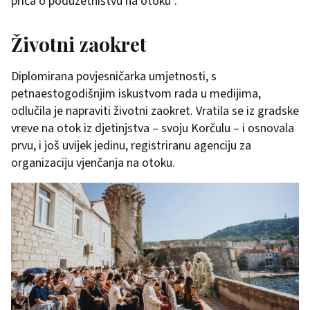
priča o poduzetništvu na otoku”.
Životni zaokret
Diplomirana povjesničarka umjetnosti, s
petnaestogodišnjim iskustvom rada u medijima,
odlučila je napraviti životni zaokret. Vratila se iz gradske
vreve na otok iz djetinjstva – svoju Korčulu – i osnovala
prvu, i još uvijek jedinu, registriranu agenciju za
organizaciju vjenčanja na otoku.