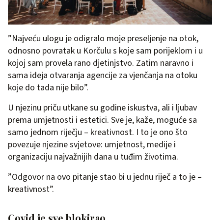
”Najveću ulogu je odigralo moje preseljenje na otok,
odnosno povratak u Korčulu s koje sam porijeklom i u
kojoj sam provela rano djetinjstvo. Zatim naravno i
sama ideja otvaranja agencije za vjenčanja na otoku
koje do tada nije bilo”.
U njezinu priču utkane su godine iskustva, ali i ljubav
prema umjetnosti i estetici. Sve je, kaže, moguće sa
samo jednom riječju – kreativnost. I to je ono što
povezuje njezine svjetove: umjetnost, medije i
organizaciju najvažnijih dana u tuđim životima.
”Odgovor na ovo pitanje stao bi u jednu riječ a to je –
kreativnost”.
Covid je sve blokirao