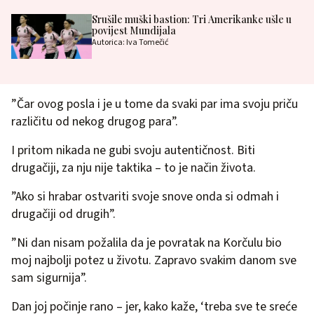
Srušile muški bastion: Tri Amerikanke ušle u
povijest Mundijala
Autorica: Iva Tomečić
”Čar ovog posla i je u tome da svaki par ima svoju priču
različitu od nekog drugog para”.
I pritom nikada ne gubi svoju autentičnost. Biti
drugačiji, za nju nije taktika – to je način života.
”Ako si hrabar ostvariti svoje snove onda si odmah i
drugačiji od drugih”.
”Ni dan nisam požalila da je povratak na Korčulu bio
moj najbolji potez u životu. Zapravo svakim danom sve
sam sigurnija”.
Dan joj počinje rano – jer, kako kaže, ‘treba sve te sreće