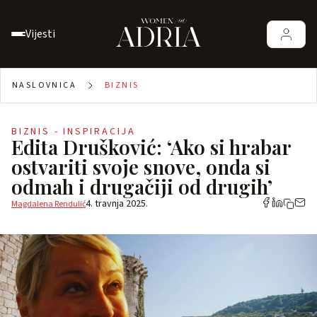
Vijesti
NASLOVNICA
BIZNIS
BIZNIS - INSPIRACIJA
Edita Drušković: ‘Ako si hrabar
ostvariti svoje snove, onda si
odmah i drugačiji od drugih’
4. travnja 2025.
Magdalena Rendulić