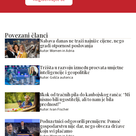
Povezani članci
Nabava danas ne traži najniže cijene, nego
gradi otpornost poslovanja
Autor: Women in Adria
Tržišta u razvoju između procvata umjetne
inteligencije i geopolitike
Autor: Gošća autorica
Skok od tračnih pila do kaubojskog ranča: “Mi
nismo bili ugostitelji, ali to nam je bila
prednost!”
Autor: Ivan Fischer
Poduzetnici odgovorili premijeru: Pomoć
gospodarstvu nije dar, nego obveza države
koju svi plaćamo