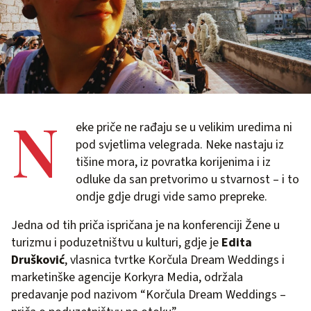
N
eke priče ne rađaju se u velikim uredima ni
pod svjetlima velegrada. Neke nastaju iz
tišine mora, iz povratka korijenima i iz
odluke da san pretvorimo u stvarnost – i to
ondje gdje drugi vide samo prepreke.
Jedna od tih priča ispričana je na konferenciji Žene u
turizmu i poduzetništvu u kulturi, gdje je
Edita
Drušković
, vlasnica tvrtke Korčula Dream Weddings i
marketinške agencije Korkyra Media, održala
predavanje pod nazivom “Korčula Dream Weddings –