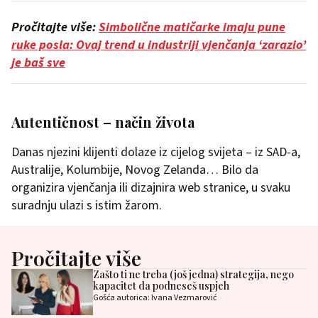
Pročitajte više:
Simbolične matičarke imaju pune
ruke posla: Ovaj trend u industriji vjenčanja ‘zarazio’
je baš sve
Autentičnost – način života
Danas njezini klijenti dolaze iz cijelog svijeta – iz SAD-a,
Australije, Kolumbije, Novog Zelanda… Bilo da
organizira vjenčanja ili dizajnira web stranice, u svaku
suradnju ulazi s istim žarom.
Pročitajte više
Zašto ti ne treba (još jedna) strategija, nego
kapacitet da podneseš uspjeh
Gošća autorica: Ivana Vezmarović