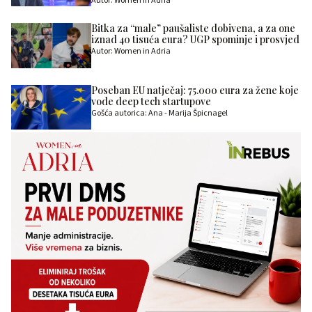
Autor: Women in Adria
Bitka za “male” paušaliste dobivena, a za one
iznad 40 tisuća eura? UGP spominje i prosvjed
Autor: Women in Adria
Poseban EU natječaj: 75.000 eura za žene koje
vode deep tech startupove
Gošća autorica: Ana - Marija Špicnagel