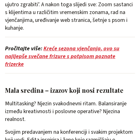
ujutro zgrabiti’. A nakon toga slijedi sve: Zoom sastanci
s klijentima u različitim vremenskim zonama, rad na
vjenčanjima, uređivanje web stranica, šetnje s psom i
kuhanje.
Pročitajte više:
Kreće sezona vjenčanja, ovo su
najljepše svečane frizure s potpisom poznate
frizerke
Mala sredina – izazov koji nosi rezultate
Multitasking? Njezin svakodnevni ritam. Balansiranje
između kreativnosti i poslovne operative? Njezina
realnost.
Svojim predavanjem na konferenciji i svakim projektom
koji vodi, Edita inspirira i žene koje razmišljaju o