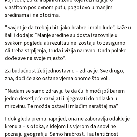
vlastitom poslovnom putu, pogotovo u manjim
sredinama i na otocima.
”Savjet je da trebaju biti jako hrabre i malo lude”, kaže u
šali i dodaje: ”Manje sredine su dosta izazovnije u
svakom pogledu ali rezultati ne izostaju to zasigurno.
Ali treba strpljenja, truda i vizija naravno. Onda polako
dođe sve na svoje mjesto”.
Za budućnost želi jednostavno – zdravlje. Sve drugo,
zna, doći će ako ostane vjerna onome što voli.
”Nadam se samo zdravlju te da ću ih moći još barem
jedno desetljeće razvijati i njegovati do odlaska u
mirovinu. Te možda ostaviti mlađim naraštajima”.
I dok gleda prema naprijed, ona ne zaboravlja odakle je
krenula – s otoka, s idejom i s vjerom da snovi ne
poznaju geografiju. Samo hrabrost. I autentičnost.