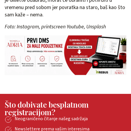
je Gillette odabrao, morat će obraniti i potvrditi u
vremenu pred sobom jer povratka na staro, baš kao što
sam kaže – nema.
Foto: Instagram, printscreen Youtube, Unsplash
Što dobivate besplatnom
registracijom?
Neograničeno čitanje našeg sadržaja
Newslettere prema vašim interesima