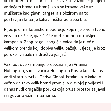
biti moderan muškarac. To je izrazito važno jer je riječ o
vodećem brendu u branši koja se izravno veže uz
muškarce kao glavni target, a s obzirom na to,
postavlja i kriterije kakav muškarac treba biti.
Riječ je o marketinškom području koje nije prvenstveno
vezano uz žene, ipak češće mete pomno osmišljenih
kampanja. Zbog toga i zbog činjenice da je riječ o
velikom brendu koji dobiva veliku pažnju, utjecaj je kroz
poruke i vizuale na društvo još jači.
Važnost ove kampanje prepoznala je i Arianna
Huffington, suosnivačica Huffington Posta koja danas
vodi startup tvrtku Thrive Global. Istaknula je kako je
važno da tako velik brend promišlja o svojoj povijesti i
danas nudi drugačiju poruku koja pruža prostor za javni
razgovor o važnim temama.