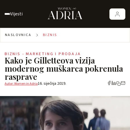
Vijesti
NASLOVNICA
BIZNIS
BIZNIS - MARKETING I PRODAJA
Kako je Gilletteova vizija
modernog muškarca pokrenula
rasprave
16. siječnja 2019.
Autor: Women in Adria