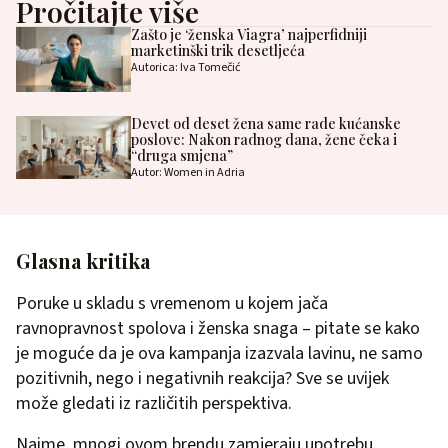
Pročitajte više
Zašto je ‘ženska Viagra’ najperfidniji
marketinški trik desetljeća
Autorica: Iva Tomečić
Devet od deset žena same rade kućanske
poslove: Nakon radnog dana, žene čeka i
“druga smjena”
Autor: Women in Adria
Glasna kritika
Poruke u skladu s vremenom u kojem jača
ravnopravnost spolova i ženska snaga – pitate se kako
je moguće da je ova kampanja izazvala lavinu, ne samo
pozitivnih, nego i negativnih reakcija? Sve se uvijek
može gledati iz različitih perspektiva.
Naime, mnogi ovom brendu zamjeraju upotrebu