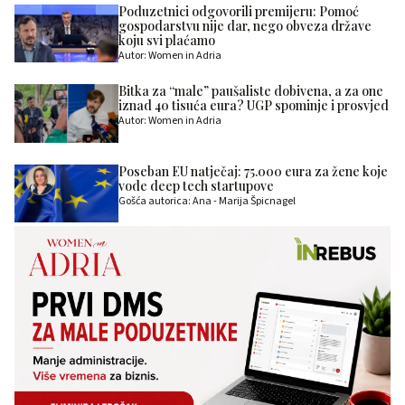
Poduzetnici odgovorili premijeru: Pomoć
gospodarstvu nije dar, nego obveza države
koju svi plaćamo
Autor: Women in Adria
Bitka za “male” paušaliste dobivena, a za one
iznad 40 tisuća eura? UGP spominje i prosvjed
Autor: Women in Adria
Poseban EU natječaj: 75.000 eura za žene koje
vode deep tech startupove
Gošća autorica: Ana - Marija Špicnagel