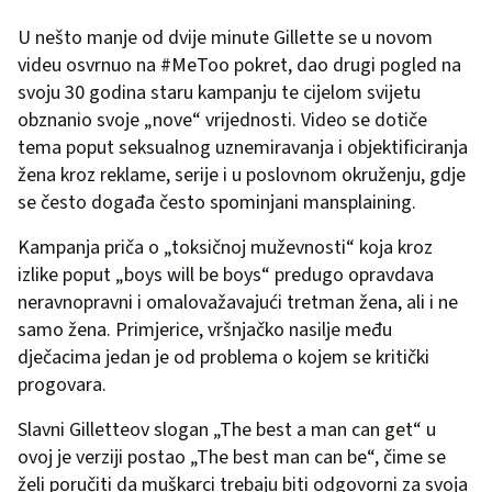
U nešto manje od dvije minute Gillette se u novom
videu osvrnuo na #MeToo pokret, dao drugi pogled na
svoju 30 godina staru kampanju te cijelom svijetu
obznanio svoje „nove“ vrijednosti. Video se dotiče
tema poput seksualnog uznemiravanja i objektificiranja
žena kroz reklame, serije i u poslovnom okruženju, gdje
se često događa često spominjani mansplaining.
Kampanja priča o „toksičnoj muževnosti“ koja kroz
izlike poput „boys will be boys“ predugo opravdava
neravnopravni i omalovažavajući tretman žena, ali i ne
samo žena. Primjerice, vršnjačko nasilje među
dječacima jedan je od problema o kojem se kritički
progovara.
Slavni Gilletteov slogan „The best a man can get“ u
ovoj je verziji postao „The best man can be“, čime se
želi poručiti da muškarci trebaju biti odgovorni za svoja