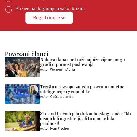
Pozive na događaje u vašoj blizini
Registrirajte se
Povezani članci
Nabava danas ne traži najniže cijene, nego
gradi otpornost poslovanja
Autor: Women in Adria
Tržišta u razvoju između procvata umjetne
inteligencije i geopolitike
Autor: Gošća autorica
Skok od tračnih pila do kaubojskog ranča: “Mi
nismo bili ugostitelji, ali to nam je bila
prednost!”
Autor: Ivan Fischer