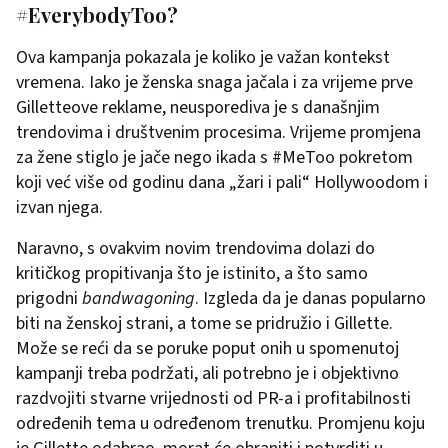
#EverybodyToo?
Ova kampanja pokazala je koliko je važan kontekst
vremena. Iako je ženska snaga jačala i za vrijeme prve
Gilletteove reklame, neusporediva je s današnjim
trendovima i društvenim procesima. Vrijeme promjena
za žene stiglo je jače nego ikada s #MeToo pokretom
koji već više od godinu dana „žari i pali“ Hollywoodom i
izvan njega.
Naravno, s ovakvim novim trendovima dolazi do
kritičkog propitivanja što je istinito, a što samo
prigodni
bandwagoning
. Izgleda da je danas popularno
biti na ženskoj strani, a tome se pridružio i Gillette.
Može se reći da se poruke poput onih u spomenutoj
kampanji treba podržati, ali potrebno je i objektivno
razdvojiti stvarne vrijednosti od PR-a i profitabilnosti
određenih tema u određenom trenutku. Promjenu koju