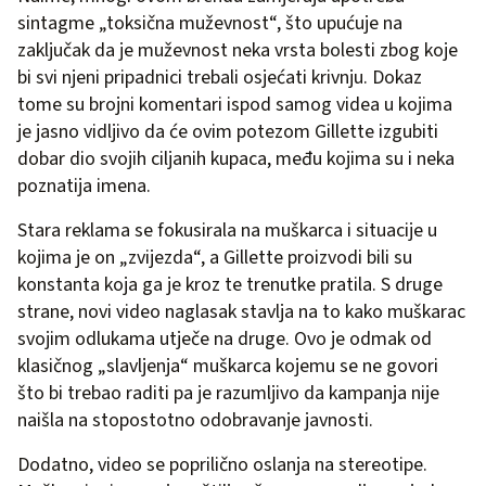
sintagme „toksična muževnost“, što upućuje na
zaključak da je muževnost neka vrsta bolesti zbog koje
bi svi njeni pripadnici trebali osjećati krivnju. Dokaz
tome su brojni komentari ispod samog videa u kojima
je jasno vidljivo da će ovim potezom Gillette izgubiti
dobar dio svojih ciljanih kupaca, među kojima su i neka
poznatija imena.
Stara reklama se fokusirala na muškarca i situacije u
kojima je on „zvijezda“, a Gillette proizvodi bili su
konstanta koja ga je kroz te trenutke pratila. S druge
strane, novi video naglasak stavlja na to kako muškarac
svojim odlukama utječe na druge. Ovo je odmak od
klasičnog „slavljenja“ muškarca kojemu se ne govori
što bi trebao raditi pa je razumljivo da kampanja nije
naišla na stopostotno odobravanje javnosti.
Dodatno, video se poprilično oslanja na stereotipe.