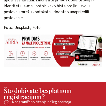
upoznavanje ljudi. Iskoristite priliku i dodajte svoj IM
identitet u e-mail potpis kako biste proširili svoju
poslovnu mrežu kontakata i dodatno unaprijedili
poslovanje.
Foto: Unsplash, Foter
Što dobivate besplatnom
registracijom?
Neograničeno čitanje našeg sadržaja