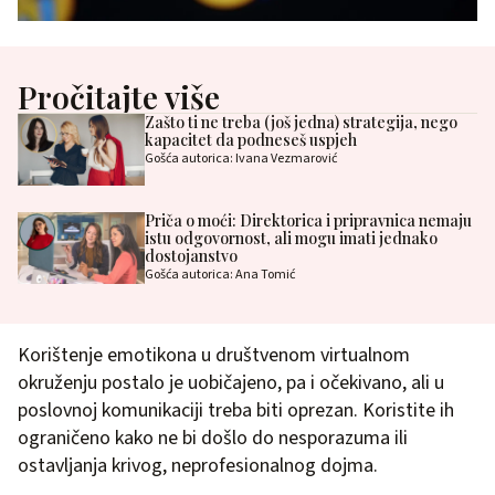
Pročitajte više
Zašto ti ne treba (još jedna) strategija, nego
kapacitet da podneseš uspjeh
Gošća autorica: Ivana Vezmarović
Priča o moći: Direktorica i pripravnica nemaju
istu odgovornost, ali mogu imati jednako
dostojanstvo
Gošća autorica: Ana Tomić
Korištenje emotikona u društvenom virtualnom
okruženju postalo je uobičajeno, pa i očekivano, ali u
poslovnoj komunikaciji treba biti oprezan. Koristite ih
ograničeno kako ne bi došlo do nesporazuma ili
ostavljanja krivog, neprofesionalnog dojma.