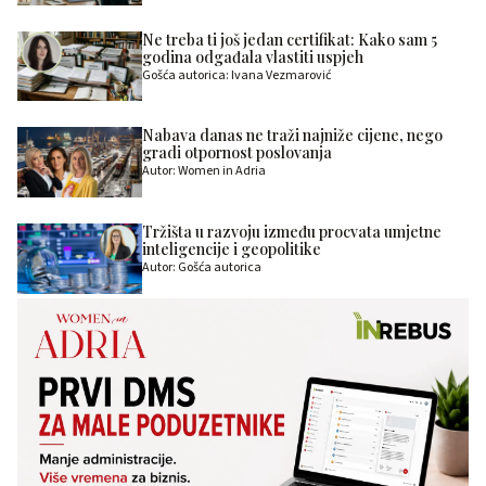
Ne treba ti još jedan certifikat: Kako sam 5
godina odgađala vlastiti uspjeh
Gošća autorica: Ivana Vezmarović
Nabava danas ne traži najniže cijene, nego
gradi otpornost poslovanja
Autor: Women in Adria
Tržišta u razvoju između procvata umjetne
inteligencije i geopolitike
Autor: Gošća autorica