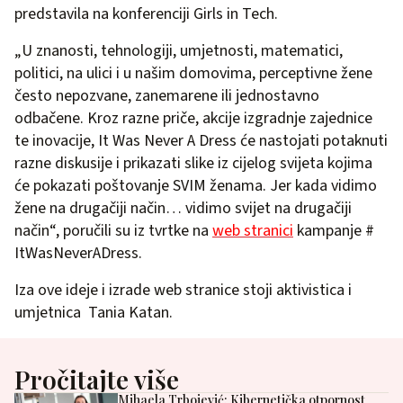
predstavila na konferenciji Girls in Tech.
„U znanosti, tehnologiji, umjetnosti, matematici,
politici, na ulici i u našim domovima, perceptivne žene
često nepozvane, zanemarene ili jednostavno
odbačene. Kroz razne priče, akcije izgradnje zajednice
te inovacije, It Was Never A Dress će nastojati potaknuti
razne diskusije i prikazati slike iz cijelog svijeta kojima
će pokazati poštovanje SVIM ženama. Jer kada vidimo
žene na drugačiji način… vidimo svijet na drugačiji
način“, poručili su iz tvrtke na
web stranici
kampanje #
ItWasNeverADress.
Iza ove ideje i izrade web stranice stoji aktivistica i
umjetnica Tania Katan.
Pročitajte više
Mihaela Trbojević: Kibernetička otpornost