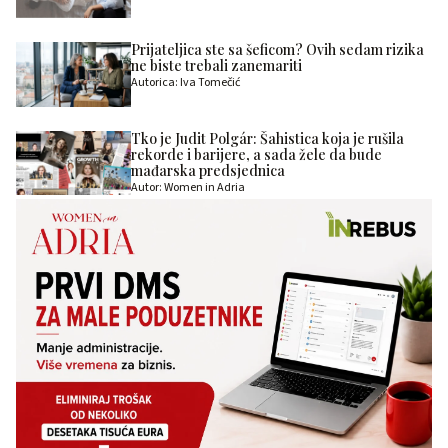
Prijateljica ste sa šeficom? Ovih sedam rizika
ne biste trebali zanemariti
Autorica: Iva Tomečić
Tko je Judit Polgár: Šahistica koja je rušila
rekorde i barijere, a sada žele da bude
mađarska predsjednica
Autor: Women in Adria