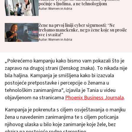
počinje s ljudima, a ne tehnologijom
Autor: Women in Adria
Žene na prvoj liniji cyber sigurnosti: “Ne
trebamo manekenke, nego žene koje su prošle
sve i svašta!”
Autor: Women in Adria
„Pokrećemo kampanju kako bismo vam pokazali što je
zapravo na drugoj strani (ženskog znaka). To nikada nije
bila haljina. Kampanja je smišljena kako bi izazvala
postojeće pretpostavke i percepcije o ženama u
tehnološkim zanimanjima“, izjavila je Tania u videu
objavljenom na stranicama
Phoenix Business Journala
.
Kampanja je pokrenuta s ciljem osvještavanja o manjku
žena u navedenim zanimanjima te s ciljem poticanja
njihovog ulaska u bilo koje zanimanje koje žele, bez
obzira na postojeće rodne stereotipe.