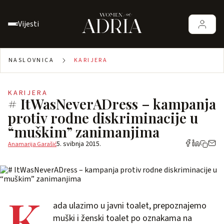
Vijesti
NASLOVNICA
KARIJERA
KARIJERA
# ItWasNeverADress – kampanja
protiv rodne diskriminacije u
“muškim” zanimanjima
5. svibnja 2015.
Anamarija Garašić
K
ada ulazimo u javni toalet, prepoznajemo
muški i ženski toalet po oznakama na