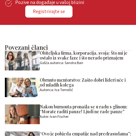
Pozive na događaje u vašoj blizini
Registrirajte se
Povezani članci
Obiteljska firma, korporacija, svoja: Što mi je
ostalo iz svake faze i što nerado priznajem
Gošća autorica: Sandra Ban
Obrnuto mentorstvo: Zašto dobri lideri uče i
od mlađih kolega
Autorica: Iva Tomečić
Nakon burnouta pronašla se u radu s glinom:
“Morate raditi pauze! Ljudi ne rade pauze”
Autor: Ivan Fischer
“Ovo je pobjeda empatije nad predrasudama”: