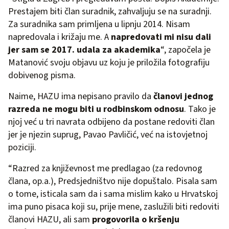
Prestajem biti član suradnik, zahvaljuju se na suradnji.
Za suradnika sam primljena u lipnju 2014. Nisam
napredovala i križaju me. A
napredovati mi nisu dali
jer sam se 2017. udala za akademika
“, započela je
Matanović svoju objavu uz koju je priložila fotografiju
dobivenog pisma.
Naime, HAZU ima nepisano pravilo da
članovi jednog
razreda ne mogu biti u rodbinskom odnosu
. Tako je
njoj već u tri navrata odbijeno da postane redoviti član
jer je njezin suprug, Pavao Pavličić, već na istovjetnoj
poziciji.
“Razred za književnost me predlagao (za redovnog
člana, op.a.), Predsjedništvo nije dopuštalo. Pisala sam
o tome, isticala sam da i sama mislim kako u Hrvatskoj
ima puno pisaca koji su, prije mene, zaslužili biti redoviti
članovi HAZU, ali sam
progovorila o kršenju