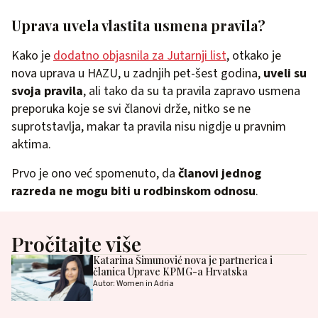
Uprava uvela vlastita usmena pravila?
Kako je
dodatno objasnila za Jutarnji list
, otkako je
nova uprava u HAZU, u zadnjih pet-šest godina,
uveli su
svoja pravila
, ali tako da su ta pravila zapravo usmena
preporuka koje se svi članovi drže, nitko se ne
suprotstavlja, makar ta pravila nisu nigdje u pravnim
aktima.
Prvo je ono već spomenuto, da
članovi jednog
razreda ne mogu biti u rodbinskom odnosu
.
Pročitajte više
Katarina Šimunović nova je partnerica i
članica Uprave KPMG-a Hrvatska
Autor: Women in Adria