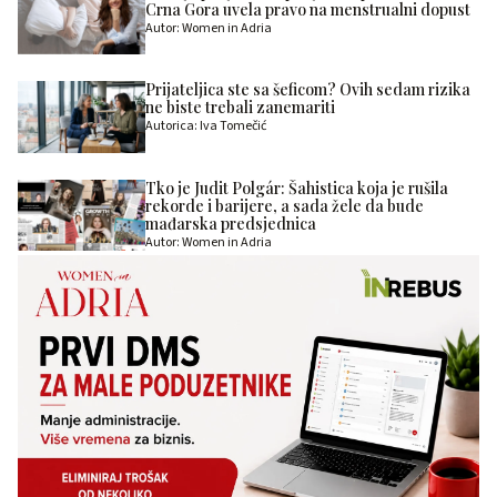
Crna Gora uvela pravo na menstrualni dopust
Autor: Women in Adria
Prijateljica ste sa šeficom? Ovih sedam rizika
ne biste trebali zanemariti
Autorica: Iva Tomečić
Tko je Judit Polgár: Šahistica koja je rušila
rekorde i barijere, a sada žele da bude
mađarska predsjednica
Autor: Women in Adria