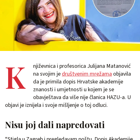
K
njiževnica i profesorica Julijana Matanović
na svojim je
društvenim mrežama
objavila
da je primila dopis Hrvatske akademije
znanosti i umjetnosti u kojem je se
obavještava da više nije članica HAZU-a. U
objavi je iznijela i svoje mišljenje o toj odluci.
Nisu joj dali napredovati
“Stigla u Zagreb i pregledavam poštu. Dopis Akademije.