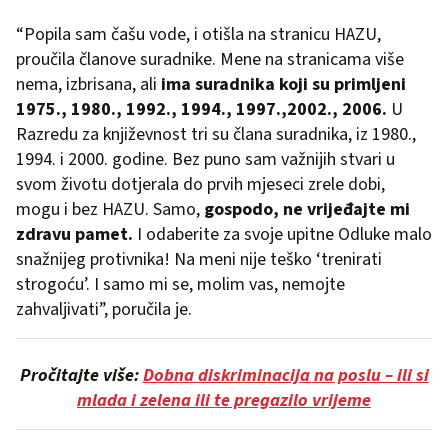
“Popila sam čašu vode, i otišla na stranicu HAZU,
proučila članove suradnike. Mene na stranicama više
nema, izbrisana, ali
ima suradnika koji su primljeni
1975., 1980., 1992., 1994., 1997.,2002., 2006.
U
Razredu za književnost tri su člana suradnika, iz 1980.,
1994. i 2000. godine. Bez puno sam važnijih stvari u
svom životu dotjerala do prvih mjeseci zrele dobi,
mogu i bez HAZU. Samo,
gospodo, ne vrijeđajte mi
zdravu pamet.
I odaberite za svoje upitne Odluke malo
snažnijeg protivnika! Na meni nije teško ‘trenirati
strogoću’. I samo mi se, molim vas, nemojte
zahvaljivati”, poručila je.
Pročitajte više:
Dobna diskriminacija na poslu – ili si
mlada i zelena ili te pregazilo vrijeme