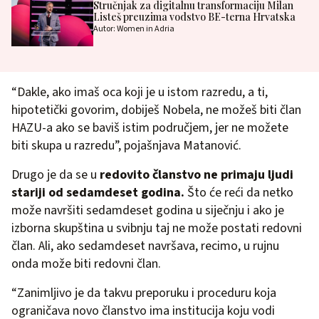
Stručnjak za digitalnu transformaciju Milan
Listeš preuzima vodstvo BE-terna Hrvatska
Autor: Women in Adria
“Dakle, ako imaš oca koji je u istom razredu, a ti,
hipotetički govorim, dobiješ Nobela, ne možeš biti član
HAZU-a ako se baviš istim područjem, jer ne možete
biti skupa u razredu”, pojašnjava Matanović.
Drugo je da se u
redovito članstvo ne primaju ljudi
stariji od sedamdeset godina.
Što će reći da netko
može navršiti sedamdeset godina u siječnju i ako je
izborna skupština u svibnju taj ne može postati redovni
član. Ali, ako sedamdeset navršava, recimo, u rujnu
onda može biti redovni član.
“Zanimljivo je da takvu preporuku i proceduru koja
ograničava novo članstvo ima institucija koju vodi