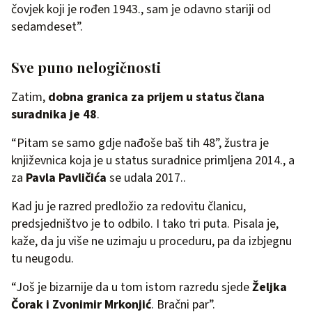
čovjek koji je rođen 1943., sam je odavno stariji od
sedamdeset”.
Sve puno nelogičnosti
Zatim,
dobna granica za prijem u status člana
suradnika je 48
.
“Pitam se samo gdje nađoše baš tih 48”, žustra je
književnica koja je u status suradnice primljena 2014., a
za
Pavla Pavličića
se udala 2017..
Kad ju je razred predložio za redovitu članicu,
predsjedništvo je to odbilo. I tako tri puta. Pisala je,
kaže, da ju više ne uzimaju u proceduru, pa da izbjegnu
tu neugodu.
“Još je bizarnije da u tom istom razredu sjede
Željka
Čorak i Zvonimir Mrkonjić
. Bračni par”.