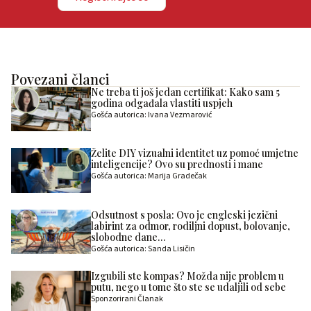
Povezani članci
Ne treba ti još jedan certifikat: Kako sam 5
godina odgađala vlastiti uspjeh
Gošća autorica: Ivana Vezmarović
Želite DIY vizualni identitet uz pomoć umjetne
inteligencije? Ovo su prednosti i mane
Gošća autorica: Marija Gradečak
Odsutnost s posla: Ovo je engleski jezični
labirint za odmor, rodiljni dopust, bolovanje,
slobodne dane…
Gošća autorica: Sanda Lisičin
Izgubili ste kompas? Možda nije problem u
putu, nego u tome što ste se udaljili od sebe
Sponzorirani Članak