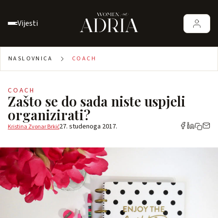
Vijesti
NASLOVNICA
COACH
COACH
Zašto se do sada niste uspjeli
organizirati?
27. studenoga 2017.
Kristina Zvonar Brkić