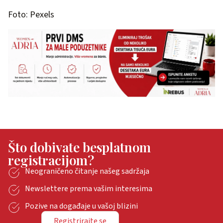
Foto: Pexels
Što dobivate besplatnom
registracijom?
Neograničeno čitanje našeg sadržaja
Newslettere prema vašim interesima
Pozive na događaje u vašoj blizini
Registrirajte se