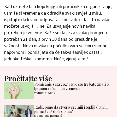
Kad uzmete bilo koju knjigu ili priručnik za organiziranje,
uzmite si vremena da odradite svaki savjet u miru,
ispitajte da li vam odgovara ili ne, vidite da li tu naviku
možete usvojiti ili ne. Za usvajanje novih navika
potrebno je vrijeme. Kaže se da je za svaku promjenu
potreban 21 dan, a prvih 10 dana od presudne je
važnosti. Nova navika na početku vam se čini iznimno
napornom i pomišljate da će takva zauvijek ostati,
jednako teška i zamorna. Neće, vjerujte mi!
Pročitajte više
Pomicanje sata 2025.: Evo što trebate znati o
ljetnom računanju vremena
Women in Adria
Radiš puno da stvoriš sretniji i topliji dom ili
jer ne želiš doći doma?
Magdalena Rendulić