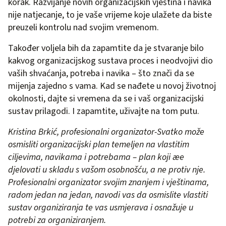
korak. Razvijanje novih organizacijskih vještina i navika
nije natjecanje, to je vaše vrijeme koje ulažete da biste
preuzeli kontrolu nad svojim vremenom.
Također voljela bih da zapamtite da je stvaranje bilo
kakvog organizacijskog sustava proces i neodvojivi dio
vaših shvaćanja, potreba i navika – što znači da se
mijenja zajedno s vama. Kad se nađete u novoj životnoj
okolnosti, dajte si vremena da se i vaš organizacijski
sustav prilagodi. I zapamtite, uživajte na tom putu.
Kristina Brkić, profesionalni organizator-Svatko može
osmisliti organizacijski plan temeljen na vlastitim
ciljevima, navikama i potrebama – plan koji æe
djelovati u skladu s vašom osobnošću, a ne protiv nje.
Profesionalni organizator svojim znanjem i vještinama,
radom jedan na jedan, navodi vas da osmislite vlastiti
sustav organiziranja te vas usmjerava i osnažuje u
potrebi za organiziranjem.