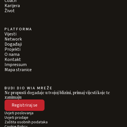
Coach
Karijera
Život
PLATFORMA
Vijesti
Network
Događaji
Projekti
O nama
Kontakt
Impressum
Mapa stranice
BUDI DIO WIA MREŽE
Ne propusti događaje u tvojoj blizini, primaj vijesti koje te
zanimaju
Registriraj se
Uvjeti poslovanja
Uvjeti prodaje
Zaštita osobnih podataka
Cookie Policy