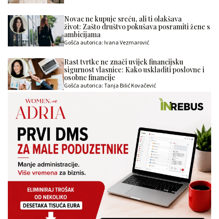
Novac ne kupuje sreću, ali ti olakšava
život: Zašto društvo pokušava posramiti žene s
ambicijama
Gošća autorica: Ivana Vezmarović
Rast tvrtke ne znači uvijek financijsku
sigurnost vlasnice: Kako uskladiti poslovne i
osobne financije
Gošća autorica: Tanja Bilić Kovačević