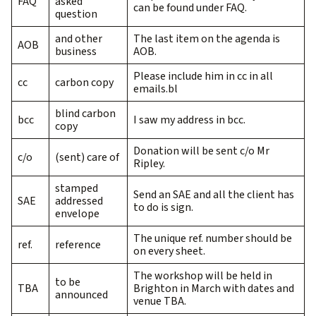
FAQ
asked
can be found under FAQ.
question
and other
The last item on the agenda is
AOB
business
AOB.
Please include him in cc in all
cc
carbon copy
emails.bl
blind carbon
bcc
I saw my address in bcc.
copy
Donation will be sent c/o Mr
c/o
(sent) care of
Ripley.
stamped
Send an SAE and all the client has
SAE
addressed
to do is sign.
envelope
The unique ref. number should be
ref.
reference
on every sheet.
The workshop will be held in
to be
TBA
Brighton in March with dates and
announced
venue TBA.