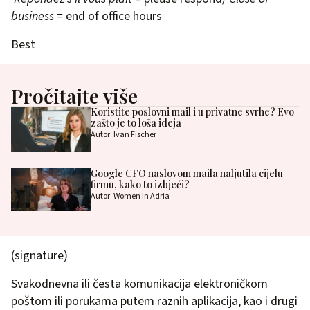
business =
end of office hours
Best
Pročitajte više
Koristite poslovni mail i u privatne svrhe? Evo
zašto je to loša ideja
Autor: Ivan Fischer
Google CFO naslovom maila naljutila cijelu
firmu, kako to izbjeći?
Autor: Women in Adria
(signature)
Svakodnevna ili česta komunikacija elektroničkom
poštom ili porukama putem raznih aplikacija, kao i drugi