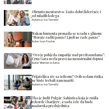
Obrnuto mentorstvo: Zašto dobri lideri uče i
od mlađih kolega
Autorica: Iva Tomečić
Nakon burnouta pronašla se u radu s glinom:
“Morate raditi pauze! Ljudi ne rade pauze”
Autor: Ivan Fischer
“Ovo je pobjeda empatije nad predrasudama”:
Crna Gora uvela pravo na menstrualni dopust
Autor: Women in Adria
Prijateljica ste sa šeficom? Ovih sedam rizika
ne biste trebali zanemariti
Autorica: Iva Tomečić
Tko je Judit Polgár: Šahistica koja je rušila
rekorde i barijere, a sada žele da bude
mađarska predsjednica