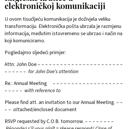
elektroničkoj komunikaciji
U ovom tisućljeću komunikacija je doživjela veliku
transformaciju. Elektronička pošta ubrzala je razmjenu
informacija, međutim istovremeno se ubrzao i način na
koji komuniciramo.
Pogledajmo sljedeći primjer:
Attn: John Doe – – – – – – – – – – – – – – – – – – – – – – –
– – – – – –
for John Doe’s attention
Re.: Annual Meeting – – – – – – – – – – – – – – – – – – –
– – – – –
with reference to
Please find att. an invitation to our Annual Meeting. – –
– –
att
ached/enclosed document
RSVP requested by C.O.B. tomorrow. – – – – – – – –
Répondez s’il vous plaît
=
please respond/
Close of