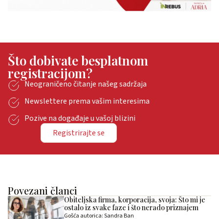
Što dobivate besplatnom
registracijom?
Neograničeno čitanje našeg sadržaja
Newslettere prema vašim interesima
Pozive na događaje u vašoj blizini
Registrirajte se
Povezani članci
Obiteljska firma, korporacija, svoja: Što mi je
ostalo iz svake faze i što nerado priznajem
Gošća autorica: Sandra Ban