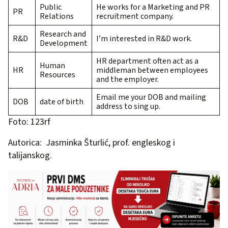
Public
He works for a Marketing and PR
PR
Relations
recruitment company.
Research and
R&D
I’m interested in R&D work.
Development
HR department often act as a
Human
HR
middleman between employees
Resources
and the employer.
Email me your DOB and mailing
DOB
date of birth
address to sing up.
Foto: 123rf
Autorica: Jasminka Šturlić, prof. engleskog i
talijanskog.