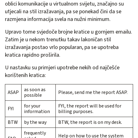
oblici komunikacije u virtualnom svijetu, značajno su
utjecali na stil izražavanja, pa se ponekad čini da se
razmjena informacija svela na nužni minimum.
Upravo tome svjedoče brojne kratice u gornjem emailu.
Zatim je u nekom trenutku takav lakoničan stil
izražavanja postao vrlo popularan, pa se upotreba
kratica rapidno proširila.
U nastavku su primjeri upotrebe nekih od najčešće
korištenih kratica:
as soon as
ASAP
Please, send me the report ASAP.
possible
for your
FYI, the report will be used for
FYI
information
billing purposes.
BTW
by the way
BTW, the report is on my desk.
frequently
Help on how to use the system