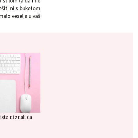
 stilom (a da i ne
ešiti ni s buketom
malo veselja u vaš
iste ni znali da