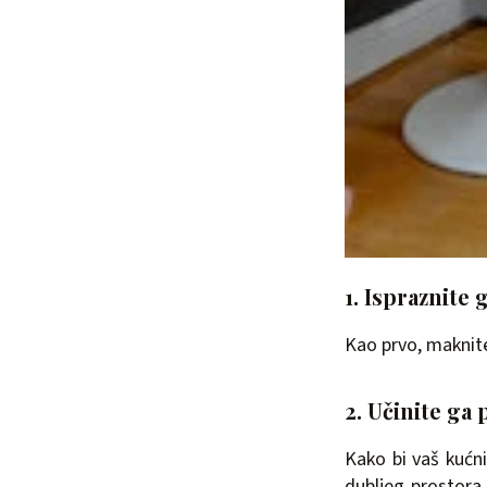
1. Ispraznite 
Kao prvo, maknite
2. Učinite ga
Kako bi vaš kućni
dubljeg prostora,