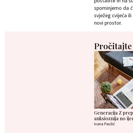
postavite ih na s
spominjemo da će 
svježeg cvijeća i
novi prostor.
Pročitajte
Generacija Z prep
anksioznija no ije
Ivana Paušić