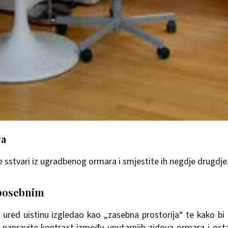
ga
 sstvari iz ugradbenog ormara i smjestite ih negdje drugdje
 posebnim
 ured uistinu izgledao kao „zasebna prostorija“ te kako bi s
 napravite kontrast između unutarnjih zidova ormara i osta