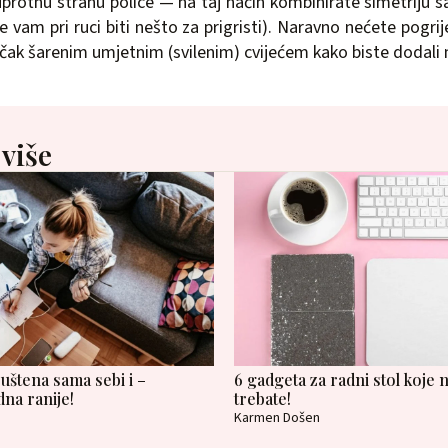
uprotnu stranu police — na taj način kombinirate simetriju sa
vam pri ruci biti nešto za prigristi). Naravno nećete pogrij
li čak šarenim umjetnim (svilenim) cvijećem kako biste dodali 
 više
uštena sama sebi i –
6 gadgeta za radni stol koje n
dna ranije!
trebate!
Karmen Došen