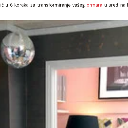
odič u 6 koraka za transformiranje vašeg
ormara
u ured na 