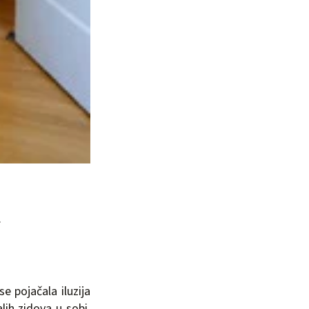
.
e pojačala iluzija
lih zidova u sobi.