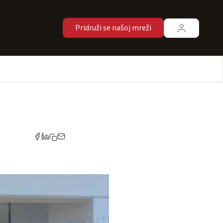
Pridruži se našoj mreži