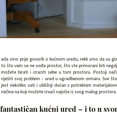
ada smo prije govorili o kućnom uredu, rekli smo da su gl
to što vam se ne sviđa prostor, što ste primorani biti negdj
možete birati i izraziti sebe u tom prostoru. Postoji nač
riješiti svoj problem – ured u ugradbenom ormaru. Sve št
jest nekoliko sati i obližnji dućan s potrebnim materijal
načina na koji možete izvući najviše iz svog malog prostora.
 fantastičan kućni ured – i to u sv