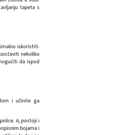
avljanju tapeta s
alno iskoristiti.
ostaviti nekoliko
mogućiti da ispod
ilom i učinite ga
police. A, postoji i
ivopisnim bojama i