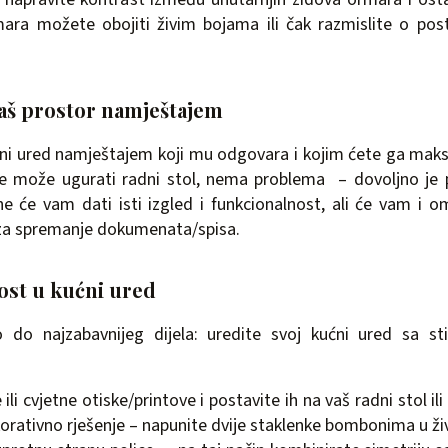
mara možete obojiti živim bojama ili čak razmislite o post
vaš prostor namještajem
ni ured namještajem koji mu odgovara i kojim ćete ga maksim
e može ugurati radni stol, nema problema – dovoljno je p
ne će vam dati isti izgled i funkcionalnost, ali će vam i o
za spremanje dokumenata/spisa.
vost u kućni ured
do najzabavnijeg dijela: uredite svoj kućni ured sa st
ili cvjetne otiske/printove i postavite ih na vaš radni stol ili 
orativno rješenje – napunite dvije staklenke bombonima u ž