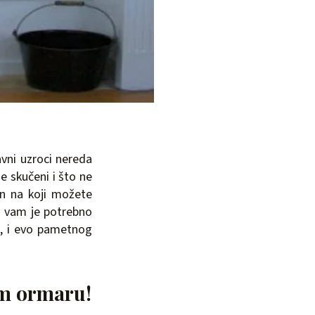
avni uzroci nereda
e skučeni i što ne
in na koji možete
o vam je potrebno
om, i evo pametnog
om ormaru!