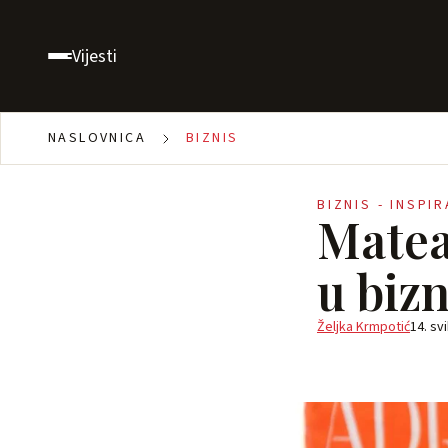
Vijesti
NASLOVNICA
BIZNIS
BIZNIS - INSPI
Matea
u bizn
Željka Krmpotić
14. sv