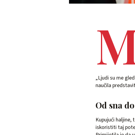
„Ljudi su me gleda
naučila predstavi
Od sna do
Kupujući haljine, 
iskoristiti taj po
Primijetila je da