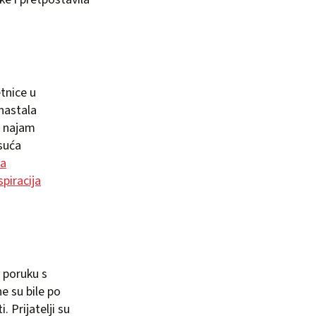
tnice u
 nastala
a najam
isuća
a
spiracija
a poruku s
ne su bile po
 Prijatelji su