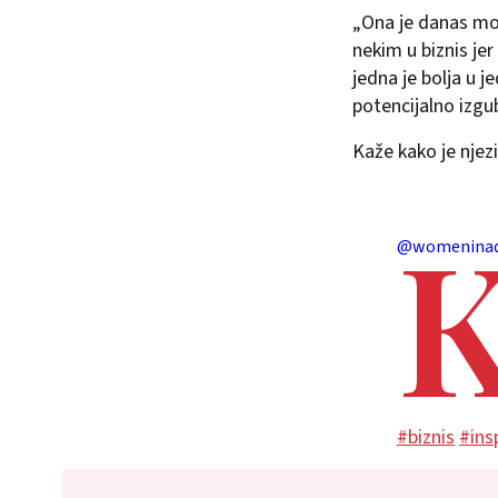
„Ona je danas moja
nekim u biznis jer
jedna je bolja u 
potencijalno izgub
Kaže kako je njez
@womeninad
#biznis
#insp