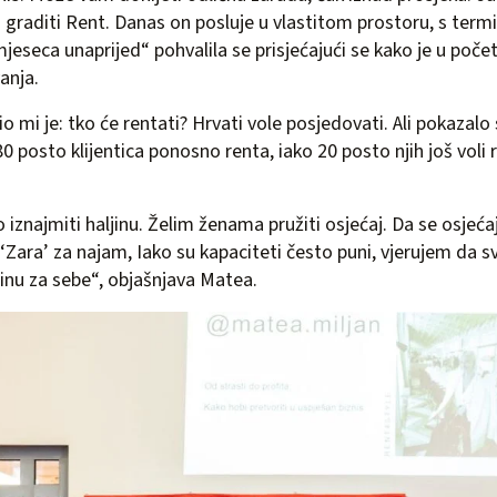
graditi Rent. Danas on posluje u vlastitom prostoru, s term
eseca unaprijed“ pohvalila se prisjećajući se kako je u poče
anja.
o mi je: tko će rentati? Hrvati vole posjedovati. Ali pokazalo
0 posto klijentica ponosno renta, iako 20 posto njih još voli r
o iznajmiti haljinu. Želim ženama pružiti osjećaj. Da se osjećaj
 ‘Zara’ za najam, Iako su kapaciteti često puni, vjerujem da sv
inu za sebe“, objašnjava Matea.