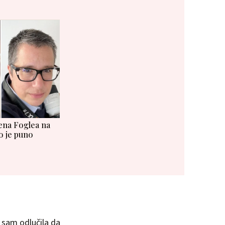
ena Foglea na
o je puno
a sam odlučila da