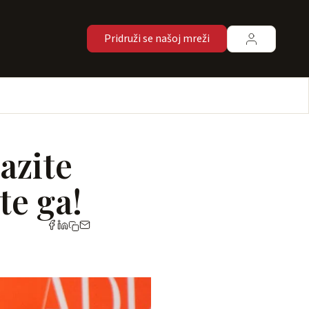
Pridruži se našoj mreži
azite
te ga!