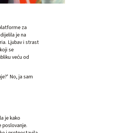
 platforme za
ijelila je na
a. Ljubav i strast
koji se
bliku veću od
uje?’ No, ja sam
la je kako
ne poslovanje.
ke i pretpostavila