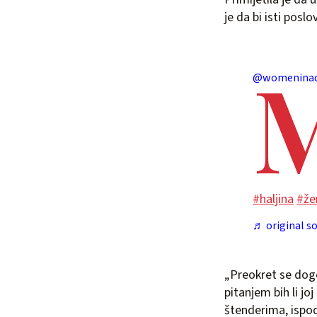
je da bi isti posl
@womeninad
#haljina
#že
♬ original s
„Preokret se dogod
pitanjem bih li jo
štenderima, ispod 