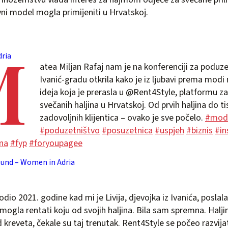
ovni model mogla primijeniti u Hrvatskoj.
M
ria
atea Miljan Rafaj nam je na konferenciji za poduze
Ivanić-gradu otkrila kako je iz ljubavi prema modi
ideja koja je prerasla u @Rent4Style, platformu z
svečanih haljina u Hrvatskoj. Od prvih haljina do t
zadovoljnih klijentica – ovako je sve počelo.
#mod
#poduzetništvo
#posuzetnica
#uspjeh
#biznis
#in
na
#fyp
#foryoupagee
ound – Women in Adria
io 2021. godine kad mi je Livija, djevojka iz Ivanića, poslal
j mogla rentati koju od svojih haljina. Bila sam spremna. Halji
kreveta, čekale su taj trenutak. Rent4Style se počeo razvijati.