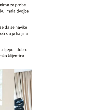
inima za probe
tku imala dvojbe
 se da se navike
eći da je haljina
u lijepo i dobro.
aka klijentica