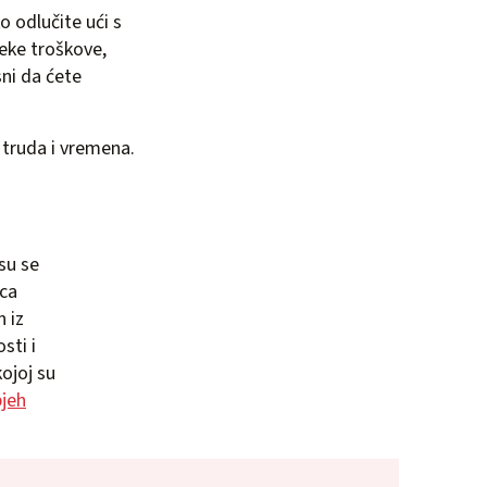
o odlučite ući s
neke troškove,
ni da ćete
 truda i vremena.
su se
ica
 iz
sti i
ojoj su
jeh