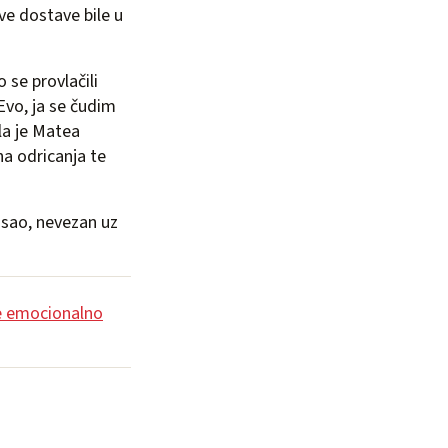
ve dostave bile u
 se provlačili
Evo, ja se čudim
ala je Matea
na odricanja te
osao, nevezan uz
še emocionalno