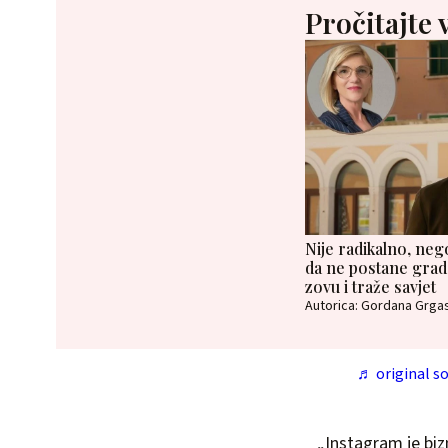
Pročitajte 
Nije radikalno, neg
da ne postane grad 
zovu i traže savjet
Autorica: Gordana Grga
♬ original s
„Instagram je biz