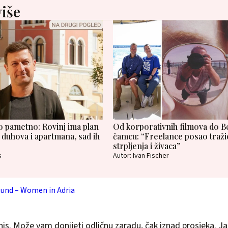
više
o pametno: Rovinj ima plan
Od korporativnih filmova do B
duhova i apartmana, sad ih
čamcu: “Freelance posao traži
strpljenja i živaca”
s
Autor: Ivan Fischer
ound – Women in Adria
nis. Može vam donijeti odličnu zaradu, čak iznad prosjeka. J