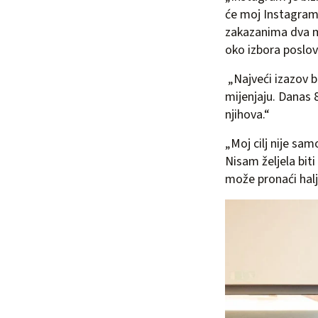
će moj Instagram 
zakazanima dva mj
oko izbora poslov
„Najveći izazov bi
mijenjaju. Danas 8
njihova.“
„Moj cilj nije sam
Nisam željela biti
može pronaći halj