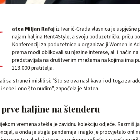
M
atea Miljan Rafaj
iz Ivanić-Grada vlasnica je uspješne
najam haljina Rent4Style, a svoju poduzetničku priču pod
Konferenciji za poduzetnice u organizaciji Women in Adri
prema modi oblikovali su njezine interese, ali i način na 
predstavljala na društvenim mrežama na kojima ima pu
113.000 pratitelja.
li sa strane i mislili si: ‘Što se ova naslikava i od toga zarađ
ti sebe i ono što nudim”, započela je Matea.
 prve haljine na štenderu
tijekom vremena stekla je zavidnu kolekciju odjeće. Razmišlja
tencijal, a onda je stigla pandemija i naglo je procvjetalo onli
 u inozemstvu vlada interes za najmom odjeće za svečane prili