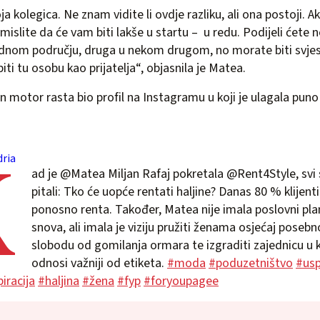
 kolegica. Ne znam vidite li ovdje razliku, ali ona postoji. Ak
 mislite da će vam biti lakše u startu – u redu. Podijeli ćete 
jednom području, druga u nekom drugom, no morate biti svjes
iti tu osobu kao prijatelja“, objasnila je Matea.
in motor rasta bio profil na Instagramu u koji je ulagala puno
K
ria
ad je @Matea Miljan Rafaj pokretala @Rent4Style, svi 
pitali: Tko će uopće rentati haljine? Danas 80 % klijent
ponosno renta. Također, Matea nije imala poslovni plan
snova, ali imala je viziju pružiti ženama osjećaj posebno
slobodu od gomilanja ormara te izgraditi zajednicu u k
odnosi važniji od etiketa.
#moda
#poduzetništvo
#usp
iracija
#haljina
#žena
#fyp
#foryoupagee