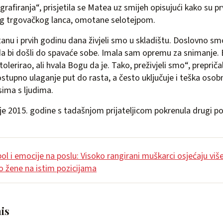
rafiranja“, prisjetila se Matea uz smijeh opisujući kako su pr
g trgovačkog lanca, omotane selotejpom.
anu i prvih godinu dana živjeli smo u skladištu. Doslovno smo
a bi došli do spavaće sobe. Imala sam opremu za snimanje. 
olerirao, ali hvala Bogu da je. Tako, preživjeli smo“, preprič
ostupno ulaganje put do rasta, a često uključuje i teška osob
ima s ljudima.
o je 2015. godine s tadašnjom prijateljicom pokrenula drugi p
ol i emocije na poslu: Visoko rangirani muškarci osjećaju vi
o žene na istim pozicijama
nis