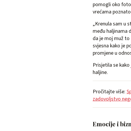
pomogli oko fotog
vrećama poznato
„Krenula sam u st
među haljinama d
da je moj muž to t
svjesna kako je p
promjene u odnos
Prisjetila se kak
haljine.
Pročitajte više:
Sp
zadovoljstvo neg
Emocije i biz