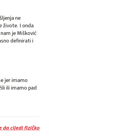
šljenja ne
e živote. I onda
o nam je Mišković
sno definirati i
še jer imamo
ili ili imamo pad
 da cijedi fizičko