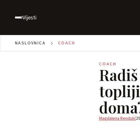
Vijesti
NASLOVNICA
COACH
COACH
Radiš 
toplij
doma
Magdalena Rendulić
29