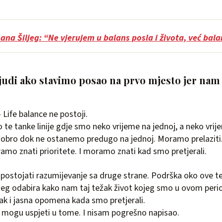
ana Šiljeg: “Ne vjerujem u balans posla i života, već ba
ljudi ako stavimo posao na prvo mjesto jer nam 
 Life balance ne postoji.
o te tanke linije gdje smo neko vrijeme na jednoj, a neko vri
je dobro dok ne ostanemo predugo na jednoj. Moramo prelazit
amo znati prioritete. I moramo znati kad smo pretjerali.
postojati razumijevanje sa druge strane. Podrška oko ove t
eg odabira kako nam taj težak život kojeg smo u ovom perio
ak i jasna opomena kada smo pretjerali.
 mogu uspjeti u tome. I nisam pogrešno napisao.