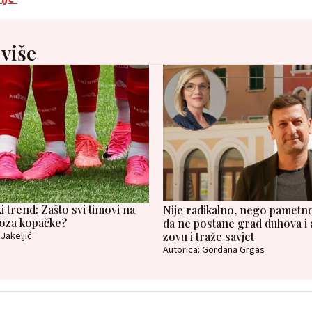
 više
i trend: Zašto svi timovi na
Nije radikalno, nego pametno
roza kopačke?
da ne postane grad duhova i 
Jakeljić
zovu i traže savjet
Autorica: Gordana Grgas