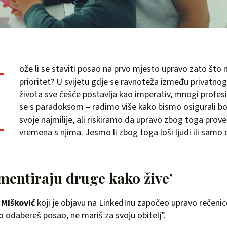
M
ože li se staviti posao na prvo mjesto upravo zato što n
prioritet? U svijetu gdje se ravnoteža između privatno
života sve češće postavlja kao imperativ, mnogi profes
se s paradoksom – radimo više kako bismo osigurali bo
svoje najmilije, ali riskiramo da upravo zbog toga pr
vremena s njima. Jesmo li zbog toga loši ljudi ili sam
omentiraju druge kako žive’
 Mišković
koji je objavu na LinkedInu započeo upravo rečenic
ko odabereš posao, ne mariš za svoju obitelj”.