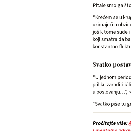
Pitale smo ga št
“Krećem se u krug
uzimajući u obzir 
još k tome sude i
koji smatra da bal
konstantno fluktu
Svatko postav
“U jednom period
priliku zaraditi 
u poslovanju…”, re
“Svatko piše tu gra
Pročitajte više:
A
i mentalno zdrav