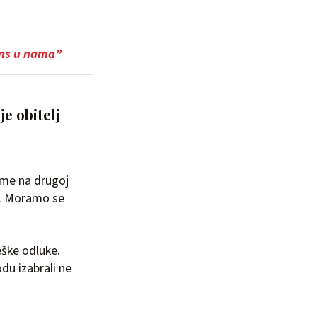
lans u nama”
je obitelj
jeme na drugoj
i. Moramo se
eške odluke.
du izabrali ne