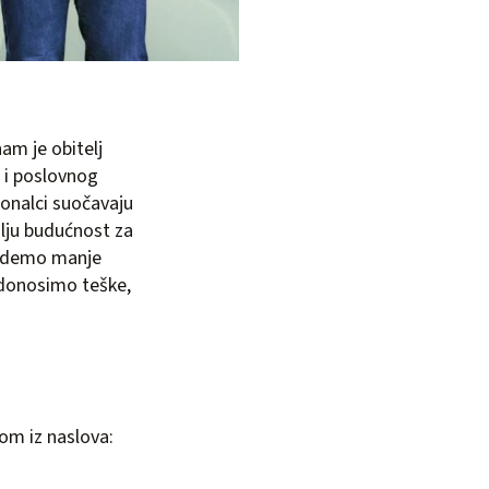
am je obitelj
g i poslovnog
ionalci suočavaju
lju budućnost za
ovedemo manje
o donosimo teške,
om iz naslova: