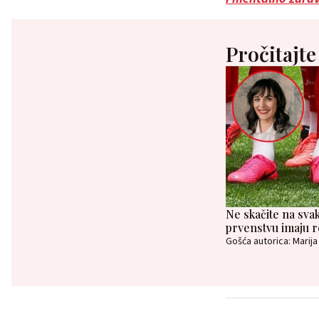
Pročitajte
Ne skačite na svak
prvenstvu imaju 
Gošća autorica: Marija 