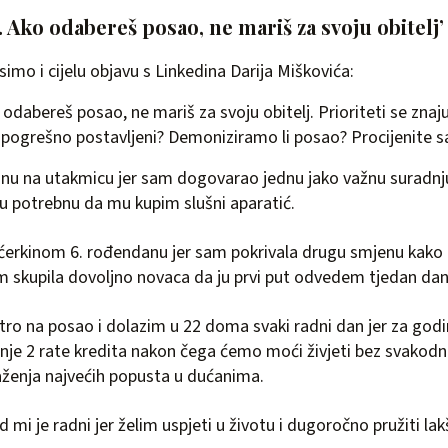
e. Ako odabereš posao, ne mariš za svoju obitelj’
imo i cijelu objavu s Linkedina Darija Miškovića:
o odabereš posao, ne mariš za svoju obitelj. Prioriteti se zna
o pogrešno postavljeni? Demoniziramo li posao? Procijenite 
inu na utakmicu jer sam dogovarao jednu jako važnu suradnj
iju potrebnu da mu kupim slušni aparatić.
kćerkinom 6. rođendanu jer sam pokrivala drugu smjenu kako
 skupila dovoljno novaca da ju prvi put odvedem tjedan dana
tro na posao i dolazim u 22 doma svaki radni dan jer za god
nje 2 rate kredita nakon čega ćemo moći živjeti bez svakodn
raženja najvećih popusta u dućanima.
d mi je radni jer želim uspjeti u životu i dugoročno pružiti lakši