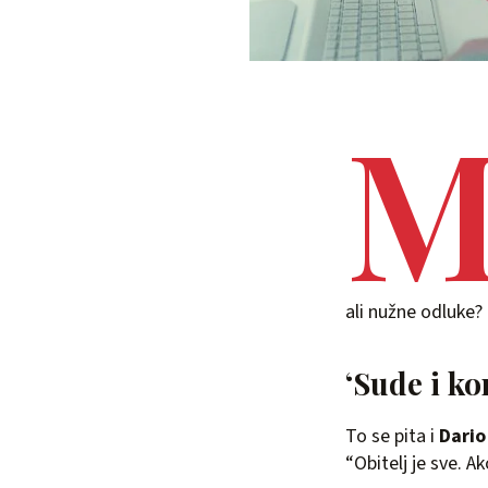
ali nužne odluke?
‘Sude i k
To se pita i
Dario
“Obitelj je sve. A