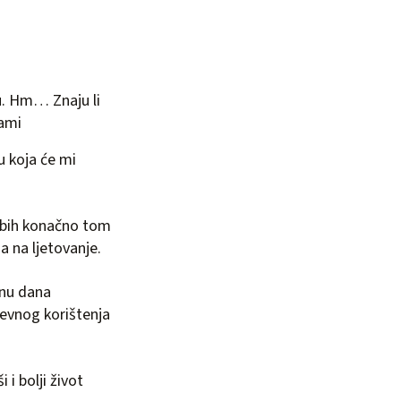
ju. Hm… Znaju li
sami
u koja će mi
 bih konačno tom
 na ljetovanje.
inu dana
evnog korištenja
 i bolji život