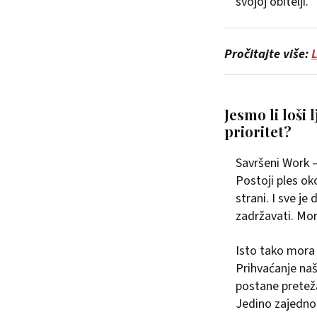
svojoj obitelji.
Pročitajte više:
L
Jesmo li loši 
prioritet?
Savršeni Work –
Postoji ples ok
strani. I sve 
zadržavati. Mor
Isto tako mora 
Prihvaćanje naš
postane pretež
Jedino zajedno