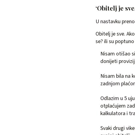
‘Obitelj je sv
U nastavku prenos
Obitelj je sve. Ak
se? ili su poptun
Nisam otišao s
donijeti proviz
Nisam bila na 
zadnjom plaćom
Odlazim u 5 uju
otplaćujem zad
kalkulatora i t
Svaki drugi vike