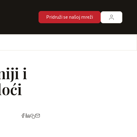
Pridruži se našoj mreži
iji i
doći