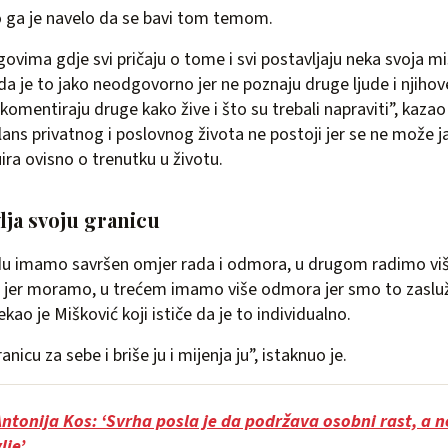
o ga je navelo da se bavi tom temom.
ovima gdje svi pričaju o tome i svi postavljaju neka svoja mi
da je to jako neodgovorno jer ne poznaju druge ljude i njihov
 komentiraju druge kako žive i što su trebali napraviti”, kaza
ans privatnog i poslovnog života ne postoji jer se ne može ja
ira ovisno o trenutku u životu.
lja svoju granicu
u imamo savršen omjer rada i odmora, u drugom radimo vi
i/ili jer moramo, u trećem imamo više odmora jer smo to zasluž
kao je Mišković koji ističe da je to individualno.
nicu za sebe i briše ju i mijenja ju”, istaknuo je.
ntonija Kos: ‘Svrha posla je da podržava osobni rast, a ne
lje’