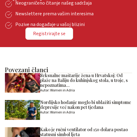
Neograničeno čitanje našeg sadržaja
Newslettere prema vašim interesima
Pozive na događaje u vašoj blizini
Registrirajte se
Povezani članci
Seksualne maštarije žena u Hrvatskoj: Od
plaže na Baliju do kuhinjskog stola, u troje, s
nepoznatima…
Autor: Women in Adria
Nordijsko hodanje moglo bi ublažiti simptome
depresije već nakon pet tjedana
Autor: Women in Adria
Kako je ručni ventilator od 150 dolara postao
statusni simbol ljeta