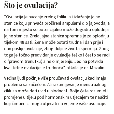
Što je ovulacija?
“Ovulacija je pucanje zrelog folikula i izlaženje jajne
stanice koju prihvaća prošireni ampularni dio jajovoda, a
na tom mjestu se potencijalno može dogoditi oplodnja
jajne stanice. Zrela jajna stanica spremna je za oplodnju
tijekom 48 sati. Žena može ostati trudna i dan prije i
dan poslije ovulacije, zbog duljine života spermija. Zbog
toga je točno predviđanje ovulacije teško i često se radi
o ‘pravom trenutku’, a ne o mjerenju. Jedina potvrda
kvalitetne ovulacije je trudnoća”, otkrila je dr. Mazalin.
Većina ljudi počinje više proučavati ovulaciju kad imaju
problema sa začećem. Ali razumijevanje menstrualnog
ciklusa može dati uvid u plodnost. Bolje ćete razumjeti
promjene u tijelu pod hormonskim utjecajem te naučiti
koji čimbenici mogu utjecati na vrijeme vaše ovulacije.