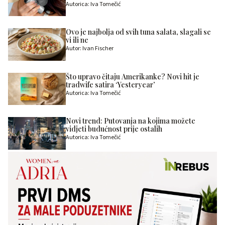
Autorica: Iva Tomečić
Ovo je najbolja od svih tuna salata, slagali se
vi ili ne
Autor: Ivan Fischer
Što upravo čitaju Amerikanke? Novi hit je
tradwife satira ‘Yesteryear’
Autorica: Iva Tomečić
Novi trend: Putovanja na kojima možete
vidjeti budućnost prije ostalih
Autorica: Iva Tomečić