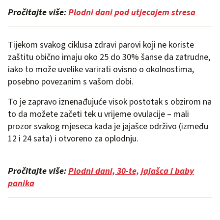
Pročitajte više:
Plodni dani pod utjecajem stresa
Tijekom svakog ciklusa zdravi parovi koji ne koriste
zaštitu obično imaju oko 25 do 30% šanse da zatrudne,
iako to može uvelike varirati ovisno o okolnostima,
posebno povezanim s vašom dobi.
To je zapravo iznenađujuće visok postotak s obzirom na
to da možete začeti tek u vrijeme ovulacije – mali
prozor svakog mjeseca kada je jajašce održivo (između
12 i 24 sata) i otvoreno za oplodnju.
Pročitajte više:
Plodni dani,
30-te, jajašca i baby
panika