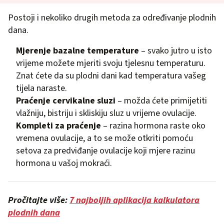
Postoji i nekoliko drugih metoda za određivanje plodnih
dana.
Mjerenje bazalne temperature
– svako jutro u isto
vrijeme možete mjeriti svoju tjelesnu temperaturu.
Znat ćete da su plodni dani kad temperatura vašeg
tijela naraste.
Praćenje cervikalne sluzi
– možda ćete primijetiti
vlažniju, bistriju i skliskiju sluz u vrijeme ovulacije.
Kompleti za praćenje
– razina hormona raste oko
vremena ovulacije, a to se može otkriti pomoću
setova za predviđanje ovulacije koji mjere razinu
hormona u vašoj mokraći.
Pročitajte više:
7 najboljih aplikacija kalkulatora
plodnih dana