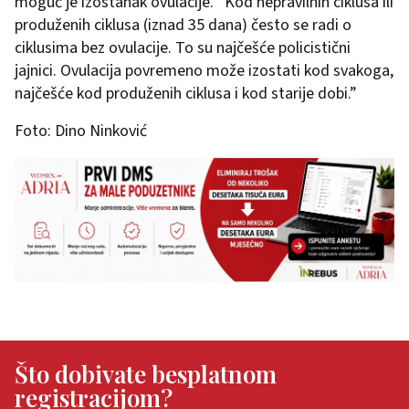
moguć je izostanak ovulacije. “Kod nepravilnih ciklusa ili
produženih ciklusa (iznad 35 dana) često se radi o
ciklusima bez ovulacije. To su najčešće policistični
jajnici. Ovulacija povremeno može izostati kod svakoga,
najčešće kod produženih ciklusa i kod starije dobi.”
Foto: Dino Ninković
Što dobivate besplatnom
registracijom?