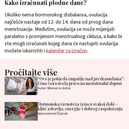
Kako izračunati plodne dane?
Ukoliko nema hormonskog disbalansa, ovulacija
najčešće nastaje od 12. do 14. dana od prvog dana
menstruacije. Međutim, ovulacija se može mijenjati
paralelno s promjenom menstrualnog ciklusa, a kako bi
ste mogli izračunati kojeg dana će nastupiti ovulacija
možete iskoristiti i
kalendar za izračun
.
Pročitajte više
“Ovo je pobjeda empatije nad predrasudama”:
Crna Gora uvela pravo na menstrualni dopust
Autor: Women in Adria
Hormonska ravnoteža žena u svakoj dobi –
ključ zdravlja, energije i dobrog raspoloženja
Sponzorirani Članak