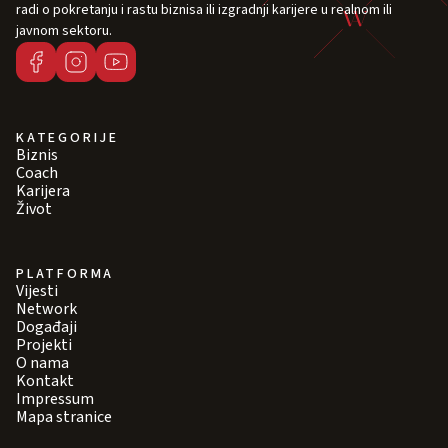
radi o pokretanju i rastu biznisa ili izgradnji karijere u realnom ili
javnom sektoru.
KATEGORIJE
Biznis
Coach
Karijera
Život
PLATFORMA
Vijesti
Network
Događaji
Projekti
O nama
Kontakt
Impressum
Mapa stranice