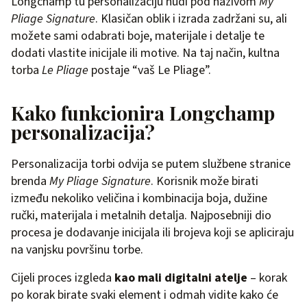
Longchamp tu personalizaciju nudi pod nazivom
My
Pliage Signature
. Klasičan oblik i izrada zadržani su, ali
možete sami odabrati boje, materijale i detalje te
dodati vlastite inicijale ili motive. Na taj način, kultna
torba
Le Pliage
postaje “vaš Le Pliage”.
Kako funkcionira Longchamp
personalizacija?
Personalizacija torbi odvija se putem službene stranice
brenda
My Pliage Signature
. Korisnik može birati
između nekoliko veličina i kombinacija boja, dužine
ručki, materijala i metalnih detalja. Najposebniji dio
procesa je dodavanje inicijala ili brojeva koji se apliciraju
na vanjsku površinu torbe.
Cijeli proces izgleda
kao mali digitalni atelje
– korak
po korak birate svaki element i odmah vidite kako će