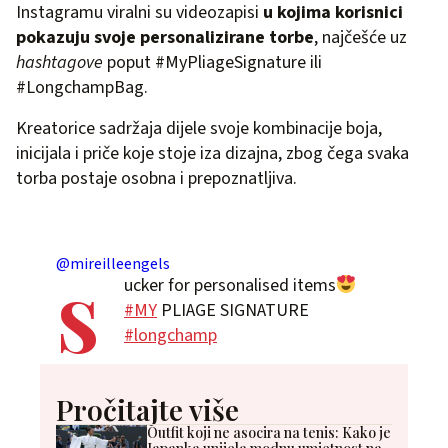
Instagramu viralni su videozapisi
u kojima korisnici
pokazuju svoje personalizirane torbe
, najčešće uz
hashtagove
poput #MyPliageSignature ili
#LongchampBag.
Kreatorice sadržaja dijele svoje kombinacije boja,
inicijala i priče koje stoje iza dizajna, zbog čega svaka
torba postaje osobna i prepoznatljiva.
s
@mireilleengels
ucker for personalised items
#MY
PLIAGE SIGNATURE
#longchamp
Pročitajte više
Outfit koji ne asocira na tenis: Kako je