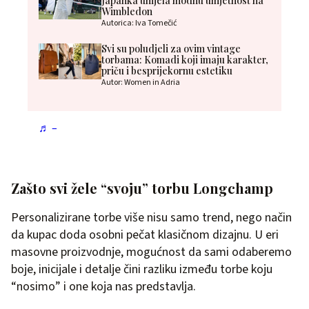
Japanka unijela modnu umjetnost na
Wimbledon
Autorica: Iva Tomečić
Svi su poludjeli za ovim vintage
torbama: Komadi koji imaju karakter,
priču i besprijekornu estetiku
Autor: Women in Adria
♬ –
Zašto svi žele “svoju” torbu Longchamp
Personalizirane torbe više nisu samo trend, nego način
da kupac doda osobni pečat klasičnom dizajnu. U eri
masovne proizvodnje, mogućnost da sami odaberemo
boje, inicijale i detalje čini razliku između torbe koju
“nosimo” i one koja nas predstavlja.