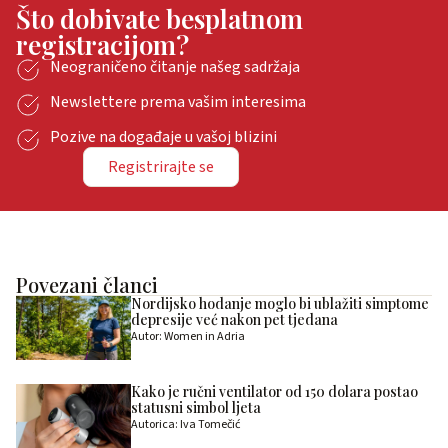
Što dobivate besplatnom
registracijom?
Neograničeno čitanje našeg sadržaja
Newslettere prema vašim interesima
Pozive na događaje u vašoj blizini
Registrirajte se
Povezani članci
Nordijsko hodanje moglo bi ublažiti simptome
depresije već nakon pet tjedana
Autor: Women in Adria
Kako je ručni ventilator od 150 dolara postao
statusni simbol ljeta
Autorica: Iva Tomečić