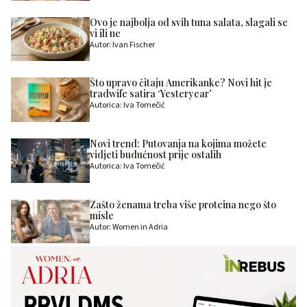
Ovo je najbolja od svih tuna salata, slagali se
vi ili ne
Autor: Ivan Fischer
Što upravo čitaju Amerikanke? Novi hit je
tradwife satira ‘Yesteryear’
Autorica: Iva Tomečić
Novi trend: Putovanja na kojima možete
vidjeti budućnost prije ostalih
Autorica: Iva Tomečić
Zašto ženama treba više proteina nego što
misle
Autor: Women in Adria