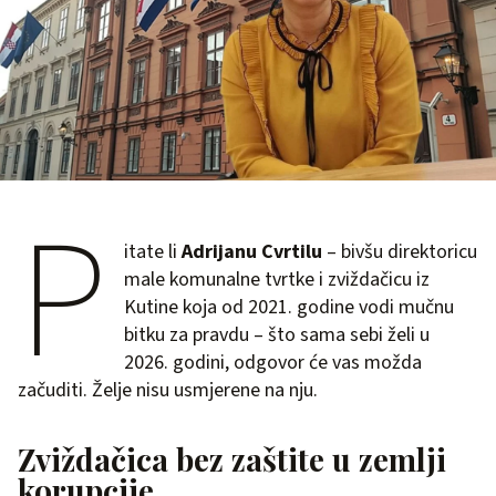
P
itate li
Adrijanu Cvrtilu
– bivšu direktoricu
male komunalne tvrtke i zviždačicu iz
Kutine koja od 2021. godine vodi mučnu
bitku za pravdu – što sama sebi želi u
2026. godini, odgovor će vas možda
začuditi. Želje nisu usmjerene na nju.
Zviždačica bez zaštite u zemlji
korupcije