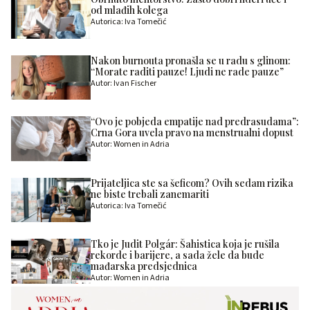
od mlađih kolega
Autorica: Iva Tomečić
Nakon burnouta pronašla se u radu s glinom:
“Morate raditi pauze! Ljudi ne rade pauze”
Autor: Ivan Fischer
“Ovo je pobjeda empatije nad predrasudama”:
Crna Gora uvela pravo na menstrualni dopust
Autor: Women in Adria
Prijateljica ste sa šeficom? Ovih sedam rizika
ne biste trebali zanemariti
Autorica: Iva Tomečić
Tko je Judit Polgár: Šahistica koja je rušila
rekorde i barijere, a sada žele da bude
mađarska predsjednica
Autor: Women in Adria