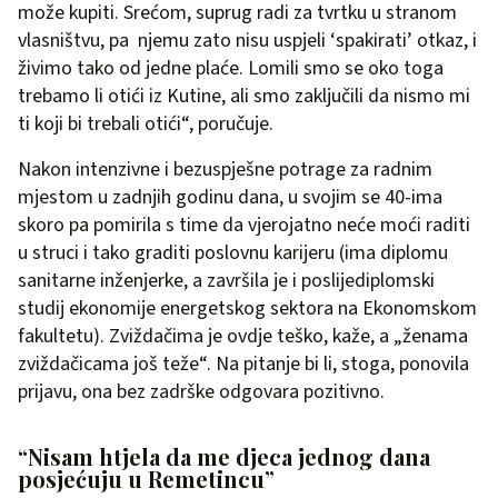
može kupiti. Srećom, suprug radi za tvrtku u stranom
vlasništvu, pa njemu zato nisu uspjeli ‘spakirati’ otkaz, i
živimo tako od jedne plaće. Lomili smo se oko toga
trebamo li otići iz Kutine, ali smo zaključili da nismo mi
ti koji bi trebali otići“, poručuje.
Nakon intenzivne i bezuspješne potrage za radnim
mjestom u zadnjih godinu dana, u svojim se 40-ima
skoro pa pomirila s time da vjerojatno neće moći raditi
u struci i tako graditi poslovnu karijeru (ima diplomu
sanitarne inženjerke, a završila je i poslijediplomski
studij ekonomije energetskog sektora na Ekonomskom
fakultetu). Zviždačima je ovdje teško, kaže, a „ženama
zviždačicama još teže“. Na pitanje bi li, stoga, ponovila
prijavu, ona bez zadrške odgovara pozitivno.
“Nisam htjela da me djeca jednog dana
posjećuju u Remetincu”