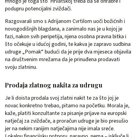
mnogo je toga što Hrvatskoj treba da se ohrabre i
podupru potencijalni zviždači.
Razgovarali smo s Adrijanom Cvrtilom uoči božićnih i
novogodišnjih blagdana, a zanimalo nas je u kojoj je
fazi, nakon svih peripetija, njena osobna pravna bitka i
što očekuje u idućoj godini, te kakva je zapravo sudbina
udruge „Pomak“ budući da je prije dva mjeseca objavila
na društvenim mrežama da je prinuđena prodavati
svoju zlatninu.
Prodaja zlatnog nakita za udrugu
Je li doista prodala svoj zlatni nakit te za što joj je
novac konkretno trebao, pitamo na početku. Morala je,
kaže, platiti konzultante za pisanje prijave na europski
natječaj za zviždače, a proračun udruge je bio presušio
jer na nekim ranijim natječajima nije imala sreće.
Lokalnu financijsku potporu, naravno, nema – isključe li