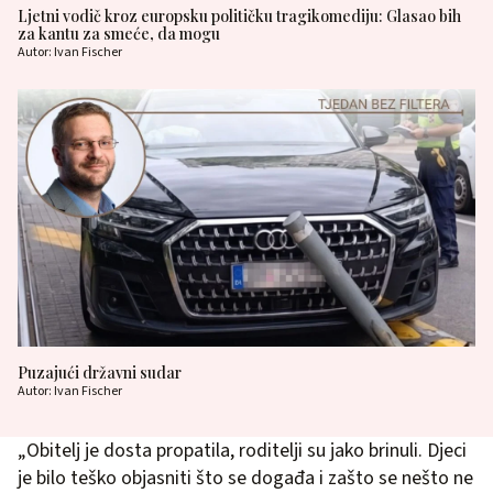
Ljetni vodič kroz europsku političku tragikomediju: Glasao bih
za kantu za smeće, da mogu
Autor: Ivan Fischer
Puzajući državni sudar
Autor: Ivan Fischer
„Obitelj je dosta propatila, roditelji su jako brinuli. Djeci
je bilo teško objasniti što se događa i zašto se nešto ne