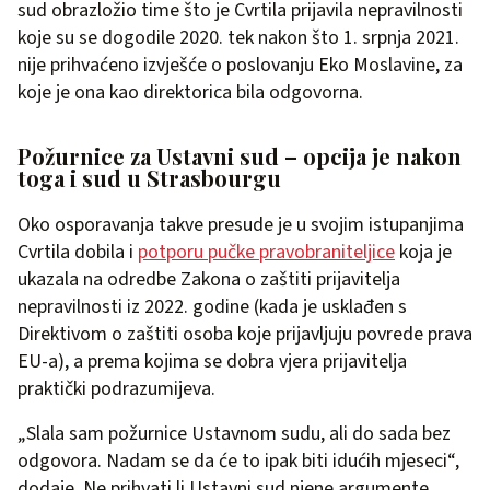
sud obrazložio time što je Cvrtila prijavila nepravilnosti
koje su se dogodile 2020. tek nakon što 1. srpnja 2021.
nije prihvaćeno izvješće o poslovanju Eko Moslavine, za
koje je ona kao direktorica bila odgovorna.
Požurnice za Ustavni sud – opcija je nakon
toga i sud u Strasbourgu
Oko osporavanja takve presude je u svojim istupanjima
Cvrtila dobila i
pot
p
oru pučke pravobraniteljice
koja je
ukazala na odredbe Zakona o zaštiti prijavitelja
nepravilnosti iz 2022. godine (kada je usklađen s
Direktivom o zaštiti osoba koje prijavljuju povrede prava
EU-a), a prema kojima se dobra vjera prijavitelja
praktički podrazumijeva.
„Slala sam požurnice Ustavnom sudu, ali do sada bez
odgovora. Nadam se da će to ipak biti idućih mjeseci“,
dodaje. Ne prihvati li Ustavni sud njene argumente,