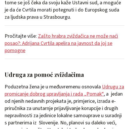
tome se još čeka da svoju kaže Ustavni sud, a moguće
je da će Cvrtila morati potegnuti i do Europskog suda
za ljudska prava u Strasbourgu.
Pročitajte više:
Zašto hrabra zviždačica ne može naći
posao?: Adrijana Cvrtila apelira na javnost da joj se
pomogne
Udruga za pomoć zviždačima
Poduzetna žena je u međuvremenu osnovala
Udrugu za
promicanje dobrog upravljanja i rada „Pomak“
, a jedan
od njenih nedavnih projekata je, primjerice, izrada e-
priručnika za unutarnje prijavljivanje korupcije i drugih
nepravilnosti za jedinice lokalne samouprave u suradnji
s partnerima iz Slovenije. No, planovi su daleko veći,