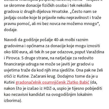
se skromne donacije fizičkih osoba i tek nekoliko
gradova iz drugih dijelova Hrvatske. „Često nam se
javljaju osobe koje bi prijavile neku nepravilnost i traže
pravnu pomoć, ali mi bez novca ne možemo mnogo“,
dodaje.
Navodi da godišnje pošalje 40-ak molbi raznim
gradovima i općinama za donacije koje mogu iznositi
oko 600 eura, ali tek ih se par odazove, poput Varaždina
i Pirovca. S druge strane, na natječaje za redovito
financiranje udruga ne može se javiti jer gradovi u
uvjetima traže da kod njih ima sjedište. Ona pak ne želi
otići iz Kutine. Začarani krug. Dodajmo tome da je u
Kutini
gradonačelnik osumnjičenik Zlatko Babić
(da,
nakon što je izašao iz HDZ-a, uspio je tijesno pobijediti
kao nezavisni kandidat na ovogodišnjim lokalnim
izborima).