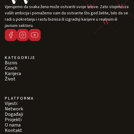
Vjerujemo da svaka žena može ostvariti svoje snove. Zato stojimo iza
vaših ambicija i pomažemo vam da ostvarite što god želite, bilo da se
radi o pokretanju i rastu biznisa ili izgradnji karijere u realnom ili
javnom sektoru.
KATEGORIJE
Biznis
Coach
Karijera
Život
PLATFORMA
Vijesti
Network
Događaji
Projekti
O nama
Kontakt