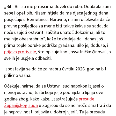
„Bih. Bili su me pritiscima doveli do ruba. Odabrala sam
sebe i opet bih. Nisam htjela da me djeca jednog dana
posjećuju u Remetincu. Naravno, nisam očekivala da će
pravne posljedice za mene biti takve kakve su sada, da
neću uspjeti ostvariti zaštitu unatoč dokazima, ali to
me nije obeshrabrilo“, kaže te dodaje da i danas još
prima tople poruke podrške građana. Bilo je, doduše, i
prijava protiv nje
, što opisuje kao „osvetničke činove“, a
sve ih je uspjela odbaciti.
Ispostavlja se da će za hrabru Cvrtilu 2026. godina biti
prilično važna.
Očekuje, naime, da se Ustavni sud napokon izjasni o
njenoj ustavnoj tužbi koju je je podnijela u lipnju ove
godine zbog, kako kaže, „zastrašujuće
presude
Županijskog suda
u Zagrebu da se ne može smatrati da
je nepravilnosti prijavila u dobroj vjeri“. Tu je presudu