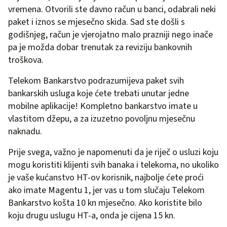
vremena. Otvorili ste davno račun u banci, odabrali neki
paket i iznos se mjesečno skida. Sad ste došli s
godišnjeg, račun je vjerojatno malo prazniji nego inače
pa je možda dobar trenutak za reviziju bankovnih
troškova.
Telekom Bankarstvo podrazumijeva paket svih
bankarskih usluga koje ćete trebati unutar jedne
mobilne aplikacije! Kompletno bankarstvo imate u
vlastitom džepu, a za izuzetno povoljnu mjesečnu
naknadu.
Prije svega, važno je napomenuti da je riječ o usluzi koju
mogu koristiti klijenti svih banaka i telekoma, no ukoliko
je vaše kućanstvo HT-ov korisnik, najbolje ćete proći
ako imate Magentu 1, jer vas u tom slučaju Telekom
Bankarstvo košta 10 kn mjesečno. Ako koristite bilo
koju drugu uslugu HT-a, onda je cijena 15 kn.