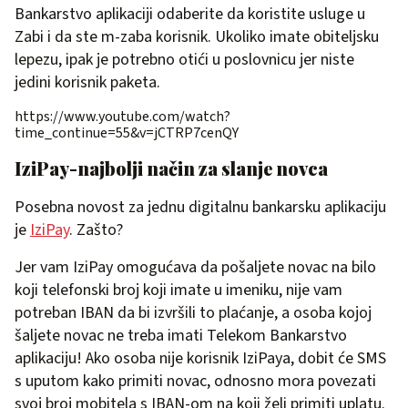
Bankarstvo aplikaciji odaberite da koristite usluge u
Zabi i da ste m-zaba korisnik. Ukoliko imate obiteljsku
lepezu, ipak je potrebno otići u poslovnicu jer niste
jedini korisnik paketa.
https://www.youtube.com/watch?
time_continue=55&v=jCTRP7cenQY
IziPay-najbolji način za slanje novca
Posebna novost za jednu digitalnu bankarsku aplikaciju
je
IziPay
. Zašto?
Jer vam IziPay omogućava da pošaljete novac na bilo
koji telefonski broj koji imate u imeniku, nije vam
potreban IBAN da bi izvršili to plaćanje, a osoba kojoj
šaljete novac ne treba imati Telekom Bankarstvo
aplikaciju! Ako osoba nije korisnik IziPaya, dobit će SMS
s uputom kako primiti novac, odnosno mora povezati
svoj broj mobitela s IBAN-om na koji želi primiti uplatu.