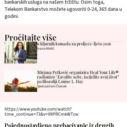
bankarskih usluga na našem tržištu. Osim toga,
Telekom Bankarstvo možete ugovoriti 0-24, 365 dana u
godini.
Pročitajte više
6 ključnih komada za proljeće-ljeto 2016
Ivana Matić
Mirjana Petković organizira Heal Your Life®
radionicu “Zavolite sebe, iscijelite svoj život”
po filozofiji Louise L. Hay
Sponzorirani Članak
https://www.youtube.com/watch?
time_continue=73&v=X9PRCmkWTcw
Pojednostavljeno prebacivanje iz drugih