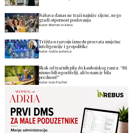
Nabava danas ne traži najniže cijene, nego
gradi otpornost poslovanja
Autor: Women in Adria
Tržišta u razvoju između procvata umjetne
inteligencije i geopolitike
Autor: Gošća autorica
Skok od tračnih pila do kaubojskog ranča: “Mi
nismo bili ugostitelji, ali to nam je bila
prednost!”
Autor: Ivan Fischer