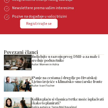
Newslettere prema vašim interesima
Pozive na događaje u vašoj blizini
Registrirajte se
Povezani članci
Sudjelujte u razvoju prvog DMS-a za male i
srednje poduzetnike
Autor: Women in Adria
S*anje na cestama i drugdje po Hrvatskoj:
Ljetno izvješće s klimatsko-smećarske fronte
Autor: Ivan Fischer
Koliku plaću si vlasnica tvrtke može isplaćivati
i kako to planirati?
Gošća autorica: Tanja Bilić Kovačević