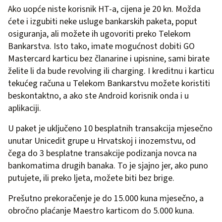
Ako uopće niste korisnik HT-a, cijena je 20 kn. Možda
ćete i izgubiti neke usluge bankarskih paketa, poput
osiguranja, ali možete ih ugovoriti preko Telekom
Bankarstva. Isto tako, imate mogućnost dobiti GO
Mastercard karticu bez članarine i upisnine, sami birate
želite li da bude revolving ili charging. I kreditnu i karticu
tekućeg računa u Telekom Bankarstvu možete koristiti
beskontaktno, a ako ste Android korisnik onda i u
aplikaciji.
U paket je uključeno 10 besplatnih transakcija mjesečno
unutar Unicedit grupe u Hrvatskoj i inozemstvu, od
čega do 3 besplatne transakcije podizanja novca na
bankomatima drugih banaka. To je sjajno jer, ako puno
putujete, ili preko ljeta, možete biti bez brige.
Prešutno prekoračenje je do 15.000 kuna mjesečno, a
obročno plaćanje Maestro karticom do 5.000 kuna.