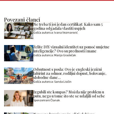
Povezani članci
Ne treba ti još jedan certifikat: Kako sam 5
godina odgađala vlastiti uspjeh
Gošća autorica: Ivana Vezmarović
Želite DIY vizualni identitet uz pomoć umjetne
inteligencije? Ovo su prednosti i mane
Gošća autorica: Marija Gradečak
Odsutnost s posla: Ovo je engleski jezični
labirint za odmor, rodiljni dopust, bolovanje,
slobodne dane…
Gošća autorica: Sanda Lisičin
Izgubili ste kompas? Možda nije problem u
putu, nego u tome što ste se udaljili od sebe
Sponzorirani Članak