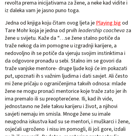
revolta prema inicijativama za žene, a neke kad vidite i
iz daleka vam je jasno puno toga.
Jedna od knjiga koju čitam ovog ljeta je
Playing big
od
Tare Mohr koja je jedna od prvih
leadership coacheva
za
žene u svijetu. Kaže da “…se žene stalno potiče da
traže nekog da im pomogne u izgradnji karijere, a
nedovoljno ih se potiče da vjeruju svojim instinktima i
da odgovore pronađu u sebi. Stalno im se govori da
traže vanjske mentore- druge ljude koji će im pokazati
put, upoznati ih s važnim ljudima i dati savjet. Ali često
mi žene pričaju o ograničenjima takvih odnosa: mlade
žene ne mogu pronaći mentorice koje traže zato jer ih
ima premalo ili su preopterećene. Ili, kad ih vide,
jednostavno ne žele takvu karijeru i život, a njihovi
savjeti nemaju im smisla. Mnoge žene su imale
neugodna iskustva kad su se mentori, i muškarci i žene,
osjećali ugroženo i nisu im pomogli, ili još gore, izdali