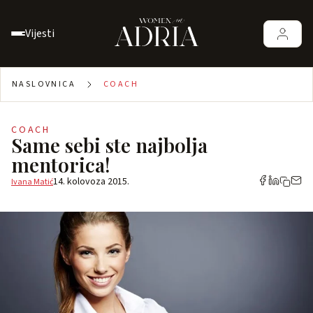
Vijesti
NASLOVNICA
COACH
COACH
Same sebi ste najbolja
mentorica!
14. kolovoza 2015.
Ivana Matić