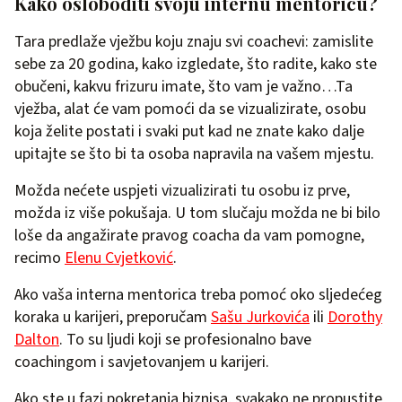
Kako osloboditi svoju internu mentoricu?
Tara predlaže vježbu koju znaju svi coachevi: zamislite
sebe za 20 godina, kako izgledate, što radite, kako ste
obučeni, kakvu frizuru imate, što vam je važno…Ta
vježba, alat će vam pomoći da se vizualizirate, osobu
koja želite postati i svaki put kad ne znate kako dalje
upitajte se što bi ta osoba napravila na vašem mjestu.
Možda nećete uspjeti vizualizirati tu osobu iz prve,
možda iz više pokušaja. U tom slučaju možda ne bi bilo
loše da angažirate pravog coacha da vam pomogne,
recimo
Elenu Cvjetković
.
Ako vaša interna mentorica treba pomoć oko sljedećeg
koraka u karijeri, preporučam
Sašu Jurkovića
ili
Dorothy
Dalton
. To su ljudi koji se profesionalno bave
coachingom i savjetovanjem u karijeri.
Ako ste u fazi pokretanja biznisa, svakako ne propustite