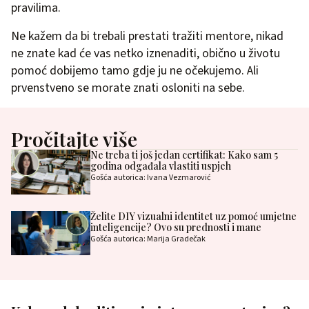
pravilima.
Ne kažem da bi trebali prestati tražiti mentore, nikad
ne znate kad će vas netko iznenaditi, obično u životu
pomoć dobijemo tamo gdje ju ne očekujemo. Ali
prvenstveno se morate znati osloniti na sebe.
Pročitajte više
Ne treba ti još jedan certifikat: Kako sam 5
godina odgađala vlastiti uspjeh
Gošća autorica: Ivana Vezmarović
Želite DIY vizualni identitet uz pomoć umjetne
inteligencije? Ovo su prednosti i mane
Gošća autorica: Marija Gradečak