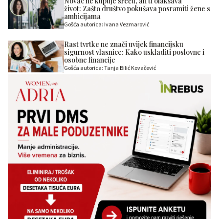
Novac ne kupuje sreću, ali ti olakšava
život: Zašto društvo pokušava posramiti žene s
ambicijama
Gošća autorica: Ivana Vezmarović
Rast tvrtke ne znači uvijek financijsku
sigurnost vlasnice: Kako uskladiti poslovne i
osobne financije
Gošća autorica: Tanja Bilić Kovačević