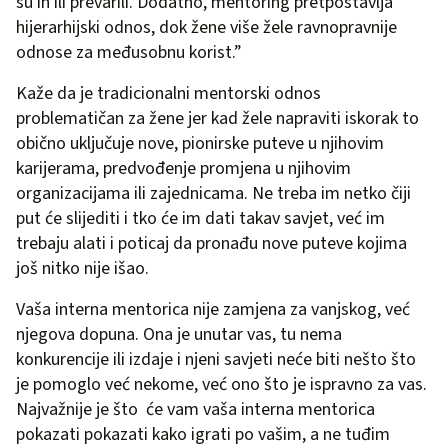
su ih ili prevarili. Dodatno, mentoring pretpostavlja
hijerarhijski odnos, dok žene više žele ravnopravnije
odnose za međusobnu korist.”
Kaže da je tradicionalni mentorski odnos
problematičan za žene jer kad žele napraviti iskorak to
obično uključuje nove, pionirske puteve u njihovim
karijerama, predvođenje promjena u njihovim
organizacijama ili zajednicama. Ne treba im netko čiji
put će slijediti i tko će im dati takav savjet, već im
trebaju alati i poticaj da pronađu nove puteve kojima
još nitko nije išao.
Vaša interna mentorica nije zamjena za vanjskog, već
njegova dopuna. Ona je unutar vas, tu nema
konkurencije ili izdaje i njeni savjeti neće biti nešto što
je pomoglo već nekome, već ono što je ispravno za vas.
Najvažnije je što će vam vaša interna mentorica
pokazati pokazati kako igrati po vašim, a ne tuđim