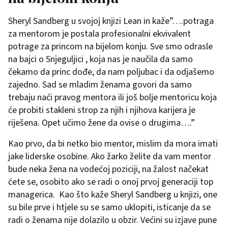
Sheryl Sandberg u svojoj knjizi Lean in kaže”….potraga
za mentorom je postala profesionalni ekvivalent
potrage za princom na bijelom konju. Sve smo odrasle
na bajci o Snjeguljici , koja nas je naučila da samo
čekamo da princ dođe, da nam poljubac i da odjašemo
zajedno. Sad se mladim ženama govori da samo
trebaju naći pravog mentora ili još bolje mentoricu koja
će probiti stakleni strop za njih i njihova karijera je
riješena. Opet učimo žene da ovise o drugima….”
Kao prvo, da bi netko bio mentor, mislim da mora imati
jake liderske osobine. Ako žarko želite da vam mentor
bude neka žena na vodećoj poziciji, na žalost načekat
ćete se, osobito ako se radi o onoj prvoj generaciji top
managerica. Kao što kaže Sheryl Sandberg u knjizi, one
su bile prve i htjele su se samo uklopiti, isticanje da se
radi o ženama nije dolazilo u obzir. Većini su izjave pune