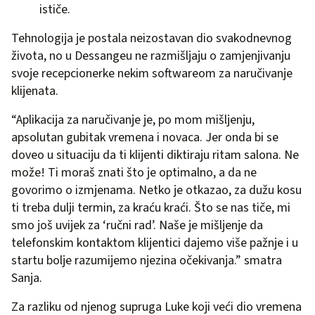
ističe.
Tehnologija je postala neizostavan dio svakodnevnog
života, no u Dessangeu ne razmišljaju o zamjenjivanju
svoje recepcionerke nekim softwareom za naručivanje
klijenata.
“Aplikacija za naručivanje je, po mom mišljenju,
apsolutan gubitak vremena i novaca. Jer onda bi se
doveo u situaciju da ti klijenti diktiraju ritam salona. Ne
može! Ti moraš znati što je optimalno, a da ne
govorimo o izmjenama. Netko je otkazao, za dužu kosu
ti treba dulji termin, za kraću kraći. Što se nas tiče, mi
smo još uvijek za ‘ručni rad’. Naše je mišljenje da
telefonskim kontaktom klijentici dajemo više pažnje i u
startu bolje razumijemo njezina očekivanja.” smatra
Sanja.
Za razliku od njenog supruga Luke koji veći dio vremena