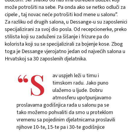
može potrošiti na sebe. Pa onda ako se netko odluči za
cipele , taj novac neće potrošiti kod mene u salonu”.
Za razliku od drugih salona, u Dessange-u su zaposlenici
specijalizirani za svoj dio posla. Od recepcionerke, preko
stilista koji su zaduženi za šišanje i frizure pa do
kolorista koji su se specijalizirali za bojenje kose. Zbog
toga je Dessange vjerojatno jedan od najvećih salona u
Hrvatskoj sa 30 zaposlenih djelatnika.
“S
av uspjeh leži u timu i
timskom radu. Jako puno
ulažemo u ljude. Dobru
atmosferu upotpunjavamo
proslavama godišnjica rada u salonu pa se
tako možemo pohvaliti da smo u proteklom
vremenu sa pojedinim djelatnicama proslavili
njihove 10-te, 15-te pa i 30-te godišnjice