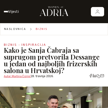
Vijesti
NASLOVNICA
BIZNIS
BIZNIS - INSPIRACIJA
Kako je Sanja Čabraja sa
suprugom pretvorila Dessange
u jedan od najboljih frizerskih
salona u Hrvatskoj?
28. travnja 2016.
Autor: Martina Čizmić