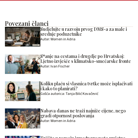
Povezani članci
Sudjelujte u razvoju prvog DMS-a za male i
srednje poduzetnike
Autor: Women in Adria
S*anje na cestama i drugdje po Hrvatskoj:
Ljetno izvješće s klimatsko-smećarske fronte
Autor: Ivan Fischer
Koliku plaću si vlasnica tvrtke može isplaćivati
i kako to planirati?
Gošća autorica: Tanja Bilić Kovačević
Nabava danas ne traži najniže cijene, nego
gradi otpornost poslovanja
Autor: Women in Adria