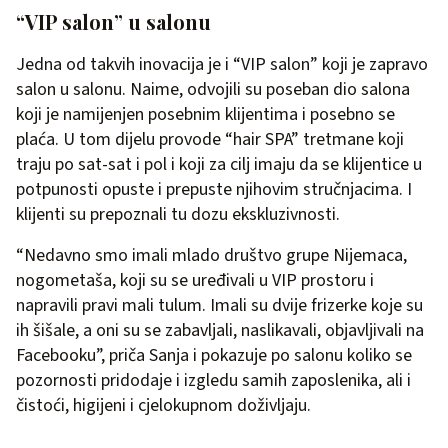
“VIP salon” u salonu
Jedna od takvih inovacija je i “VIP salon” koji je zapravo
salon u salonu. Naime, odvojili su poseban dio salona
koji je namijenjen posebnim klijentima i posebno se
plaća. U tom dijelu provode “hair SPA” tretmane koji
traju po sat-sat i pol i koji za cilj imaju da se klijentice u
potpunosti opuste i prepuste njihovim stručnjacima. I
klijenti su prepoznali tu dozu ekskluzivnosti.
“Nedavno smo imali mlado društvo grupe Nijemaca,
nogometaša, koji su se uređivali u VIP prostoru i
napravili pravi mali tulum. Imali su dvije frizerke koje su
ih šišale, a oni su se zabavljali, naslikavali, objavljivali na
Facebooku”, priča Sanja i pokazuje po salonu koliko se
pozornosti pridodaje i izgledu samih zaposlenika, ali i
čistoći, higijeni i cjelokupnom doživljaju.