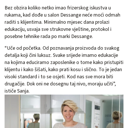
Bez obzira koliko netko imao frizerskog iskustva u
rukama, kad dođe u salon Dessange neće moći odmah
raditi s klijentima. Minimalno mjesec dana prolazi
edukaciju, usvaja sve strukovne vještine, protokol i
posebne tehnike rada po marki Dessange.
“Uče od početka. Od poznavanja proizvoda do svakog
detalja koji čini luksuz. Svake srijede imamo edukacije
na kojima educiramo zaposlenike o tome kako pristupiti
klijentu i kako šišati, kako prati kosu i slično. To je jedan
visoki standard i to se osjeti. Kod nas sve mora biti
drugačije. Dok oni ne dosegnu taj nivo, moraju učiti”,
ističe Sanja.