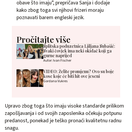
obave što imaju”, prepričava Sanja i dodaje
kako zbog toga svi njihovi frizeri moraju
poznavati barem engleski jezik.
Pročitajte više
Splitska poduzetnica Ljiljana Subašić:
Svaki čovjek ima neki okidač koji ga
gurne naprijed
Autor: Ivan Fischer
VIDEO: Želite promjenu? Ovo su boje
kose koje će biti hit ove jeseni
Gordana Vukres
Upravo zbog toga što imaju visoke standarde prilikom
zapošljavanja i od svojih zaposlenika očekuju potpunu
predanost, ponekad je teško pronaći kvalitetnu radnu
snagu.