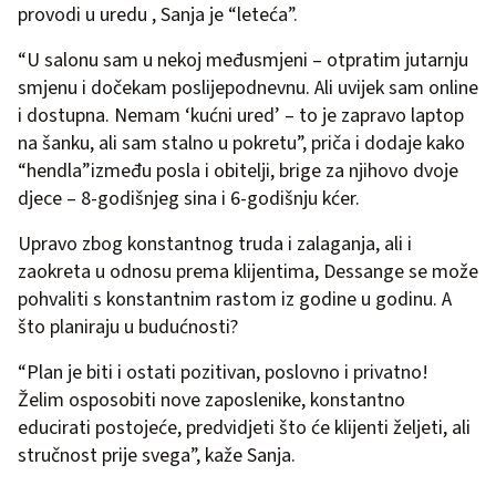
provodi u uredu , Sanja je “leteća”.
“U salonu sam u nekoj međusmjeni – otpratim jutarnju
smjenu i dočekam poslijepodnevnu. Ali uvijek sam online
i dostupna. Nemam ‘kućni ured’ – to je zapravo laptop
na šanku, ali sam stalno u pokretu”, priča i dodaje kako
“hendla”između posla i obitelji, brige za njihovo dvoje
djece – 8-godišnjeg sina i 6-godišnju kćer.
Upravo zbog konstantnog truda i zalaganja, ali i
zaokreta u odnosu prema klijentima, Dessange se može
pohvaliti s konstantnim rastom iz godine u godinu. A
što planiraju u budućnosti?
“Plan je biti i ostati pozitivan, poslovno i privatno!
Želim osposobiti nove zaposlenike, konstantno
educirati postojeće, predvidjeti što će klijenti željeti, ali
stručnost prije svega”, kaže Sanja.