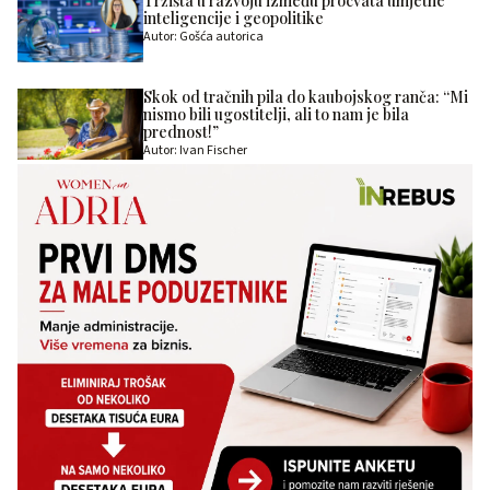
Tržišta u razvoju između procvata umjetne
inteligencije i geopolitike
Autor: Gošća autorica
Skok od tračnih pila do kaubojskog ranča: “Mi
nismo bili ugostitelji, ali to nam je bila
prednost!”
Autor: Ivan Fischer