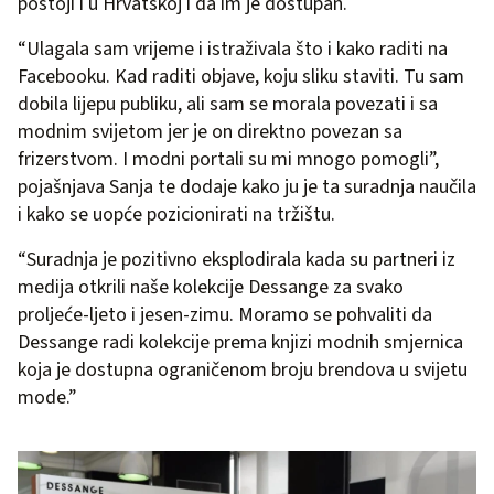
postoji i u Hrvatskoj i da im je dostupan.
“Ulagala sam vrijeme i istraživala što i kako raditi na
Facebooku. Kad raditi objave, koju sliku staviti. Tu sam
dobila lijepu publiku, ali sam se morala povezati i sa
modnim svijetom jer je on direktno povezan sa
frizerstvom. I modni portali su mi mnogo pomogli”,
pojašnjava Sanja te dodaje kako ju je ta suradnja naučila
i kako se uopće pozicionirati na tržištu.
“Suradnja je pozitivno eksplodirala kada su partneri iz
medija otkrili naše kolekcije Dessange za svako
proljeće-ljeto i jesen-zimu. Moramo se pohvaliti da
Dessange radi kolekcije prema knjizi modnih smjernica
koja je dostupna ograničenom broju brendova u svijetu
mode.”