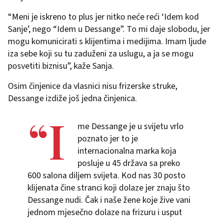
“Meni je iskreno to plus jer nitko neće reći ‘Idem kod
Sanje’, nego “Idem u Dessange”. To mi daje slobodu, jer
mogu komunicirati s klijentima i medijima. Imam ljude
iza sebe koji su tu zaduženi za uslugu, a ja se mogu
posvetiti biznisu”, kaže Sanja.
Osim činjenice da vlasnici nisu frizerske struke,
Dessange izdiže još jedna činjenica.
“I
me Dessange je u svijetu vrlo
poznato jer to je
internacionalna marka koja
posluje u 45 država sa preko
600 salona diljem svijeta. Kod nas 30 posto
klijenata čine stranci koji dolaze jer znaju što
Dessange nudi. Čak i naše žene koje žive vani
jednom mjesečno dolaze na frizuru i usput