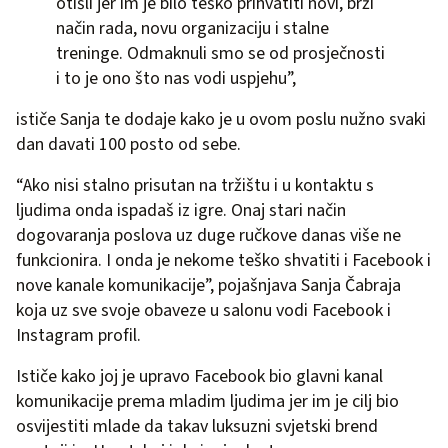
otišli jer im je bilo teško prihvatiti novi, brži
način rada, novu organizaciju i stalne
treninge. Odmaknuli smo se od prosječnosti
i to je ono što nas vodi uspjehu”,
ističe Sanja te dodaje kako je u ovom poslu nužno svaki
dan davati 100 posto od sebe.
“Ako nisi stalno prisutan na tržištu i u kontaktu s
ljudima onda ispadaš iz igre. Onaj stari način
dogovaranja poslova uz duge ručkove danas više ne
funkcionira. I onda je nekome teško shvatiti i Facebook i
nove kanale komunikacije”, pojašnjava Sanja Čabraja
koja uz sve svoje obaveze u salonu vodi Facebook i
Instagram profil.
Ističe kako joj je upravo Facebook bio glavni kanal
komunikacije prema mladim ljudima jer im je cilj bio
osvijestiti mlade da takav luksuzni svjetski brend