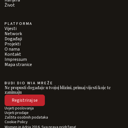
Karijera
Život
PLATFORMA
Vijesti
Network
Događaji
Projekti
O nama
Kontakt
Impressum
Mapa stranice
BUDI DIO WIA MREŽE
Ne propusti događaje u tvojoj blizini, primaj vijesti koje te
zanimaju
Registriraj se
Uvjeti poslovanja
Uvjeti prodaje
Zaštita osobnih podataka
Cookie Policy
Women in Adria 2016. Sva prava pridržana!