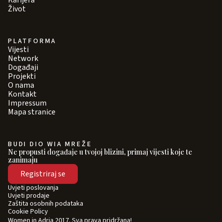
Karijera
Život
PLATFORMA
Vijesti
Network
Događaji
Projekti
O nama
Kontakt
Impressum
Mapa stranice
BUDI DIO WIA MREŽE
Ne propusti događaje u tvojoj blizini, primaj vijesti koje te
zanimaju
Registriraj se
Uvjeti poslovanja
Uvjeti prodaje
Zaštita osobnih podataka
Cookie Policy
Women in Adria 2017. Sva prava pridržana!