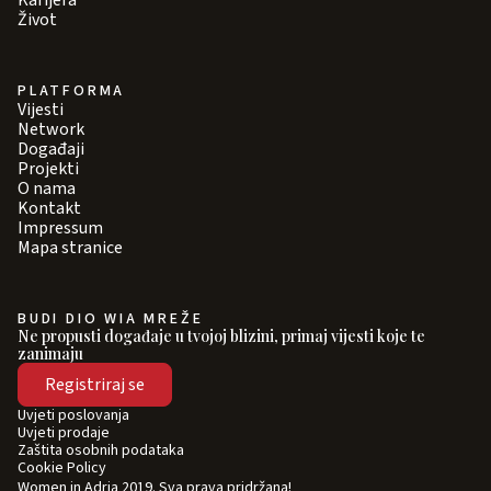
Karijera
Život
PLATFORMA
Vijesti
Network
Događaji
Projekti
O nama
Kontakt
Impressum
Mapa stranice
BUDI DIO WIA MREŽE
Ne propusti događaje u tvojoj blizini, primaj vijesti koje te
zanimaju
Registriraj se
Uvjeti poslovanja
Uvjeti prodaje
Zaštita osobnih podataka
Cookie Policy
Women in Adria 2019. Sva prava pridržana!