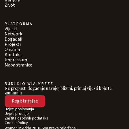
Karijera
Život
PLATFORMA
Vijesti
Network
Događaji
Projekti
O nama
Kontakt
Impressum
Mapa stranice
BUDI DIO WIA MREŽE
Ne propusti događaje u tvojoj blizini, primaj vijesti koje te
zanimaju
Registriraj se
Uvjeti poslovanja
Uvjeti prodaje
Zaštita osobnih podataka
Cookie Policy
Women in Adria 2016. Sva prava pridržana!