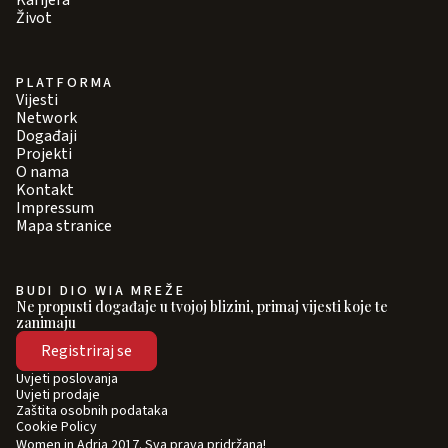
Karijera
Život
PLATFORMA
Vijesti
Network
Događaji
Projekti
O nama
Kontakt
Impressum
Mapa stranice
BUDI DIO WIA MREŽE
Ne propusti događaje u tvojoj blizini, primaj vijesti koje te
zanimaju
Registriraj se
Uvjeti poslovanja
Uvjeti prodaje
Zaštita osobnih podataka
Cookie Policy
Women in Adria 2017. Sva prava pridržana!