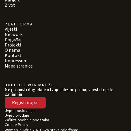
Karijera
Život
PLATFORMA
Vijesti
Network
Događaji
Projekti
O nama
Kontakt
Impressum
Mapa stranice
BUDI DIO WIA MREŽE
Ne propusti događaje u tvojoj blizini, primaj vijesti koje te
zanimaju
Registriraj se
Uvjeti poslovanja
Uvjeti prodaje
Zaštita osobnih podataka
Cookie Policy
Women in Adria 2020. Sva prava pridržana!