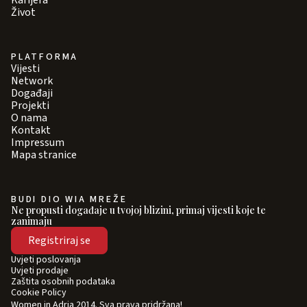
Karijera
Život
PLATFORMA
Vijesti
Network
Događaji
Projekti
O nama
Kontakt
Impressum
Mapa stranice
BUDI DIO WIA MREŽE
Ne propusti događaje u tvojoj blizini, primaj vijesti koje te
zanimaju
Registriraj se
Uvjeti poslovanja
Uvjeti prodaje
Zaštita osobnih podataka
Cookie Policy
Women in Adria 2014. Sva prava pridržana!