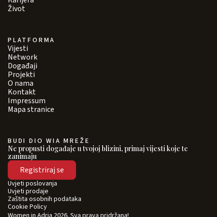
Karijera
Život
PLATFORMA
Vijesti
Network
Događaji
Projekti
O nama
Kontakt
Impressum
Mapa stranice
BUDI DIO WIA MREŽE
Ne propusti događaje u tvojoj blizini, primaj vijesti koje te
zanimaju
Registriraj se
Uvjeti poslovanja
Uvjeti prodaje
Zaštita osobnih podataka
Cookie Policy
Women in Adria 2026. Sva prava pridržana!