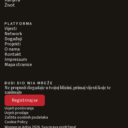
Karijera
Život
PLATFORMA
Vijesti
Network
Događaji
Projekti
O nama
Kontakt
Impressum
Mapa stranice
BUDI DIO WIA MREŽE
Ne propusti događaje u tvojoj blizini, primaj vijesti koje te
zanimaju
Registriraj se
Uvjeti poslovanja
Uvjeti prodaje
Zaštita osobnih podataka
Cookie Policy
Women in Adria 2026. Sva prava pridržana!