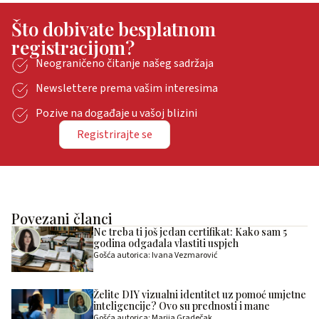
Što dobivate besplatnom
registracijom?
Neograničeno čitanje našeg sadržaja
Newslettere prema vašim interesima
Pozive na događaje u vašoj blizini
Registrirajte se
Povezani članci
Ne treba ti još jedan certifikat: Kako sam 5
godina odgađala vlastiti uspjeh
Gošća autorica: Ivana Vezmarović
Želite DIY vizualni identitet uz pomoć umjetne
inteligencije? Ovo su prednosti i mane
Gošća autorica: Marija Gradečak