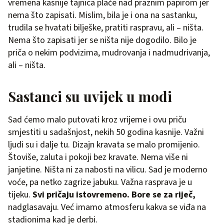
vremena kasnije tajnica plače nad praznim papirom jer
nema što zapisati. Mislim, bila je i ona na sastanku,
trudila se hvatati bilješke, pratiti raspravu, ali – ništa.
Nema što zapisati jer se ništa nije dogodilo. Bilo je
priča o nekim podvizima, mudrovanja i nadmudrivanja,
ali – ništa.
Sastanci su uvijek u modi
Sad ćemo malo putovati kroz vrijeme i ovu priču
smjestiti u sadašnjost, nekih 50 godina kasnije. Važni
ljudi su i dalje tu. Dizajn kravata se malo promijenio.
Štoviše, zaluta i pokoji bez kravate. Nema više ni
janjetine. Ništa ni za nabosti na vilicu. Sad je moderno
voće, pa netko zagrize jabuku. Važna rasprava je u
tijeku.
Svi pričaju istovremeno. Bore se za riječ,
nadglasavaju. Već imamo atmosferu kakva se viđa na
stadionima kad je derbi.