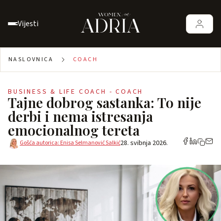
Vijesti
NASLOVNICA
COACH
BUSINESS & LIFE COACH - COACH
Tajne dobrog sastanka: To nije
derbi i nema istresanja
emocionalnog tereta
28. svibnja 2026.
Gošća autorica: Enisa Selmanović Salkić