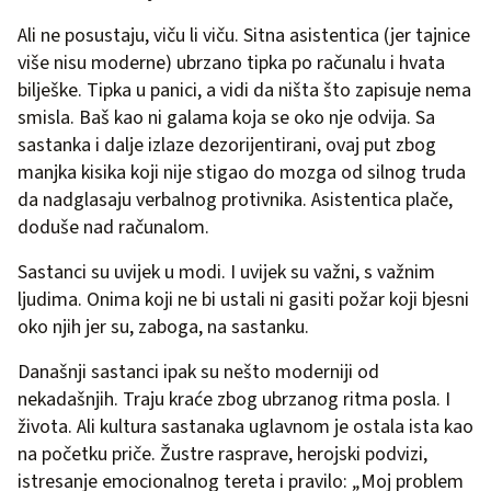
Ali ne posustaju, viču li viču. Sitna asistentica (jer tajnice
više nisu moderne) ubrzano tipka po računalu i hvata
bilješke. Tipka u panici, a vidi da ništa što zapisuje nema
smisla. Baš kao ni galama koja se oko nje odvija. Sa
sastanka i dalje izlaze dezorijentirani, ovaj put zbog
manjka kisika koji nije stigao do mozga od silnog truda
da nadglasaju verbalnog protivnika. Asistentica plače,
doduše nad računalom.
Sastanci su uvijek u modi. I uvijek su važni, s važnim
ljudima. Onima koji ne bi ustali ni gasiti požar koji bjesni
oko njih jer su, zaboga, na sastanku.
Današnji sastanci ipak su nešto moderniji od
nekadašnjih. Traju kraće zbog ubrzanog ritma posla. I
života. Ali kultura sastanaka uglavnom je ostala ista kao
na početku priče. Žustre rasprave, herojski podvizi,
istresanje emocionalnog tereta i pravilo: „Moj problem