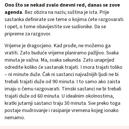
Ono što se nekad zvalo dnevni red, danas se zove
agenda
. Bez obzira na naziv, suština je ista. Prije
sastanka definirate sve teme o kojima ćete razgovarati.
I opet, o tome obavijestite sve sudionike. Da se
pripreme za razgovor.
Vrijeme je dragocjeno. Kad prođe, ne možemo ga
vratiti. Zato buduće vrijeme planiramo pažljivo. Svaka
minuta je važna. Ma, svaka sekunda. Zato unaprijed
odredite koliko će sastanak trajati. I mora trajati toliko
– ni minute duže. Čak ni sastanci najvažnijih ljudi ne bi
trebali trajati duže od 90 minuta. I to samo ako zaista
imaju o čemu razgovarati. Timski sastanci ne bi trebali
trajati duže od 60 minuta. U idealnim okolnostima,
kratki jutarnji sastanci traju 30 minuta. Sve preko toga
postaje mudrovanje i rasipanje vremena kojeg ionako
nemamo.