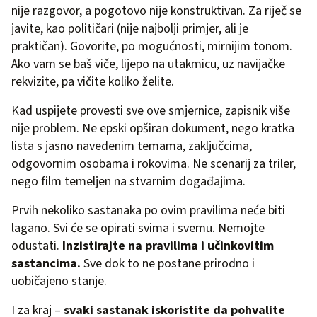
nije razgovor, a pogotovo nije konstruktivan. Za riječ se
javite, kao političari (nije najbolji primjer, ali je
praktičan). Govorite, po mogućnosti, mirnijim tonom.
Ako vam se baš viče, lijepo na utakmicu, uz navijačke
rekvizite, pa vičite koliko želite.
Kad uspijete provesti sve ove smjernice, zapisnik više
nije problem. Ne epski opširan dokument, nego kratka
lista s jasno navedenim temama, zaključcima,
odgovornim osobama i rokovima. Ne scenarij za triler,
nego film temeljen na stvarnim događajima.
Prvih nekoliko sastanaka po ovim pravilima neće biti
lagano. Svi će se opirati svima i svemu. Nemojte
odustati.
Inzistirajte na pravilima i učinkovitim
sastancima.
Sve dok to ne postane prirodno i
uobičajeno stanje.
I za kraj –
svaki sastanak iskoristite da pohvalite