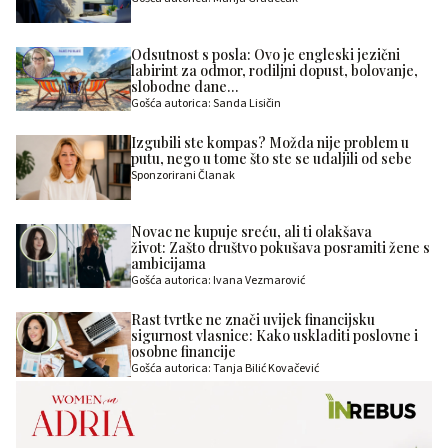
Odsutnost s posla: Ovo je engleski jezični
labirint za odmor, rodiljni dopust, bolovanje,
slobodne dane…
Gošća autorica: Sanda Lisičin
Izgubili ste kompas? Možda nije problem u
putu, nego u tome što ste se udaljili od sebe
Sponzorirani Članak
Novac ne kupuje sreću, ali ti olakšava
život: Zašto društvo pokušava posramiti žene s
ambicijama
Gošća autorica: Ivana Vezmarović
Rast tvrtke ne znači uvijek financijsku
sigurnost vlasnice: Kako uskladiti poslovne i
osobne financije
Gošća autorica: Tanja Bilić Kovačević