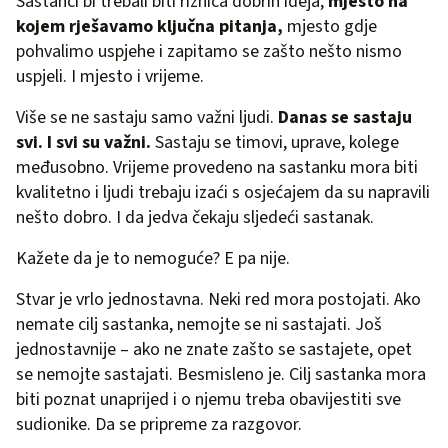
Sastanci bi trebali biti riznica dobrih ideja,
mjesto na
kojem rješavamo ključna pitanja,
mjesto gdje
pohvalimo uspjehe i zapitamo se zašto nešto nismo
uspjeli. I mjesto i vrijeme.
Više se ne sastaju samo važni ljudi.
Danas se sastaju
svi. I svi su važni.
Sastaju se timovi, uprave, kolege
međusobno. Vrijeme provedeno na sastanku mora biti
kvalitetno i ljudi trebaju izaći s osjećajem da su napravili
nešto dobro. I da jedva čekaju sljedeći sastanak.
Kažete da je to nemoguće? E pa nije.
Stvar je vrlo jednostavna. Neki red mora postojati. Ako
nemate cilj sastanka, nemojte se ni sastajati. Još
jednostavnije – ako ne znate zašto se sastajete, opet
se nemojte sastajati. Besmisleno je. Cilj sastanka mora
biti poznat unaprijed i o njemu treba obavijestiti sve
sudionike. Da se pripreme za razgovor.