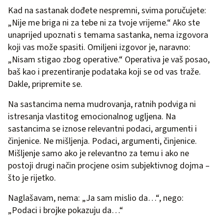
Kad na sastanak dođete nespremni, svima poručujete:
„Nije me briga ni za tebe ni za tvoje vrijeme.“ Ako ste
unaprijed upoznati s temama sastanka, nema izgovora
koji vas može spasiti. Omiljeni izgovor je, naravno:
„Nisam stigao zbog operative.“ Operativa je vaš posao,
baš kao i prezentiranje podataka koji se od vas traže.
Dakle, pripremite se.
Na sastancima nema mudrovanja, ratnih podviga ni
istresanja vlastitog emocionalnog ugljena. Na
sastancima se iznose relevantni podaci, argumenti i
činjenice. Ne mišljenja. Podaci, argumenti, činjenice.
Mišljenje samo ako je relevantno za temu i ako ne
postoji drugi način procjene osim subjektivnog dojma –
što je rijetko.
Naglašavam, nema: „Ja sam mislio da…“, nego:
„Podaci i brojke pokazuju da…“