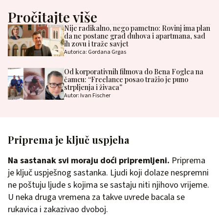
Pročitajte više
Nije radikalno, nego pametno: Rovinj ima plan
da ne postane grad duhova i apartmana, sad
ih zovu i traže savjet
Autorica: Gordana Grgas
Od korporativnih filmova do Bena Foglea na
čamcu: “Freelance posao tražio je puno
strpljenja i živaca”
Autor: Ivan Fischer
Priprema je ključ uspjeha
Na sastanak svi moraju doći pripremljeni.
Priprema
je ključ uspješnog sastanka. Ljudi koji dolaze nespremni
ne poštuju ljude s kojima se sastaju niti njihovo vrijeme.
U neka druga vremena za takve uvrede bacala se
rukavica i zakazivao dvoboj.