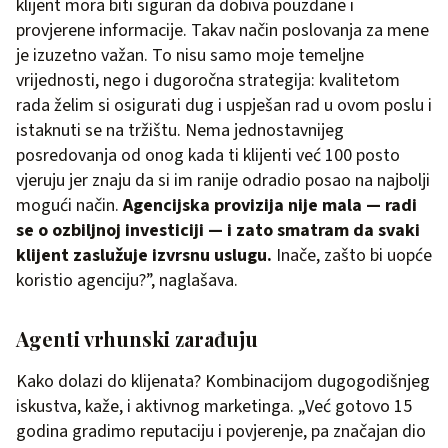
klijent mora biti siguran da dobiva pouzdane i
provjerene informacije. Takav način poslovanja za mene
je izuzetno važan. To nisu samo moje temeljne
vrijednosti, nego i dugoročna strategija: kvalitetom
rada želim si osigurati dug i uspješan rad u ovom poslu i
istaknuti se na tržištu. Nema jednostavnijeg
posredovanja od onog kada ti klijenti već 100 posto
vjeruju jer znaju da si im ranije odradio posao na najbolji
mogući način.
Agencijska provizija nije mala — radi
se o ozbiljnoj investiciji — i zato smatram da svaki
klijent zaslužuje izvrsnu uslugu.
Inače, zašto bi uopće
koristio agenciju?”, naglašava.
Agenti vrhunski zarađuju
Kako dolazi do klijenata? Kombinacijom dugogodišnjeg
iskustva, kaže, i aktivnog marketinga. „Već gotovo 15
godina gradimo reputaciju i povjerenje, pa značajan dio