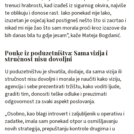
trenuci hrabrosti, kad izađeš iz sigurnog okvira, najviše
te oblikuju i donose rast. Iako ponekad nije lako,
izuzetan je osjećaj kad postigneš nešto što si zacrtao i
nikad mi nije žao što sam morala proći kroz izazove da
bih danas bila tu gdje jesam”, kaže Mateja Bogdanić.
Pouke iz poduzetništva: Sama vizija i
stručnost nisu dovoljni
U poduzetništvu je shvatila, dodaje, da sama vizija ili
stručnost nisu dovoljni i morala je naučiti kako viziju,
agenciju i sebe prezentirati tržištu, kako voditi ljude,
graditi tim, donositi teške odluke i preuzimati
odgovornost za svaki aspekt poslovanja.
„Osobno, kao blagi introvert i zaljubljenik u operativu i
zadatke, imala sam ponekad otpor u osmišljavanju
novih strategija, prepuštanju kontrole drugima i u