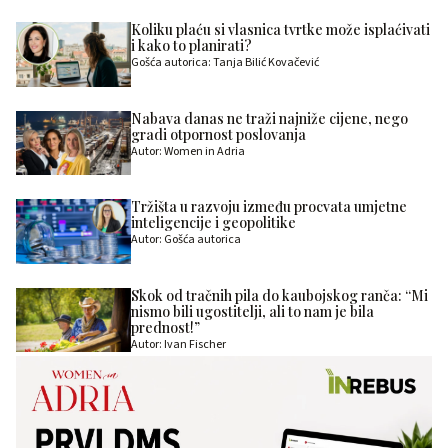
Koliku plaću si vlasnica tvrtke može isplaćivati
i kako to planirati?
Gošća autorica: Tanja Bilić Kovačević
Nabava danas ne traži najniže cijene, nego
gradi otpornost poslovanja
Autor: Women in Adria
Tržišta u razvoju između procvata umjetne
inteligencije i geopolitike
Autor: Gošća autorica
Skok od tračnih pila do kaubojskog ranča: “Mi
nismo bili ugostitelji, ali to nam je bila
prednost!”
Autor: Ivan Fischer