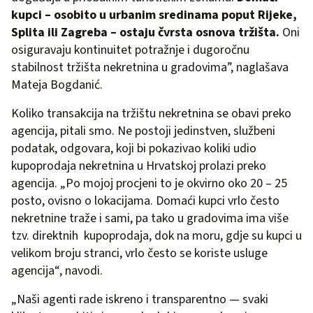
kupci – osobito u urbanim sredinama poput Rijeke,
Splita ili Zagreba – ostaju čvrsta osnova tržišta.
Oni
osiguravaju kontinuitet potražnje i dugoročnu
stabilnost tržišta nekretnina u gradovima”, naglašava
Mateja Bogdanić.
Koliko transakcija na tržištu nekretnina se obavi preko
agencija, pitali smo. Ne postoji jedinstven, službeni
podatak, odgovara, koji bi pokazivao koliki udio
kupoprodaja nekretnina u Hrvatskoj prolazi preko
agencija. „Po mojoj procjeni to je okvirno oko 20 – 25
posto, ovisno o lokacijama. Domaći kupci vrlo često
nekretnine traže i sami, pa tako u gradovima ima više
tzv. direktnih kupoprodaja, dok na moru, gdje su kupci u
velikom broju stranci, vrlo često se koriste usluge
agencija“, navodi.
„Naši agenti rade iskreno i transparentno — svaki