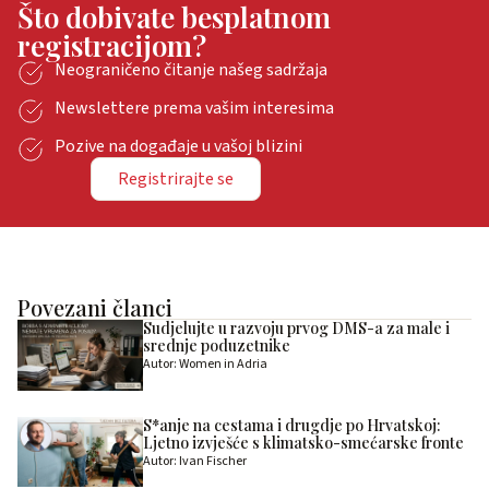
Što dobivate besplatnom
registracijom?
Neograničeno čitanje našeg sadržaja
Newslettere prema vašim interesima
Pozive na događaje u vašoj blizini
Registrirajte se
Povezani članci
Sudjelujte u razvoju prvog DMS-a za male i
srednje poduzetnike
Autor: Women in Adria
S*anje na cestama i drugdje po Hrvatskoj:
Ljetno izvješće s klimatsko-smećarske fronte
Autor: Ivan Fischer