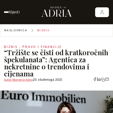
Vijesti
NASLOVNICA
BIZNIS
BIZNIS - PRAVO I FINANCIJE
“Tržište se čisti od kratkoročnih
špekulanata”: Agentica za
nekretnine o trendovima i
cijenama
20. studenoga 2025.
Autor: Women in Adria