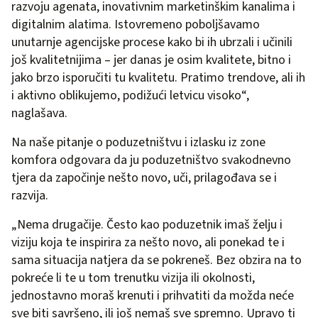
razvoju agenata, inovativnim marketinškim kanalima i
digitalnim alatima. Istovremeno poboljšavamo
unutarnje agencijske procese kako bi ih ubrzali i učinili
još kvalitetnijima – jer danas je osim kvalitete, bitno i
jako brzo isporučiti tu kvalitetu. Pratimo trendove, ali ih
i aktivno oblikujemo, podižući letvicu visoko“,
naglašava.
Na naše pitanje o poduzetništvu i izlasku iz zone
komfora odgovara da ju poduzetništvo svakodnevno
tjera da započinje nešto novo, uči, prilagođava se i
razvija.
„Nema drugačije. Često kao poduzetnik imaš želju i
viziju koja te inspirira za nešto novo, ali ponekad te i
sama situacija natjera da se pokreneš. Bez obzira na to
pokreće li te u tom trenutku vizija ili okolnosti,
jednostavno moraš krenuti i prihvatiti da možda neće
sve biti savršeno, ili još nemaš sve spremno. Upravo ti