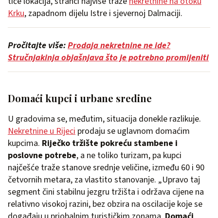
tiče lokacija, stranci najviše traže
nekretnine na otoku
Krku
, zapadnom dijelu Istre i sjevernoj Dalmaciji.
Pročitajte više:
Prodaja nekretnine ne ide?
Stručnjakinja objašnjava što je potrebno promijeniti
Domaći kupci i urbane sredine
U gradovima se, međutim, situacija donekle razlikuje.
Nekretnine u Rijeci
prodaju se uglavnom domaćim
kupcima.
Riječko tržište pokreću stambene i
poslovne potrebe
, a ne toliko turizam, pa kupci
najčešće traže stanove srednje veličine, između 60 i 90
četvornih metara, za vlastito stanovanje. „Upravo taj
segment čini stabilnu jezgru tržišta i održava cijene na
relativno visokoj razini, bez obzira na oscilacije koje se
događaju u priobalnim turističkim zonama.
Domaći