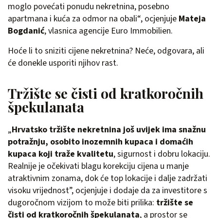
moglo povećati ponudu nekretnina, posebno
apartmana i kuća za odmor na obali“, ocjenjuje
Mateja
Bogdanić
, vlasnica agencije Euro Immobilien.
Hoće li to sniziti cijene nekretnina? Neće, odgovara, ali
će donekle usporiti njihov rast.
Tržište se čisti od kratkoročnih
špekulanata
„
Hrvatsko tržište nekretnina još uvijek ima snažnu
potražnju, osobito inozemnih kupaca i domaćih
kupaca koji traže kvalitetu
, sigurnost i dobru lokaciju.
Realnije je očekivati blagu korekciju cijena u manje
atraktivnim zonama, dok će top lokacije i dalje zadržati
visoku vrijednost”, ocjenjuje i dodaje da za investitore s
dugoročnom vizijom to može biti prilika:
tržište se
čisti od kratkoročnih špekulanata
, a prostor se