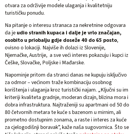
otvara za održivije modele ulaganja i kvalitetniju
turističku ponudu.
Na pitanje o interesu stranaca za nekretnine odgovara
da je
udio stranih kupaca i dalje je vrlo značajan,
osobito u priobalju gdje doseže 40 do 65 posto
,
ovisno o lokaciji. Najviše ih dolazi iz Slovenije,
Njemačke, Austrije, a sve veći interes pokazuju i kupci iz
Češke, Slovačke, Poljske i Mađarske.
Napominje pritom da stranci danas ne kupuju isključivo
za odmor – većinom traže kombinaciju osobnog
korištenja i ulaganja kroz turistički najam. „Ključni su im
kriteriji kvaliteta gradnje, moderan dizajn, blizina mora i
dobra infrastruktura. Najtraženiji su apartmani od 50 do
80 četvornih metara te kuće s bazenom u mirnim, ali
prometno dostupnim zonama, a raste i interes za kuće
za cjelogodišnji boravak”, kaže naša sugovornica. Što se