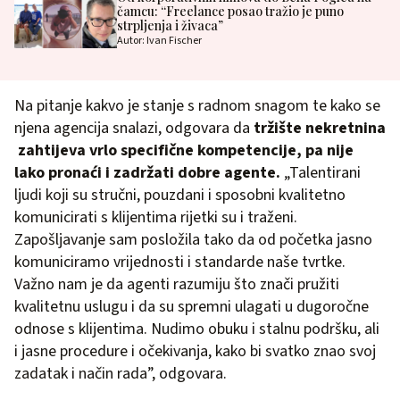
čamcu: “Freelance posao tražio je puno
strpljenja i živaca”
Autor: Ivan Fischer
Na pitanje kakvo je stanje s radnom snagom te kako se
njena agencija snalazi, odgovara da
tržište nekretnina
zahtijeva vrlo specifične kompetencije, pa nije
lako pronaći i zadržati dobre agente.
„Talentirani
ljudi koji su stručni, pouzdani i sposobni kvalitetno
komunicirati s klijentima rijetki su i traženi.
Zapošljavanje sam posložila tako da od početka jasno
komuniciramo vrijednosti i standarde naše tvrtke.
Važno nam je da agenti razumiju što znači pružiti
kvalitetnu uslugu i da su spremni ulagati u dugoročne
odnose s klijentima. Nudimo obuku i stalnu podršku, ali
i jasne procedure i očekivanja, kako bi svatko znao svoj
zadatak i način rada”, odgovara.