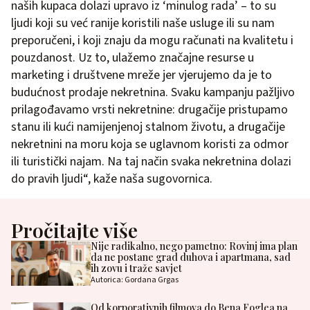
naših kupaca dolazi upravo iz ‘minulog rada’ – to su
ljudi koji su već ranije koristili naše usluge ili su nam
preporučeni, i koji znaju da mogu računati na kvalitetu i
pouzdanost. Uz to, ulažemo značajne resurse u
marketing i društvene mreže jer vjerujemo da je to
budućnost prodaje nekretnina. Svaku kampanju pažljivo
prilagođavamo vrsti nekretnine: drugačije pristupamo
stanu ili kući namijenjenoj stalnom životu, a drugačije
nekretnini na moru koja se uglavnom koristi za odmor
ili turistički najam. Na taj način svaka nekretnina dolazi
do pravih ljudi“, kaže naša sugovornica.
Pročitajte više
Nije radikalno, nego pametno: Rovinj ima plan
da ne postane grad duhova i apartmana, sad
ih zovu i traže savjet
Autorica: Gordana Grgas
Od korporativnih filmova do Bena Foglea na