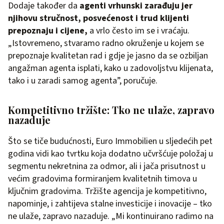
Dodaje također da
agenti vrhunski zarađuju jer
njihovu stručnost, posvećenost i trud klijenti
prepoznaju i cijene,
a vrlo često im se i vraćaju.
„Istovremeno, stvaramo radno okruženje u kojem se
prepoznaje kvalitetan rad i gdje je jasno da se ozbiljan
angažman agenta isplati, kako u zadovoljstvu klijenata,
tako i u zaradi samog agenta”, poručuje.
Kompetitivno tržište: Tko ne ulaže, zapravo
nazaduje
Što se tiče budućnosti, Euro Immobilien u sljedećih pet
godina vidi kao tvrtku koja dodatno učvršćuje položaj u
segmentu nekretnina za odmor, ali i jača prisutnost u
većim gradovima formiranjem kvalitetnih timova u
ključnim gradovima. Tržište agencija je kompetitivno,
napominje, i zahtijeva stalne investicije i inovacije – tko
ne ulaže, zapravo nazaduje. „Mi kontinuirano radimo na