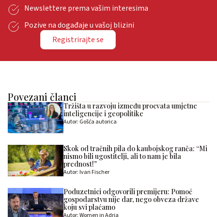
Newslettere prema vašim interesima
Pozive na događaje u vašoj blizini
Registrirajte se
Povezani članci
Tržišta u razvoju između procvata umjetne
inteligencije i geopolitike
Autor: Gošća autorica
Skok od tračnih pila do kaubojskog ranča: “Mi
nismo bili ugostitelji, ali to nam je bila
prednost!”
Autor: Ivan Fischer
Poduzetnici odgovorili premijeru: Pomoć
gospodarstvu nije dar, nego obveza države
koju svi plaćamo
Autor: Women in Adria