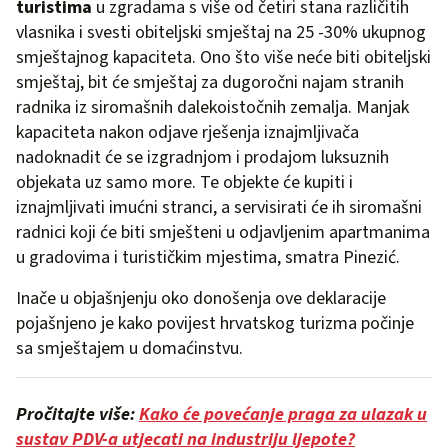
turistima
u zgradama s više od četiri stana različitih
vlasnika i svesti obiteljski smještaj na 25 -30% ukupnog
smještajnog kapaciteta. Ono što više neće biti obiteljski
smještaj, bit će smještaj za dugoročni najam stranih
radnika iz siromašnih dalekoistočnih zemalja. Manjak
kapaciteta nakon odjave rješenja iznajmljivača
nadoknadit će se izgradnjom i prodajom luksuznih
objekata uz samo more. Te objekte će kupiti i
iznajmljivati imućni stranci, a servisirati će ih siromašni
radnici koji će biti smješteni u odjavljenim apartmanima
u gradovima i turističkim mjestima, smatra Pinezić.
Inače u objašnjenju oko donošenja ove deklaracije
pojašnjeno je kako povijest hrvatskog turizma počinje
sa smještajem u domaćinstvu.
Pročitajte više:
Kako će povećanje praga za ulazak u
sustav PDV-a utjecati na industriju ljepote?