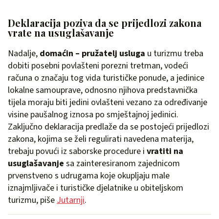
Deklaracija poziva da se prijedlozi zakona
vrate na usuglašavanje
Nadalje,
domaćin – pružatelj usluga
u turizmu treba
dobiti posebni povlašteni porezni tretman, vodeći
računa o značaju tog vida turističke ponude, a jedinice
lokalne samouprave, odnosno njihova predstavnička
tijela moraju biti jedini ovlašteni vezano za određivanje
visine paušalnog iznosa po smještajnoj jedinici.
Zaključno deklaracija predlaže da se postojeći prijedlozi
zakona, kojima se želi regulirati navedena materija,
trebaju povući iz saborske procedure i
vratiti na
usuglašavanje
sa zainteresiranom zajednicom
prvenstveno s udrugama koje okupljaju male
iznajmljivače i turističke djelatnike u obiteljskom
turizmu, piše
J
utarnji
.