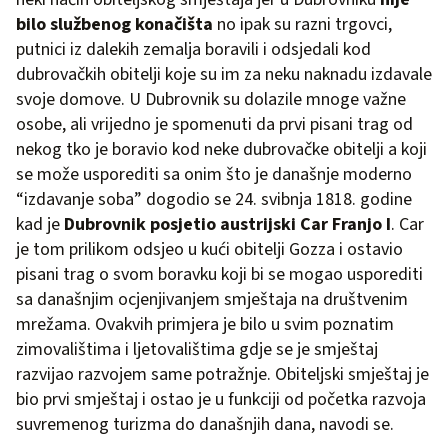
bilo službenog konačišta
no ipak su razni trgovci,
putnici iz dalekih zemalja boravili i odsjedali kod
dubrovačkih obitelji koje su im za neku naknadu izdavale
svoje domove. U Dubrovnik su dolazile mnoge važne
osobe, ali vrijedno je spomenuti da prvi pisani trag od
nekog tko je boravio kod neke dubrovačke obitelji a koji
se može usporediti sa onim što je današnje moderno
“izdavanje soba” dogodio se 24. svibnja 1818. godine
kad je
Dubrovnik posjetio austrijski Car Franjo I
. Car
je tom prilikom odsjeo u kući obitelji Gozza i ostavio
pisani trag o svom boravku koji bi se mogao usporediti
sa današnjim ocjenjivanjem smještaja na društvenim
mrežama. Ovakvih primjera je bilo u svim poznatim
zimovalištima i ljetovalištima gdje se je smještaj
razvijao razvojem same potražnje. Obiteljski smještaj je
bio prvi smještaj i ostao je u funkciji od početka razvoja
suvremenog turizma do današnjih dana, navodi se.