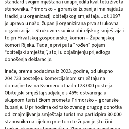
standard svojim mještana i unaprijedila kvalitetu života
stanovnika. Primorsko – goranska županija ima najdužu
tradiciju u organizaciji obiteljskog smještaja. Još 1997.
je upravo u našoj županiji organizirana prva strukovna
organizacija – Strukovna skupina obiteljskog smještaja i
to pri Hrvatskoj gospodarskoj komori – Županijskoj
komori Rijeka. Tada je prvi puta “rođen” pojam
“obiteljski smještaj”, stoji u objašnjenju prijedloga
donošenja deklaracije.
Inače, prema podacima iz 2023. godine, od ukupno
204.733 postelje u komercijalnom smještaju na
domaćinstva na Kvarneru otpada 123.000 postelja.
Obiteljski smještaj sudjeluje s 45% ostvarenja u
ukupnom turističkom prometu Primorsko – goranske
županije. U prihodima od tako zvanog drugog dohotka
od iznajmljivanja smještaja turistima participira 80.000
stanovnika na cijelom prostoru te županije što čini
trećinu ukupnog stanovništva. Zbog svega navedenog,