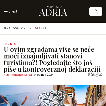
Vijesti
NASLOVNICA
BIZNIS
BIZNIS
U ovim zgradama više se neće
moći iznajmljivati stanovi
turistima?! Pogledajte što još
piše u kontroverznoj deklaraciji
6. prosinca 2024.
Autor: Women in Adria