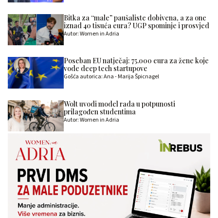
Bitka za “male” paušaliste dobivena, a za one
iznad 40 tisuća eura? UGP spominje i prosvjed
Autor: Women in Adria
Poseban EU natječaj: 75.000 eura za žene koje
vode deep tech startupove
Gošća autorica: Ana - Marija Špicnagel
Wolt uvodi model rada u potpunosti
prilagođen studentima
Autor: Women in Adria