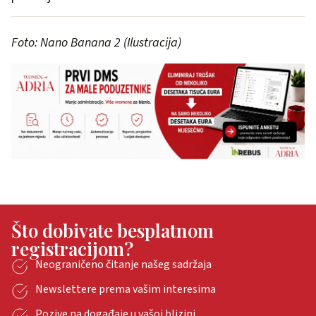
Foto: Nano Banana 2 (Ilustracija)
Što dobivate besplatnom
registracijom?
Neograničeno čitanje našeg sadržaja
Newslettere prema vašim interesima
Pozive na događaje u vašoj blizini