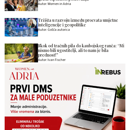
Autor: Women in Adria
Tržišta u razvoju između procvata umjetne
inteligencije i geopolitike
Autor: Gošća autorica
Skok od tračnih pila do kaubojskog ranča: “Mi
nismo bili ugostitelji, ali to nam je bila
prednost!”
Autor: Ivan Fischer