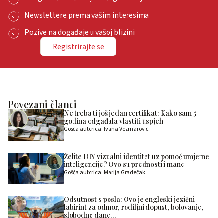
Newslettere prema vašim interesima
Pozive na događaje u vašoj blizini
Registrirajte se
Povezani članci
Ne treba ti još jedan certifikat: Kako sam 5
godina odgađala vlastiti uspjeh
Gošća autorica: Ivana Vezmarović
Želite DIY vizualni identitet uz pomoć umjetne
inteligencije? Ovo su prednosti i mane
Gošća autorica: Marija Gradečak
Odsutnost s posla: Ovo je engleski jezični
labirint za odmor, rodiljni dopust, bolovanje,
slobodne dane…