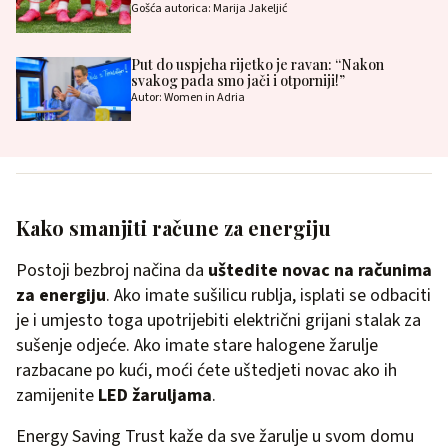
Gošća autorica: Marija Jakeljić
Put do uspjeha rijetko je ravan: “Nakon
svakog pada smo jači i otporniji!”
Autor: Women in Adria
Kako smanjiti račune za energiju
Postoji bezbroj načina da
uštedite novac na računima
za energiju
. Ako imate sušilicu rublja, isplati se odbaciti
je i umjesto toga upotrijebiti električni grijani stalak za
sušenje odjeće. Ako imate stare halogene žarulje
razbacane po kući, moći ćete uštedjeti novac ako ih
zamijenite
LED žaruljama
.
Energy Saving Trust kaže da sve žarulje u svom domu