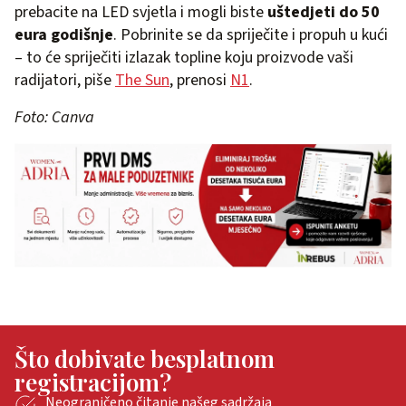
prebacite na LED svjetla i mogli biste
uštedjeti do 50
eura godišnje
. Pobrinite se da spriječite i propuh u kući
– to će spriječiti izlazak topline koju proizvode vaši
radijatori, piše
The Sun
, prenosi
N1
.
Foto: Canva
Što dobivate besplatnom
registracijom?
Neograničeno čitanje našeg sadržaja