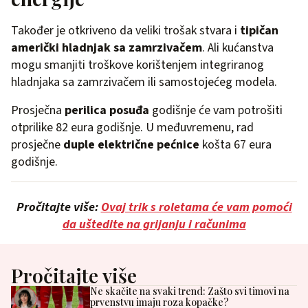
Također je otkriveno da veliki trošak stvara i
tipičan
američki hladnjak sa zamrzivačem
. Ali kućanstva
mogu smanjiti troškove korištenjem integriranog
hladnjaka sa zamrzivačem ili samostojećeg modela.
Prosječna
perilica posuđa
godišnje će vam potrošiti
otprilike 82 eura godišnje. U međuvremenu, rad
prosječne
duple električne pećnice
košta 67 eura
godišnje.
Pročitajte više:
Ovaj trik s roletama će vam pomoći
da uštedite na grijanju i računima
Pročitajte više
Ne skačite na svaki trend: Zašto svi timovi na
prvenstvu imaju roza kopačke?