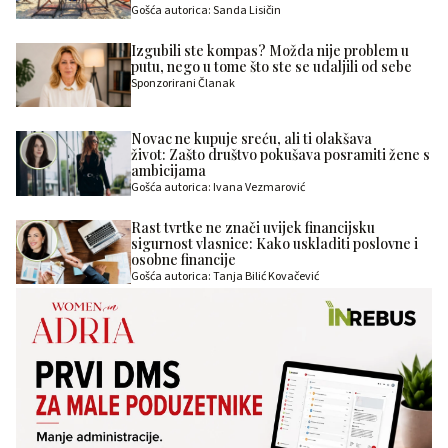
Gošća autorica: Sanda Lisičin
Izgubili ste kompas? Možda nije problem u
putu, nego u tome što ste se udaljili od sebe
Sponzorirani Članak
Novac ne kupuje sreću, ali ti olakšava
život: Zašto društvo pokušava posramiti žene s
ambicijama
Gošća autorica: Ivana Vezmarović
Rast tvrtke ne znači uvijek financijsku
sigurnost vlasnice: Kako uskladiti poslovne i
osobne financije
Gošća autorica: Tanja Bilić Kovačević