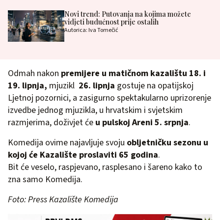
Novi trend: Putovanja na kojima možete
vidjeti budućnost prije ostalih
Autorica: Iva Tomečić
Odmah nakon
premijere u matičnom kazalištu
18. i
19. lipnja,
mjuzikl
26. lipnja
gostuje na opatijskoj
Ljetnoj pozornici, a zasigurno spektakularno uprizorenje
izvedbe jednog mjuzikla, u hrvatskim i svjetskim
razmjerima, doživjet će
u pulskoj Areni 5. srpnja
.
Komedija ovime najavljuje svoju
obljetničku sezonu u
kojoj će Kazalište proslaviti 65 godina
.
Bit će veselo, raspjevano, rasplesano i šareno kako to
zna samo Komedija.
Foto: Press Kazalište Komedija