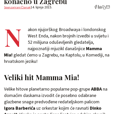
konačno u Zagrebu
14. lipnja 2015.
Sponzorirani Članak
N
akon njujorškog Broadwaya i londonskog
West Enda, nakon brojnih izvedbi u svijetu i
52 milijuna oduševljenih gledatelja,
najpoznatiji mjuzikl današnjice
Mamma
Mia!
gledat ćemo u Zagrebu, na Kaptolu, u Komediji, na
hrvatskom jeziku!
Veliki hit Mamma Mia!
Velike hitove planetarno popularne pop-grupe
ABBA
na
domaćim daskama izvodit će posebno odabrane
glazbene snage predvođene redateljskom palicom
Igora Barberića
uz orkestar kojim će ravnati
Dinko