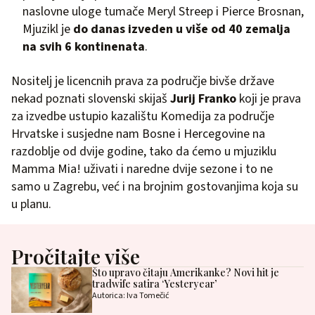
naslovne uloge tumače Meryl Streep i Pierce Brosnan,
Mjuzikl je
do danas izveden u više od 40 zemalja
na svih 6 kontinenata
.
Nositelj je licencnih prava za područje bivše države
nekad poznati slovenski skijaš
Jurij Franko
koji je prava
za izvedbe ustupio kazalištu Komedija za područje
Hrvatske i susjedne nam Bosne i Hercegovine na
razdoblje od dvije godine, tako da ćemo u mjuziklu
Mamma Mia! uživati i naredne dvije sezone i to ne
samo u Zagrebu, već i na brojnim gostovanjima koja su
u planu.
Pročitajte više
Što upravo čitaju Amerikanke? Novi hit je
tradwife satira ‘Yesteryear’
Autorica: Iva Tomečić