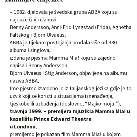
– 1982. djelovala je švedska grupa ABBA koju su
najduže činili članovi
Benny Andersson, Anni-Frid Lyngstad (Frida), Agnetha
Fältskog i Björn Ulvaeus,
ABBA je tijekom postojanja prodala više od 380
albuma i singlova,
izdana je pjesma Mamma Mia! koju su zajedno
napisali Benny Andersson,
Björn Ulvaeus i Stig Anderson, objavljena na albumu
naziva ABBA,
Ime pjesme izvedeno je iz talijanskog jezika gdje je to
uzvik koji se koristi u situacijama iznenađenja,
tjeskobe ili uzbuđenja (doslovno, “Majko moja!”),
travnja 1999. – premijera mjuzikla Mamma Mia! u
kazalištu Prince Edward Theatre
u Londonu
,
premijerno je prikazan film Mamma Mia! u kojem