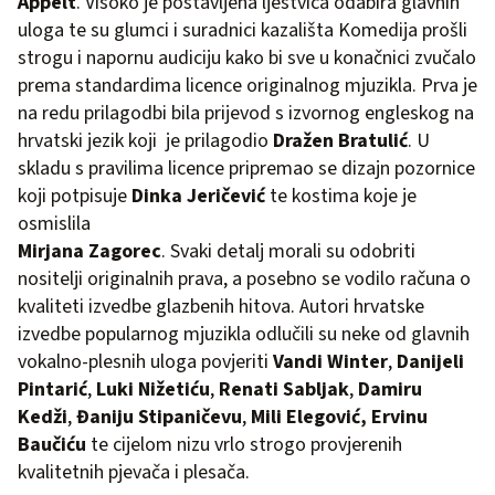
Appelt
. Visoko je postavljena ljestvica odabira glavnih
uloga te su glumci i suradnici kazališta Komedija prošli
strogu i napornu audiciju kako bi sve u konačnici zvučalo
prema standardima licence originalnog mjuzikla. Prva je
na redu prilagodbi bila prijevod s izvornog engleskog na
hrvatski jezik koji je prilagodio
Dražen Bratulić
. U
skladu s pravilima licence pripremao se dizajn pozornice
koji potpisuje
Dinka Jeričević
te kostima koje je
osmislila
Mirjana Zagorec
. Svaki detalj morali su odobriti
nositelji originalnih prava, a posebno se vodilo računa o
kvaliteti izvedbe glazbenih hitova. Autori hrvatske
izvedbe popularnog mjuzikla odlučili su neke od glavnih
vokalno-plesnih uloga povjeriti
Vandi Winter
,
Danijeli
Pintarić
,
Luki Nižetiću
,
Renati Sabljak
,
Damiru
Kedži
,
Đaniju Stipaničevu
,
Mili Elegović, Ervinu
Baučiću
te cijelom nizu vrlo strogo provjerenih
kvalitetnih pjevača i plesača.