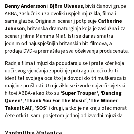
Benny Andersson
i
Björn Ulvaeus
, bivši članovi grupe
ABBA, zaslužni su za ovoliki uspjeh mjuzikla, filma i
same glazbe. Originalni scenarij potpisuje
Catherine
Johnson
, britanska dramaturginja koja je zaslužna i za
scenarij filma Mamma Mia!. Isti se danas smatra
jednim od najuspješnijih britanskih hit-filmova, a
prodaja DVD-a premašila je sva očekivanja producenata.
Radnja filma i mjuzikla podudaraju se i prate kćer koja
uoči svog vjenčanja započinje potragu želeći otkriti
identitet svojega oca što je dovodi do tri muškaraca iz
majčine prošlosti. U mjuziklu se izvode najveći svjetski
hitovi ABBA-e kao što su
‘Super Trouper’
,
‘Dancing
Queen’
,
‘Thank You For The Music
‘, ‘
The Winner
Takes It All
‘, ‘
SOS
‘ i drugi, a tko je na kraju otac morat
ćete otkriti sami posjetom jednoj od izvedbi mjuzikla.
Zanimljive činjenice