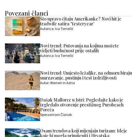
Povezani članci
Što upravo čitaju Amerikanke? Novi hit je
tradwife satira ‘Yesteryear’
Autorica: Iva Tomečić
Novi trend: Putovanja na kojima možete
vidjeti budućnost prije ostalih
Autorica: Iva Tomečić
Novi trend: Umjesto ležaljke, na odmoru biraju
smrzavanje, pustinju i test izdržljivosti
Autor: Women in Adria
Dašak Mallorce u Istri: Pogledajte kako je
izgledalo otvorenje prestižnog Purobeach
Poreča
Sponzorirani Članak
Osam trendova koji mijenjaju turizam: Ideje
koje bi mogla primijeniti i Hrvatska