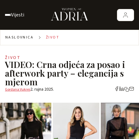
Vijesti
NASLOVNICA
ŽIVOT
ŽIVOT
VIDEO: Crna odjeća za posao i
afterwork party – elegancija s
mjerom
2. rujna 2025.
Gordana Vukres