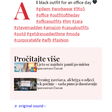
A
ll black outfit for an office day
#gdwm
#workwear
#9to5
#office
#outfitoftheday
#officeoutfits
#hm
#zara
#stevemadden
#amazon
#casualoutfits
#ootd
#getdressedwithme
#moda
#corporatelife
#wfh
#fashion
Pročitajte više
Ljeto se najduže pamti po mirisu
Sponzorirani Članak
Trening završava, ali briga o odjeći
tek počinje – sada puno jednostavnije
Sponzorirani Članak
♬ original sound – ‍