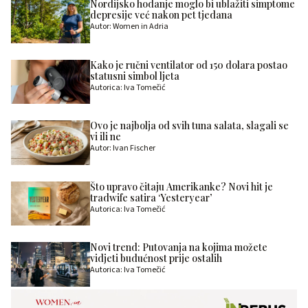
Nordijsko hodanje moglo bi ublažiti simptome
depresije već nakon pet tjedana
Autor: Women in Adria
Kako je ručni ventilator od 150 dolara postao
statusni simbol ljeta
Autorica: Iva Tomečić
Ovo je najbolja od svih tuna salata, slagali se
vi ili ne
Autor: Ivan Fischer
Što upravo čitaju Amerikanke? Novi hit je
tradwife satira ‘Yesteryear’
Autorica: Iva Tomečić
Novi trend: Putovanja na kojima možete
vidjeti budućnost prije ostalih
Autorica: Iva Tomečić