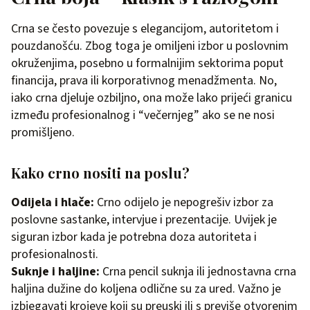
Crna se često povezuje s elegancijom, autoritetom i
pouzdanošću. Zbog toga je omiljeni izbor u poslovnim
okruženjima, posebno u formalnijim sektorima poput
financija, prava ili korporativnog menadžmenta. No,
iako crna djeluje ozbiljno, ona može lako prijeći granicu
između profesionalnog i “večernjeg” ako se ne nosi
promišljeno.
Kako crno nositi na poslu?
Odijela i hlače:
Crno odijelo je nepogrešiv izbor za
poslovne sastanke, intervjue i prezentacije. Uvijek je
siguran izbor kada je potrebna doza autoriteta i
profesionalnosti.
Suknje i haljine:
Crna pencil suknja ili jednostavna crna
haljina dužine do koljena odlične su za ured. Važno je
izbjegavati krojeve koji su preuski ili s previše otvorenim