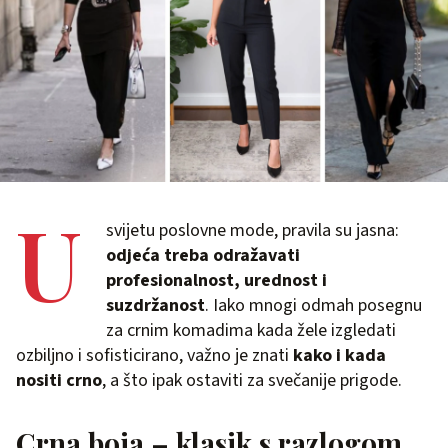
U
svijetu poslovne mode, pravila su jasna:
odjeća treba odražavati
profesionalnost, urednost i
suzdržanost
. Iako mnogi odmah posegnu
za crnim komadima kada žele izgledati
ozbiljno i sofisticirano, važno je znati
kako i kada
nositi crno
, a što ipak ostaviti za svečanije prigode.
Crna boja – klasik s razlogom