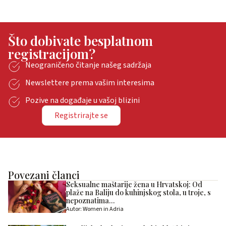
Što dobivate besplatnom
registracijom?
Neograničeno čitanje našeg sadržaja
Newslettere prema vašim interesima
Pozive na događaje u vašoj blizini
Registrirajte se
Povezani članci
Seksualne maštarije žena u Hrvatskoj: Od
plaže na Baliju do kuhinjskog stola, u troje, s
nepoznatima…
Autor: Women in Adria