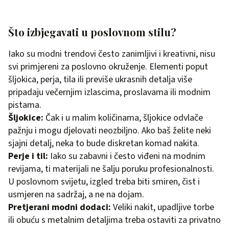
Što izbjegavati u poslovnom stilu?
Iako su modni trendovi često zanimljivi i kreativni, nisu
svi primjereni za poslovno okruženje. Elementi poput
šljokica, perja, tila ili previše ukrasnih detalja više
pripadaju večernjim izlascima, proslavama ili modnim
pistama.
Šljokice:
Čak i u malim količinama, šljokice odvlače
pažnju i mogu djelovati neozbiljno. Ako baš želite neki
sjajni detalj, neka to bude diskretan komad nakita.
Perje i til:
Iako su zabavni i često viđeni na modnim
revijama, ti materijali ne šalju poruku profesionalnosti.
U poslovnom svijetu, izgled treba biti smiren, čist i
usmjeren na sadržaj, a ne na dojam.
Pretjerani modni dodaci:
Veliki nakit, upadljive torbe
ili obuću s metalnim detaljima treba ostaviti za privatno