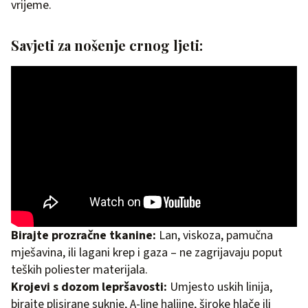
vrijeme.
Savjeti za nošenje crnog ljeti:
Birajte prozračne tkanine:
Lan, viskoza, pamučna
mješavina, ili lagani krep i gaza – ne zagrijavaju poput
teških poliester materijala.
Krojevi s dozom lepršavosti:
Umjesto uskih linija,
birajte plisirane suknje, A-line haljine, široke hlače ili