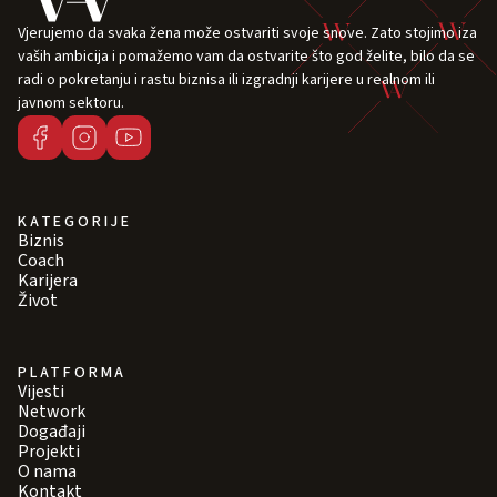
Vjerujemo da svaka žena može ostvariti svoje snove. Zato stojimo iza
vaših ambicija i pomažemo vam da ostvarite što god želite, bilo da se
radi o pokretanju i rastu biznisa ili izgradnji karijere u realnom ili
javnom sektoru.
KATEGORIJE
Biznis
Coach
Karijera
Život
PLATFORMA
Vijesti
Network
Događaji
Projekti
O nama
Kontakt