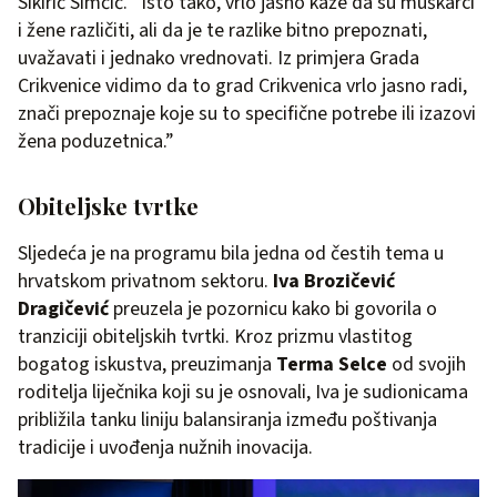
Sikirić Simčić. “Isto tako, vrlo jasno kaže da su muškarci
i žene različiti, ali da je te razlike bitno prepoznati,
uvažavati i jednako vrednovati. Iz primjera Grada
Crikvenice vidimo da to grad Crikvenica vrlo jasno radi,
znači prepoznaje koje su to specifične potrebe ili izazovi
žena poduzetnica.”
Obiteljske tvrtke
Sljedeća je na programu bila jedna od čestih tema u
hrvatskom privatnom sektoru.
Iva Brozičević
Dragičević
preuzela je pozornicu kako bi govorila o
tranziciji obiteljskih tvrtki. Kroz prizmu vlastitog
bogatog iskustva, preuzimanja
Terma Selce
od svojih
roditelja liječnika koji su je osnovali, Iva je sudionicama
približila tanku liniju balansiranja između poštivanja
tradicije i uvođenja nužnih inovacija.