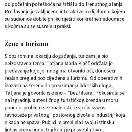
od početnih poteškoća na tržištu do trenutnog stanja.
Predavanje je zaključeno interaktivnim dijelom u kojem
su sudionice dobile priliku riješiti konkretne nedoumice
s kojima su se susrele u praksi.
Žene u turizmu
S obzirom na lokaciju događanja, turizam je bio
neizostavna tema. Tatjana Maria Plašč održala je
predavanje koje je mnogima otvorilo oči, donoseći
realan pregled pozicije žena u turizmu. Od operativnih
izazova na terenu do preuzimanja liderskih uloga,
Tatjana je govorila iskreno – “bez filtera”. Fokusirala se
na izgradnju autentičnog turističkog brenda u moru
ponude, problem sezonalnosti te vječni izazov
ravnoteže privatnog i poslovnog života u industriji koja
nikada ne spava. Publici je prenijela i svoju istinsku
ljubav prema industriji kojoj je posvetila život.