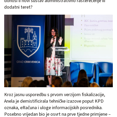
donosi li novi sustav administrativno rasterećenje ili
dodatni teret?
Kroz jasnu usporedbu s prvom verzijom fiskalizacije,
Anela je demistificirala tehničke izazove poput KPD
oznaka, eRačuna i uloge informacijskih posrednika.
Posebno vrijedan bio je osvrt na prve tjedne primjene –