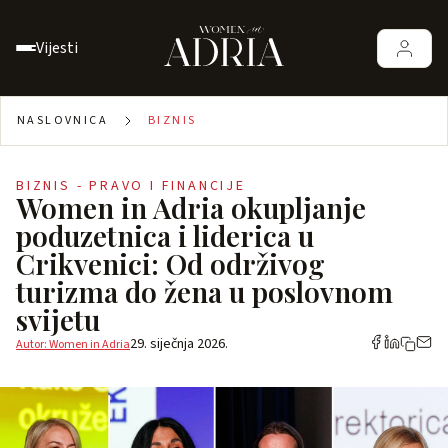
Vijesti
NASLOVNICA
BIZNIS
BIZNIS - PRAVO I FINANCIJE
Women in Adria okupljanje
poduzetnica i liderica u
Crikvenici: Od održivog
turizma do žena u poslovnom
svijetu
29. siječnja 2026.
Autor: Women in Adria