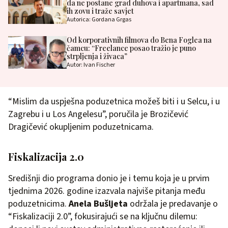
da ne postane grad duhova i apartmana, sad
ih zovu i traže savjet
Autorica: Gordana Grgas
Od korporativnih filmova do Bena Foglea na
čamcu: “Freelance posao tražio je puno
strpljenja i živaca”
Autor: Ivan Fischer
“Mislim da uspješna poduzetnica možeš biti i u Selcu, i u
Zagrebu i u Los Angelesu”, poručila je Brozičević
Dragičević okupljenim poduzetnicama.
Fiskalizacija 2.0
Središnji dio programa donio je i temu koja je u prvim
tjednima 2026. godine izazvala najviše pitanja među
poduzetnicima.
Anela Bušljeta
održala je predavanje o
“Fiskalizaciji 2.0”, fokusirajući se na ključnu dilemu: