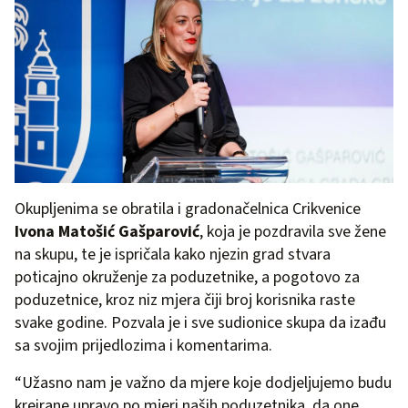
Okupljenima se obratila i gradonačelnica Crikvenice
Ivona Matošić Gašparović
, koja je pozdravila sve žene
na skupu, te je ispričala kako njezin grad stvara
poticajno okruženje za poduzetnike, a pogotovo za
poduzetnice, kroz niz mjera čiji broj korisnika raste
svake godine. Pozvala je i sve sudionice skupa da izađu
sa svojim prijedlozima i komentarima.
“Užasno nam je važno da mjere koje dodjeljujemo budu
kreirane upravo po mjeri naših poduzetnika, da one