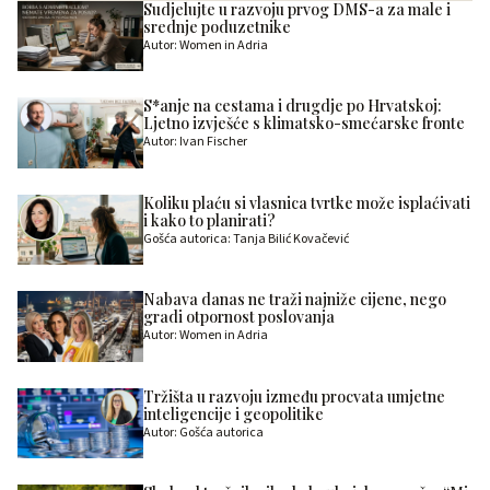
Sudjelujte u razvoju prvog DMS-a za male i
srednje poduzetnike
Autor: Women in Adria
S*anje na cestama i drugdje po Hrvatskoj:
Ljetno izvješće s klimatsko-smećarske fronte
Autor: Ivan Fischer
Koliku plaću si vlasnica tvrtke može isplaćivati
i kako to planirati?
Gošća autorica: Tanja Bilić Kovačević
Nabava danas ne traži najniže cijene, nego
gradi otpornost poslovanja
Autor: Women in Adria
Tržišta u razvoju između procvata umjetne
inteligencije i geopolitike
Autor: Gošća autorica