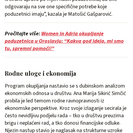
odgovaraju na sve one specifične potrebe koje
poduzetnici imaju”, kazala je Matošić Gašparović.
Pročitajte više:
Women in Adria okupljanje
poduzetnica u Oroslavju: “Kakva god ideja, mi smo
tu, spremni pomoći!”
Rodne uloge i ekonomija
Program okupljanja nastavio se s dubinskom analizom
ekonomskih odnosa u društvu. Ana Marija Sikirić Simčić
probila je led temom rodne ravnopravnosti iz
ekonomske perspektive. Kroz svoje izlaganje secirala je
često nevidljivu podjelu rada – tko u društvu preuzima
brigu i neplaćeni rad, a tko donosi financijske odluke.
Njezin nastup stavio je naglasak na strukturne uzroke