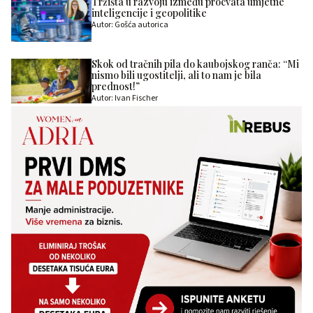
Tržišta u razvoju između procvata umjetne
inteligencije i geopolitike
Autor: Gošća autorica
Skok od tračnih pila do kaubojskog ranča: “Mi
nismo bili ugostitelji, ali to nam je bila
prednost!”
Autor: Ivan Fischer