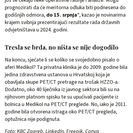
još se čekaju neke operativne radnje i analize. Mogu
prognozirati da će meritorna odluka biti podnesena do
godišnjih odmora,
do 15. srpnja
“, kazao je novinarima
krajem svibnja prezentirajući rezultate rada državnih
odvjetništava u 2024. godini.
Tresla se brda, no ništa se nije dogodilo
Na koncu, sjećate li se koliko se svojedobno pisalo o
aferi Medikol? Ta privatna klinika je do 2009. godine bila
jedina zdravstvena ustanova u Hrvatskoj koja je
obavljala skupe PET/CT pretrage na trošak HZZO-a.
Dodatno, oko 40 liječnika iz javnog sektora bili su na
njihovom platnom spisku te su upućivali pacijente iz
bolnica u Medikol na PET/CT preglede. No, iako je 2011.
godine bila otvorena istraga oko PET/CT pregleda,
optužnica nije podignuta.
Foto: KBC Zagreb, LinkedIn, Freepik, Canva