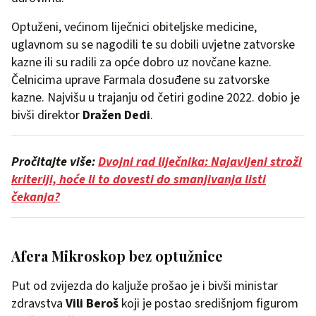
Optuženi, većinom liječnici obiteljske medicine,
uglavnom su se nagodili te su dobili uvjetne zatvorske
kazne ili su radili za opće dobro uz novčane kazne.
Čelnicima uprave Farmala dosuđene su zatvorske
kazne. Najvišu u trajanju od četiri godine 2022. dobio je
bivši direktor
Dražen Dedi
.
Pročitajte više:
Dvojni rad liječnika: Najavljeni stroži
kriteriji, hoće li to dovesti do smanjivanja listi
čekanja?
Afera Mikroskop bez optužnice
Put od zvijezda do kaljuže prošao je i bivši ministar
zdravstva
Vili Beroš
koji je postao središnjom figurom