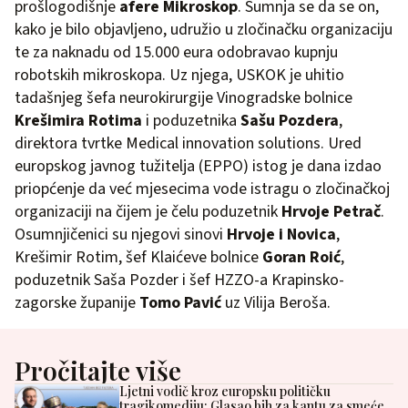
prošlogodišnje
afere Mikroskop
. Sumnja se da se on,
kako je bilo objavljeno, udružio u zločinačku organizaciju
te za naknadu od 15.000 eura odobravao kupnju
robotskih mikroskopa. Uz njega, USKOK je uhitio
tadašnjeg šefa neurokirurgije Vinogradske bolnice
Krešimira Rotima
i poduzetnika
Sašu Pozdera
,
direktora tvrtke Medical innovation solutions. Ured
europskog javnog tužitelja (EPPO) istog je dana izdao
priopćenje da već mjesecima vode istragu o zločinačkoj
organizaciji na čijem je čelu poduzetnik
Hrvoje Petrač
.
Osumnjičenici su njegovi sinovi
Hrvoje i Novica
,
Krešimir Rotim, šef Klaićeve bolnice
Goran Roić
,
poduzetnik Saša Pozder i šef HZZO-a Krapinsko-
zagorske županije
Tomo Pavić
uz Vilija Beroša.
Pročitajte više
Ljetni vodič kroz europsku političku
tragikomediju: Glasao bih za kantu za smeće,