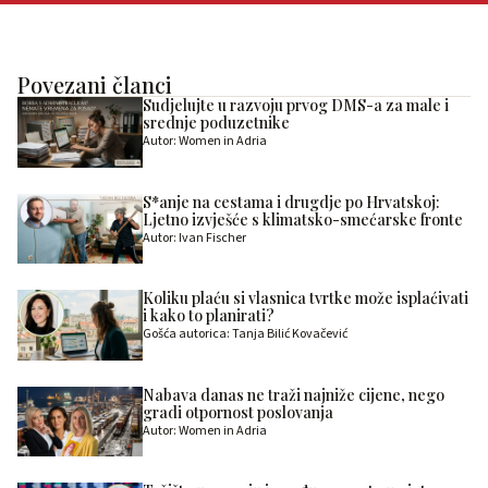
Povezani članci
Sudjelujte u razvoju prvog DMS-a za male i
srednje poduzetnike
Autor: Women in Adria
S*anje na cestama i drugdje po Hrvatskoj:
Ljetno izvješće s klimatsko-smećarske fronte
Autor: Ivan Fischer
Koliku plaću si vlasnica tvrtke može isplaćivati
i kako to planirati?
Gošća autorica: Tanja Bilić Kovačević
Nabava danas ne traži najniže cijene, nego
gradi otpornost poslovanja
Autor: Women in Adria