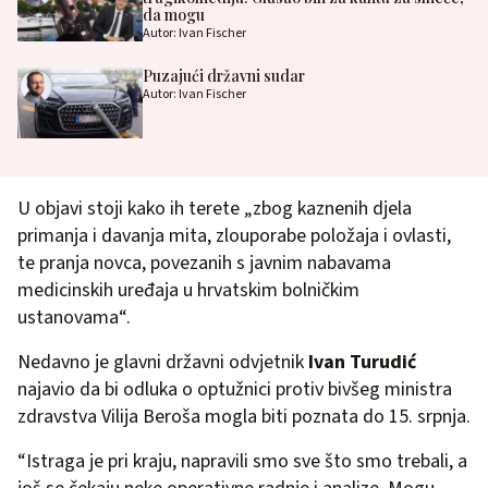
da mogu
Autor: Ivan Fischer
Puzajući državni sudar
Autor: Ivan Fischer
U objavi stoji kako ih terete „zbog kaznenih djela
primanja i davanja mita, zlouporabe položaja i ovlasti,
te pranja novca, povezanih s javnim nabavama
medicinskih uređaja u hrvatskim bolničkim
ustanovama“.
Nedavno je glavni državni odvjetnik
Ivan Turudić
najavio da bi odluka o optužnici protiv bivšeg ministra
zdravstva Vilija Beroša mogla biti poznata do 15. srpnja.
“Istraga je pri kraju, napravili smo sve što smo trebali, a