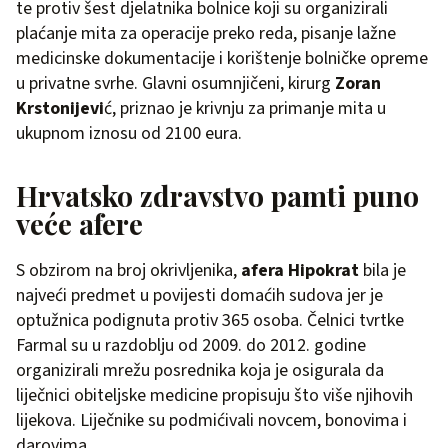
te protiv šest djelatnika bolnice koji su organizirali
plaćanje mita za operacije preko reda, pisanje lažne
medicinske dokumentacije i korištenje bolničke opreme
u privatne svrhe. Glavni osumnjičeni, kirurg
Zoran
Krstonijevi
ć, priznao je krivnju za primanje mita u
ukupnom iznosu od 2100 eura.
Hrvatsko zdravstvo pamti puno
veće afere
S obzirom na broj okrivljenika,
afera Hipokrat
bila je
najveći predmet u povijesti domaćih sudova jer je
optužnica podignuta protiv 365 osoba. Čelnici tvrtke
Farmal su u razdoblju od 2009. do 2012. godine
organizirali mrežu posrednika koja je osigurala da
liječnici obiteljske medicine propisuju što više njihovih
lijekova. Liječnike su podmićivali novcem, bonovima i
darovima.