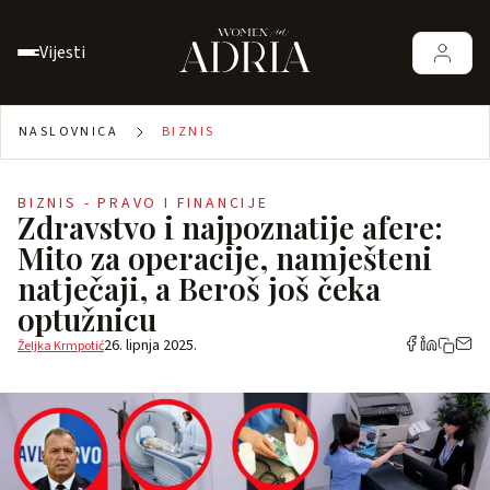
Vijesti
NASLOVNICA
BIZNIS
BIZNIS - PRAVO I FINANCIJE
Zdravstvo i najpoznatije afere:
Mito za operacije, namješteni
natječaji, a Beroš još čeka
optužnicu
26. lipnja 2025.
Željka Krmpotić