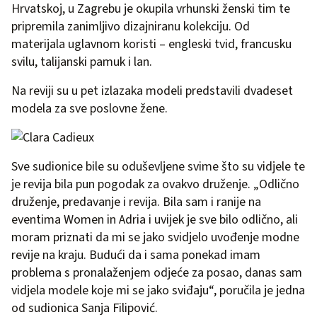
Hrvatskoj, u Zagrebu je okupila vrhunski ženski tim te
pripremila zanimljivo dizajniranu kolekciju. Od
materijala uglavnom koristi – engleski tvid, francusku
svilu, talijanski pamuk i lan.
Na reviji su u pet izlazaka modeli predstavili dvadeset
modela za sve poslovne žene.
Sve sudionice bile su oduševljene svime što su vidjele te
je revija bila pun pogodak za ovakvo druženje. „Odlično
druženje, predavanje i revija. Bila sam i ranije na
eventima Women in Adria i uvijek je sve bilo odlično, ali
moram priznati da mi se jako svidjelo uvođenje modne
revije na kraju. Budući da i sama ponekad imam
problema s pronalaženjem odjeće za posao, danas sam
vidjela modele koje mi se jako sviđaju“, poručila je jedna
od sudionica Sanja Filipović.