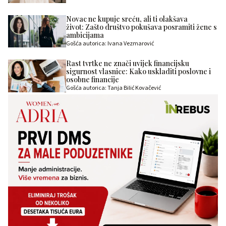
Novac ne kupuje sreću, ali ti olakšava
život: Zašto društvo pokušava posramiti žene s
ambicijama
Gošća autorica: Ivana Vezmarović
Rast tvrtke ne znači uvijek financijsku
sigurnost vlasnice: Kako uskladiti poslovne i
osobne financije
Gošća autorica: Tanja Bilić Kovačević