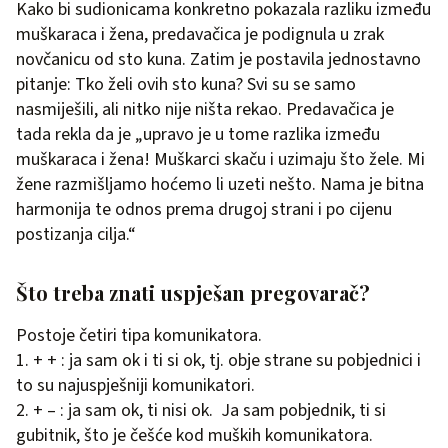
Kako bi sudionicama konkretno pokazala razliku između
muškaraca i žena, predavačica je podignula u zrak
novčanicu od sto kuna. Zatim je postavila jednostavno
pitanje: Tko želi ovih sto kuna? Svi su se samo
nasmiješili, ali nitko nije ništa rekao. Predavačica je
tada rekla da je „upravo je u tome razlika između
muškaraca i žena! Muškarci skaču i uzimaju što žele. Mi
žene razmišljamo hoćemo li uzeti nešto. Nama je bitna
harmonija te odnos prema drugoj strani i po cijenu
postizanja cilja.“
Što treba znati uspješan pregovarač?
Postoje četiri tipa komunikatora.
1. + + : ja sam ok i ti si ok, tj. obje strane su pobjednici i
to su najuspješniji komunikatori.
2. + – : ja sam ok, ti nisi ok. Ja sam pobjednik, ti si
gubitnik, što je češće kod muških komunikatora.