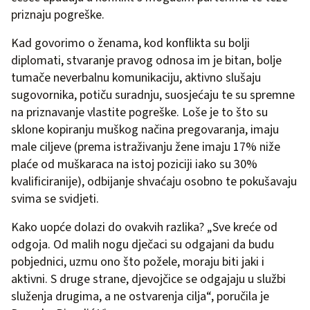
priznaju pogreške.
Kad govorimo o ženama, kod konflikta su bolji
diplomati, stvaranje pravog odnosa im je bitan, bolje
tumače neverbalnu komunikaciju, aktivno slušaju
sugovornika, potiču suradnju, suosjećaju te su spremne
na priznavanje vlastite pogreške. Loše je to što su
sklone kopiranju muškog načina pregovaranja, imaju
male ciljeve (prema istraživanju žene imaju 17% niže
plaće od muškaraca na istoj poziciji iako su 30%
kvalificiranije), odbijanje shvaćaju osobno te pokušavaju
svima se svidjeti.
Kako uopće dolazi do ovakvih razlika? „Sve kreće od
odgoja. Od malih nogu dječaci su odgajani da budu
pobjednici, uzmu ono što požele, moraju biti jaki i
aktivni. S druge strane, djevojčice se odgajaju u službi
služenja drugima, a ne ostvarenja cilja“, poručila je