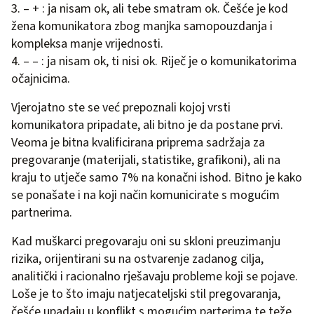
3. – + : ja nisam ok, ali tebe smatram ok. Češće je kod
žena komunikatora zbog manjka samopouzdanja i
kompleksa manje vrijednosti.
4. – – : ja nisam ok, ti nisi ok. Riječ je o komunikatorima
očajnicima.
Vjerojatno ste se već prepoznali kojoj vrsti
komunikatora pripadate, ali bitno je da postane prvi.
Veoma je bitna kvalificirana priprema sadržaja za
pregovaranje (materijali, statistike, grafikoni), ali na
kraju to utječe samo 7% na konačni ishod. Bitno je kako
se ponašate i na koji način komunicirate s mogućim
partnerima.
Kad muškarci pregovaraju oni su skloni preuzimanju
rizika, orijentirani su na ostvarenje zadanog cilja,
analitički i racionalno rješavaju probleme koji se pojave.
Loše je to što imaju natjecateljski stil pregovaranja,
češće upadaju u konflikt s mogućim parterima te teže