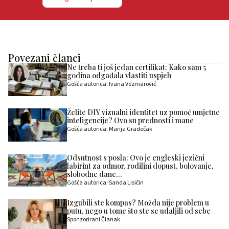
Povezani članci
Ne treba ti još jedan certifikat: Kako sam 5
godina odgađala vlastiti uspjeh
Gošća autorica: Ivana Vezmarović
Želite DIY vizualni identitet uz pomoć umjetne
inteligencije? Ovo su prednosti i mane
Gošća autorica: Marija Gradečak
Odsutnost s posla: Ovo je engleski jezični
labirint za odmor, rodiljni dopust, bolovanje,
slobodne dane…
Gošća autorica: Sanda Lisičin
Izgubili ste kompas? Možda nije problem u
putu, nego u tome što ste se udaljili od sebe
Sponzorirani Članak