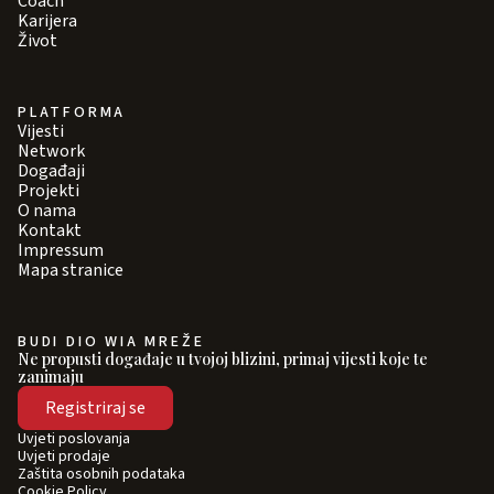
Coach
Karijera
Život
PLATFORMA
Vijesti
Network
Događaji
Projekti
O nama
Kontakt
Impressum
Mapa stranice
BUDI DIO WIA MREŽE
Ne propusti događaje u tvojoj blizini, primaj vijesti koje te
zanimaju
Registriraj se
Uvjeti poslovanja
Uvjeti prodaje
Zaštita osobnih podataka
Cookie Policy