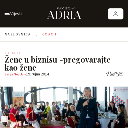
Vijesti
NASLOVNICA
COACH
COACH
Žene u biznisu -pregovarajte
kao žene
19. rujna 2014.
Sanja Novotny