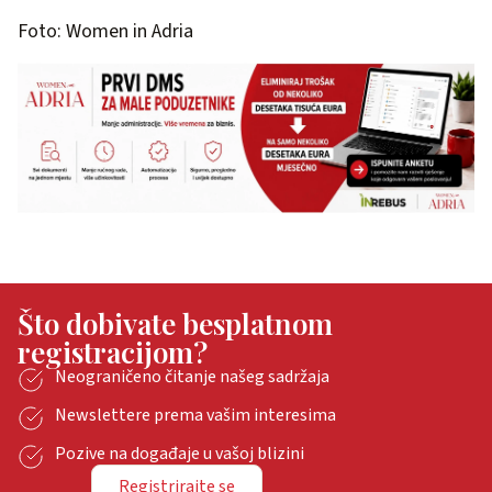
Foto: Women in Adria
Što dobivate besplatnom
registracijom?
Neograničeno čitanje našeg sadržaja
Newslettere prema vašim interesima
Pozive na događaje u vašoj blizini
Registrirajte se