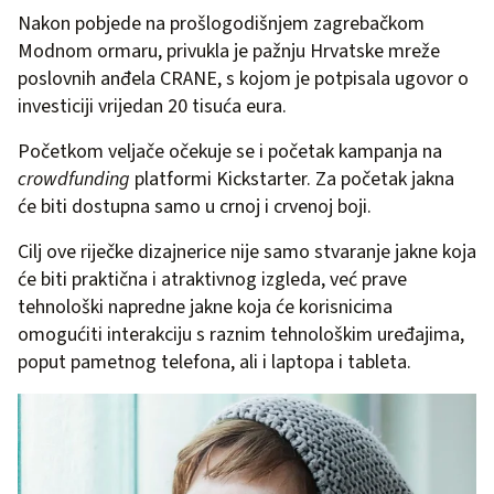
Nakon pobjede na prošlogodišnjem zagrebačkom
Modnom ormaru, privukla je pažnju Hrvatske mreže
poslovnih anđela CRANE, s kojom je potpisala ugovor o
investiciji vrijedan 20 tisuća eura.
Početkom veljače očekuje se i početak kampanja na
crowdfunding
platformi Kickstarter. Za početak jakna
će biti dostupna samo u crnoj i crvenoj boji.
Cilj ove riječke dizajnerice nije samo stvaranje jakne koja
će biti praktična i atraktivnog izgleda, već prave
tehnološki napredne jakne koja će korisnicima
omogućiti interakciju s raznim tehnološkim uređajima,
poput pametnog telefona, ali i laptopa i tableta.