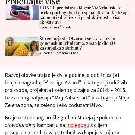
Pročitajte više
HONOR predstavio Magic V6: Vrhunski AI
preklopni flagship koji spaja ultra tanki dizajn,
iznimnu izdržljivost i produktivnost u više
ekosustava
Sponzorirani Članak
Što ćemo jesti: Otvaraju se vrata novim
genomskim tehnikama, zašto je dio EU
zastupnika zabrinut ?
Autorica: Gordana Grgas
Razvoj olovke trajao je dvije godine, a dobitnica je i
brojnih nagrada; “A’Design Award” u kategoriji održivih
proizvoda, projekata i zelenog dizajna za 2014. – 2015.
te Zabinog natječaja “Moj Zaba Start” u kategoriji Moja
Zelena zona, za zeleno i eko poduzetništvo.
Krajem studenog prošle godina Mateja je pokrenula
crowdfunding
kampanju na
Indiegogu
s ciljem
prikupljanja sredstava potrebnih za kupnju stroja za