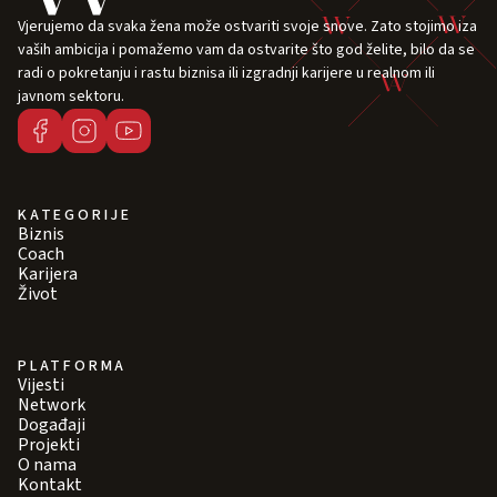
Vjerujemo da svaka žena može ostvariti svoje snove. Zato stojimo iza
vaših ambicija i pomažemo vam da ostvarite što god želite, bilo da se
radi o pokretanju i rastu biznisa ili izgradnji karijere u realnom ili
javnom sektoru.
KATEGORIJE
Biznis
Coach
Karijera
Život
PLATFORMA
Vijesti
Network
Događaji
Projekti
O nama
Kontakt