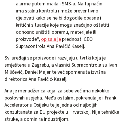
alarme putem maila i SMS-a. Na taj način
ima stalnu kontrolu i može preventivno
djelovati kako se ne bi dogodile opasne i
kritični situacije koje mogu značajno oštetiti
odnosno uništiti opremu, materijale ili
proizvode“,
opisala je
prednosti CEO
Supracontrola Ana Pavičić Kaselj.
Svi uređaji se proizvode i razvijaju u tvrtki koja je
smještena u Zagrebu, a vlasnici Supracontrola su Ivan
Miličević, Daniel Majer te već spomenuta izvršna
direktorica Ana Pavičić-Kaselj.
Ana je menadžerica koja iza sebe već ima nekoliko
poslovnih uspjeha. Među ostalim, pokrenula je i Frank
Accelerator u Osijeku te je jedna od najboljih
konzultanata za EU projekte u Hrvatskoj. Nije tehničke
struke, a dominira industrijom.