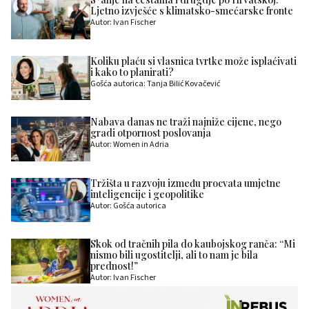
Ljetno izvješće s klimatsko-smećarske fronte
Autor: Ivan Fischer
Koliku plaću si vlasnica tvrtke može isplaćivati
i kako to planirati?
Gošća autorica: Tanja Bilić Kovačević
Nabava danas ne traži najniže cijene, nego
gradi otpornost poslovanja
Autor: Women in Adria
Tržišta u razvoju između procvata umjetne
inteligencije i geopolitike
Autor: Gošća autorica
Skok od tračnih pila do kaubojskog ranča: “Mi
nismo bili ugostitelji, ali to nam je bila
prednost!”
Autor: Ivan Fischer