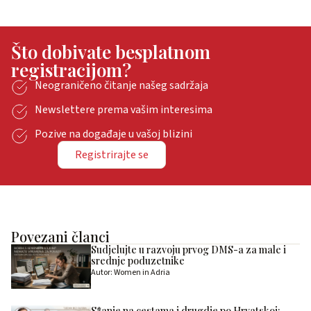
Što dobivate besplatnom
registracijom?
Neograničeno čitanje našeg sadržaja
Newslettere prema vašim interesima
Pozive na događaje u vašoj blizini
Registrirajte se
Povezani članci
Sudjelujte u razvoju prvog DMS-a za male i
srednje poduzetnike
Autor: Women in Adria
S*anje na cestama i drugdje po Hrvatskoj: