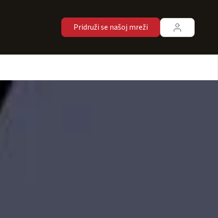
Pridruži se našoj mreži