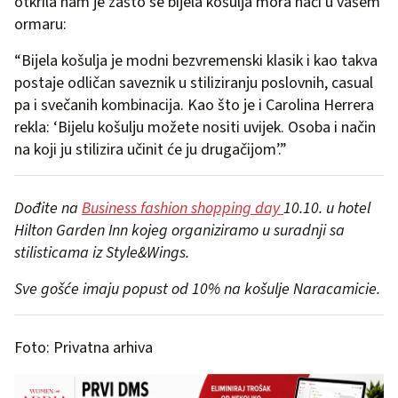
otkrila nam je zašto se bijela košulja mora naći u vašem
ormaru:
“Bijela košulja je modni bezvremenski klasik i kao takva
postaje odličan saveznik u stiliziranju poslovnih, casual
pa i svečanih kombinacija. Kao što je i Carolina Herrera
rekla: ‘Bijelu košulju možete nositi uvijek. Osoba i način
na koji ju stilizira učinit će ju drugačijom’.”
Dođite na
Business fashion shopping day
10.10. u hotel
Hilton Garden Inn kojeg organiziramo u suradnji sa
stilisticama iz Style&Wings.
Sve gošće imaju popust od 10% na košulje Naracamicie.
Foto: Privatna arhiva