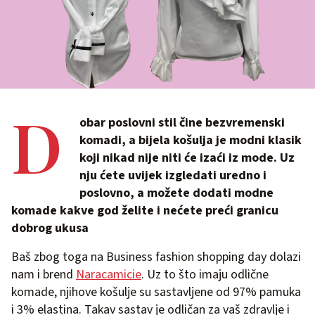
D
obar poslovni stil čine bezvremenski
komadi, a bijela košulja je modni klasik
koji nikad nije niti će izaći iz mode. Uz
nju ćete uvijek izgledati uredno i
poslovno, a možete dodati modne
komade kakve god želite i nećete preći granicu
dobrog ukusa
Baš zbog toga na Business fashion shopping day dolazi
nam i brend
Naracamicie
. Uz to što imaju odlične
komade, njihove košulje su sastavljene od 97% pamuka
i 3% elastina. Takav sastav je odličan za vaš zdravlje i