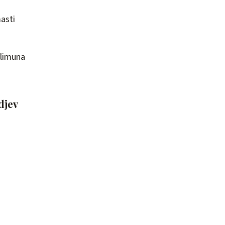
asti
 limuna
djev