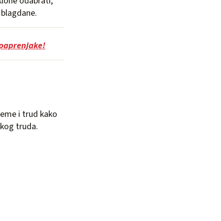
klone odabrati,
 blagdane.
 paprenjake!
jeme i trud kako
akog truda.