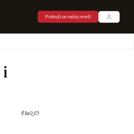
Pridruži se našoj mreži
 i