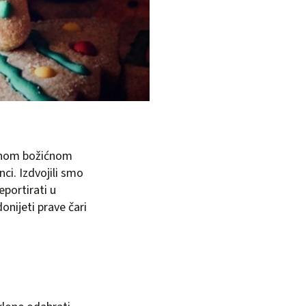
alnom božićnom
ci. Izdvojili smo
eportirati u
onijeti prave čari