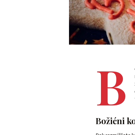
B
Božićni k