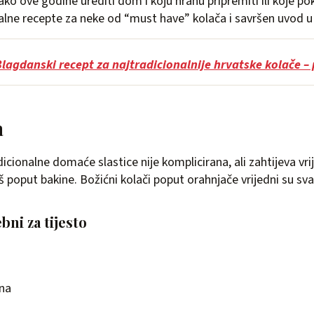
ako ove godine urediti dom i koju hranu pripremiti ili koje po
lne recepte za neke od “must have” kolača i savršen uvod u
lagdanski recept za najtradicionalnije hrvatske kolače –
a
icionalne domaće slastice nije komplicirana, ali zahtijeva vri
baš poput bakine. Božićni kolači poput orahnjače vrijedni su sv
bni za tijesto
na