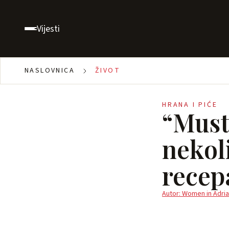
Vijesti
NASLOVNICA
ŽIVOT
HRANA I PIĆE
“Must 
nekol
recep
Autor: Women in Adria