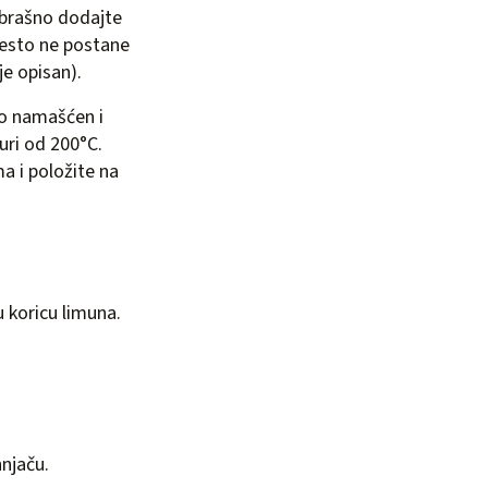
 brašno dodajte
ijesto ne postane
je opisan).
ro namašćen i
uri od 200°C.
a i položite na
u koricu limuna.
njaču.