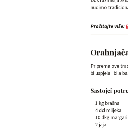
Dok razmišljate k
nudimo tradiciona
Pročitajte više:
B
Orahnjač
Priprema ove trad
bi uspjela i bila 
Sastojci potre
1 kg brašna
4 dcl mlijeka
10 dkg margari
2 jaja