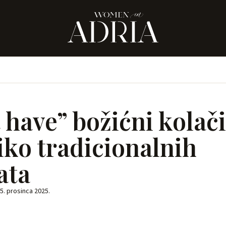
have” božićni kolači
iko tradicionalnih
ata
5. prosinca 2025.