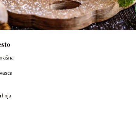
esto
brašna
kvasca
vrhnja