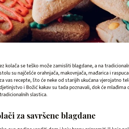
ez kolača se teško može zamisliti blagdane, a na tradicion
stolu su najčešće orahnjača, makovnjača, mađarica i raspucan
za vas recepte, što će neke od starijih ukućana vjerojatno tel
djetinjstvo i Božić kakav su tada poznavali, dok će mlađima d
tradicionalnih slastica.
olači za savršene blagdane