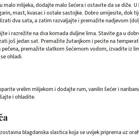
u malo mlijeka, dodajte malo šećera i ostavite da se diže. U
garin, mast, kvasac i ostale sastojke. Dobro umijesite, dok t
izati dva sata, a zatim razvaljajte i premažite nadjevom (dol
ijte i razrežite na dva komada duljine lima. Stavite ga u dob
zati još jedan sat. Premažite žutanjkom i pecite na temperat
 pečena, premažite slatkom šećernom vodom, izvadite iz lim
se ohladi.
parite vrelim mlijekom i dodajte rum, vanilin šećer i nariban
ajte i ohladite.
ča
zostavna blagdanska slastica koja se uvijek priprema uz orah