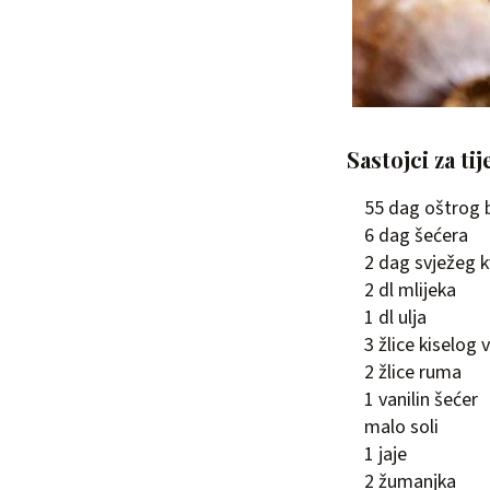
Sastojci za tij
55 dag oštrog 
6 dag šećera
2 dag svježeg 
2 dl mlijeka
1 dl ulja
3 žlice kiselog 
2 žlice ruma
1 vanilin šećer
malo soli
1 jaje
2 žumanjka