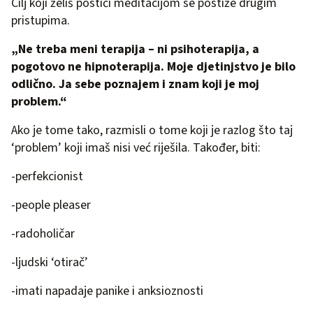
Cilj koji želiš postići meditacijom se postiže drugim
pristupima.
„Ne treba meni terapija – ni psihoterapija, a
pogotovo ne hipnoterapija. Moje djetinjstvo je bilo
odlično. Ja sebe poznajem i znam koji je moj
problem.“
Ako je tome tako, razmisli o tome koji je razlog što taj
‘problem’ koji imaš nisi već riješila. Također, biti:
-perfekcionist
-people pleaser
-radoholičar
-ljudski ‘otirač’
-imati napadaje panike i anksioznosti