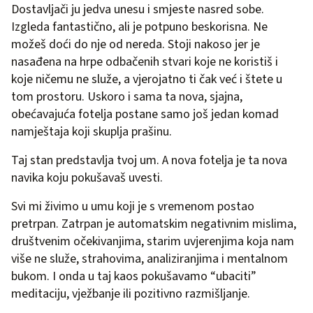
Dostavljači ju jedva unesu i smjeste nasred sobe.
Izgleda fantastično, ali je potpuno beskorisna. Ne
možeš doći do nje od nereda. Stoji nakoso jer je
nasađena na hrpe odbačenih stvari koje ne koristiš i
koje ničemu ne služe, a vjerojatno ti čak već i štete u
tom prostoru. Uskoro i sama ta nova, sjajna,
obećavajuća fotelja postane samo još jedan komad
namještaja koji skuplja prašinu.
Taj stan predstavlja tvoj um. A nova fotelja je ta nova
navika koju pokušavaš uvesti.
Svi mi živimo u umu koji je s vremenom postao
pretrpan. Zatrpan je automatskim negativnim mislima,
društvenim očekivanjima, starim uvjerenjima koja nam
više ne služe, strahovima, analiziranjima i mentalnom
bukom. I onda u taj kaos pokušavamo “ubaciti”
meditaciju, vježbanje ili pozitivno razmišljanje.