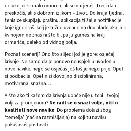
odluke jer si malo umorna, ali se natjeraš. Treći dan
preskočiš, ali s dobrom izlikom – život. Do kraja tjedna,
tenisice skupljaju prašinu, aplikacija ti šalje notifikacije
koje ignoriraš, kelj je tužno uvenuo na dnu hladnjaka, a s
kvinojom ne znaš ni što bi, pa ju gurneš na kraj
ormarića, daleko od vidnog polja.
Poznat scenarij? Ono što slijedi još je gore: osjećaj
krivnje. Ne samo da je ponovo neuspjeh u uvođenju
nove navike, nego se osjećaš još lošije nego prije. Opet
si podbacila. Opet nisi dovoljno disciplinirana,
motivirana, snažna…
A što ako ti kažem da krivnja uopće nije u tebi i tvojoj
volji za promjenom?
Ne radi se o snazi volje, niti o
kvaliteti nove navike
. Do problema dolazi zbog
‘temelja’ (načina razmišljanja) na koji tu naviku
pokušavaš postaviti.