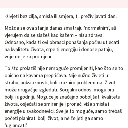
-živjeti bez cilja, smisla ili smjera, tj. preživljavati dan…
Možda se ova stanja danas smatraju ‘normalnim’, ali
vjerujem da se slažeš kad kažem – nisu zdrava.
Odnosno, kada ti ovi obrasci ponašanja počnu utjecati
na kvalitetu života, crpe ti energiju i donose patnju,
vrijeme je za promjenu.
To što prolaziš nije nemoguće promijeniti, kao što se to
obično na kavama prepričava. Nije nužno živjeti u
strahu, anksioznosti, boli i raznim problemima. Život
može drugačije izgledati. Socijalni odnosi mogu biti
bolji i ugodniji. Moguće je značajno poboljšati kvalitetu
života, osjećati se smirenije i pronaći više smisla i
energije u svakodnevici. Sve je to moguće, samo trebaš
početi planirati bolji život, a ne željeti ga samo
‘uglancati’.