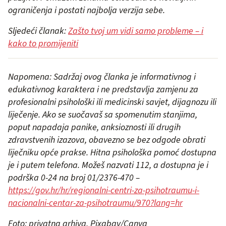
ograničenja i postati najbolja verzija sebe.
Sljedeći članak:
Zašto tvoj um vidi samo probleme – i
kako to promijeniti
Napomena: Sadržaj ovog članka je informativnog i
edukativnog karaktera i ne predstavlja zamjenu za
profesionalni psihološki ili medicinski savjet, dijagnozu ili
liječenje. Ako se suočavaš sa spomenutim stanjima,
poput napadaja panike, anksioznosti ili drugih
zdravstvenih izazova, obavezno se bez odgode obrati
liječniku opće prakse. Hitna psihološka pomoć dostupna
je i putem telefona. Možeš nazvati 112, a dostupna je i
podrška 0-24 na broj 01/2376-470 –
https://gov.hr/hr/regionalni-centri-za-psihotraumu-i-
nacionalni-centar-za-psihotraumu/970?lang=hr
Foto: privatna arhiva, Pixabay/Canva