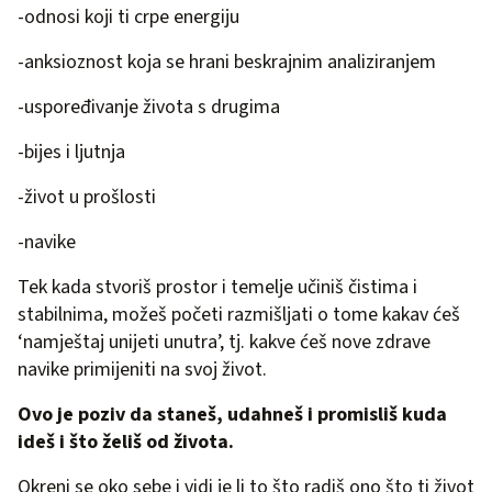
-odnosi koji ti crpe energiju
-anksioznost koja se hrani beskrajnim analiziranjem
-uspoređivanje života s drugima
-bijes i ljutnja
-život u prošlosti
-navike
Tek kada stvoriš prostor i temelje učiniš čistima i
stabilnima, možeš početi razmišljati o tome kakav ćeš
‘namještaj unijeti unutra’, tj. kakve ćeš nove zdrave
navike primijeniti na svoj život.
Ovo je poziv da staneš, udahneš i promisliš kuda
ideš i što želiš od života.
Okreni se oko sebe i vidi je li to što radiš ono što ti život