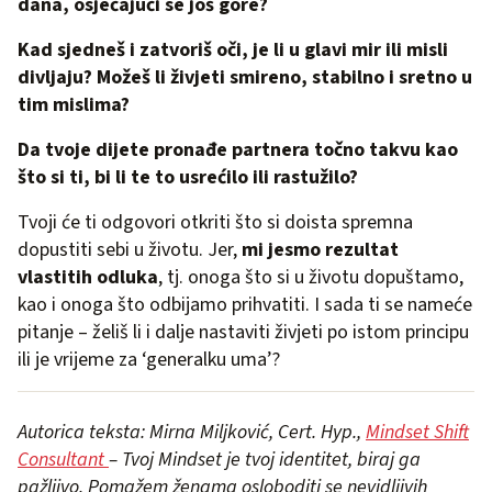
dana, osjećajući se još gore?
Kad sjedneš i zatvoriš oči, je li u glavi mir ili misli
divljaju? Možeš li živjeti smireno, stabilno i sretno u
tim mislima?
Da tvoje dijete pronađe partnera točno takvu kao
što si ti, bi li te to usrećilo ili rastužilo?
Tvoji će ti odgovori otkriti što si doista spremna
dopustiti sebi u životu. Jer,
mi jesmo rezultat
vlastitih odluka
, tj. onoga što si u životu dopuštamo,
kao i onoga što odbijamo prihvatiti. I sada ti se nameće
pitanje – želiš li i dalje nastaviti živjeti po istom principu
ili je vrijeme za ‘generalku uma’?
Autorica teksta: Mirna Miljković, Cert. Hyp.,
Mindset Shift
Consultant
– Tvoj Mindset je tvoj identitet, biraj ga
pažljivo. Pomažem ženama osloboditi se nevidljivih