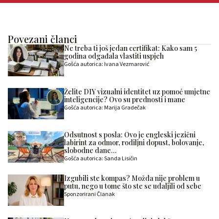
Povezani članci
Ne treba ti još jedan certifikat: Kako sam 5
godina odgađala vlastiti uspjeh
Gošća autorica: Ivana Vezmarović
Želite DIY vizualni identitet uz pomoć umjetne
inteligencije? Ovo su prednosti i mane
Gošća autorica: Marija Gradečak
Odsutnost s posla: Ovo je engleski jezični
labirint za odmor, rodiljni dopust, bolovanje,
slobodne dane…
Gošća autorica: Sanda Lisičin
Izgubili ste kompas? Možda nije problem u
putu, nego u tome što ste se udaljili od sebe
Sponzorirani Članak