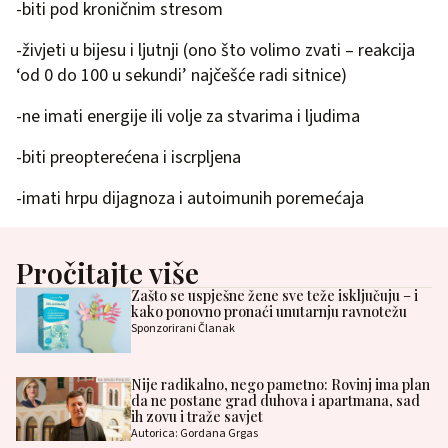
-biti pod kroničnim stresom
-živjeti u bijesu i ljutnji (ono što volimo zvati – reakcija
‘od 0 do 100 u sekundi’ najčešće radi sitnice)
-ne imati energije ili volje za stvarima i ljudima
-biti preopterećena i iscrpljena
-imati hrpu dijagnoza i autoimunih poremećaja
Pročitajte više
Zašto se uspješne žene sve teže isključuju – i
kako ponovno pronaći unutarnju ravnotežu
Sponzorirani Članak
Nije radikalno, nego pametno: Rovinj ima plan
da ne postane grad duhova i apartmana, sad
ih zovu i traže savjet
Autorica: Gordana Grgas