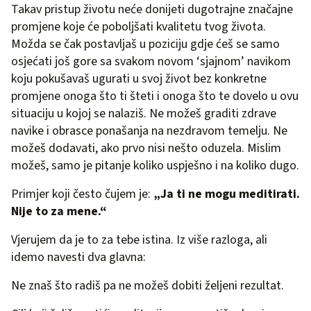
Takav pristup životu neće donijeti dugotrajne značajne
promjene koje će poboljšati kvalitetu tvog života.
Možda se čak postavljaš u poziciju gdje ćeš se samo
osjećati još gore sa svakom novom ‘sjajnom’ navikom
koju pokušavaš ugurati u svoj život bez konkretne
promjene onoga što ti šteti i onoga što te dovelo u ovu
situaciju u kojoj se nalaziš. Ne možeš graditi zdrave
navike i obrasce ponašanja na nezdravom temelju. Ne
možeš dodavati, ako prvo nisi nešto oduzela. Mislim
možeš, samo je pitanje koliko uspješno i na koliko dugo.
Primjer koji često čujem je:
„Ja ti ne mogu meditirati.
Nije to za mene.“
Vjerujem da je to za tebe istina. Iz više razloga, ali
idemo navesti dva glavna:
Ne znaš što radiš pa ne možeš dobiti željeni rezultat.