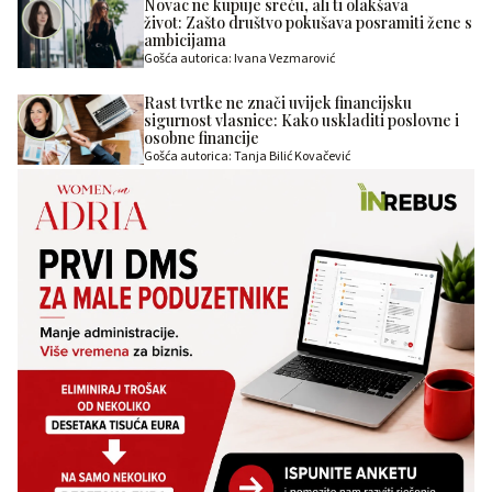
Novac ne kupuje sreću, ali ti olakšava
život: Zašto društvo pokušava posramiti žene s
ambicijama
Gošća autorica: Ivana Vezmarović
Rast tvrtke ne znači uvijek financijsku
sigurnost vlasnice: Kako uskladiti poslovne i
osobne financije
Gošća autorica: Tanja Bilić Kovačević