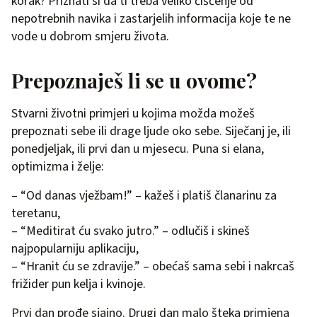
korak? Priznati si da ti treba veliko čišćenje od
nepotrebnih navika i zastarjelih informacija koje te ne
vode u dobrom smjeru života.
Prepoznaješ li se u ovome?
Stvarni životni primjeri u kojima možda možeš
prepoznati sebe ili drage ljude oko sebe. Siječanj je, ili
ponedjeljak, ili prvi dan u mjesecu. Puna si elana,
optimizma i želje:
– “Od danas vježbam!” – kažeš i platiš članarinu za
teretanu,
– “Meditirat ću svako jutro.” – odlučiš i skineš
najpopularniju aplikaciju,
– “Hranit ću se zdravije.” – obećaš sama sebi i nakrcaš
frižider pun kelja i kvinoje.
Prvi dan prođe sjajno. Drugi dan malo šteka primjena