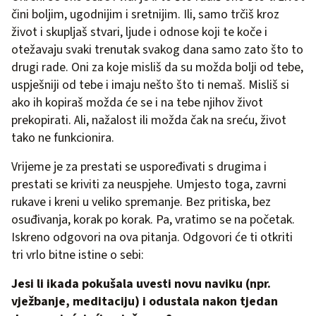
čini boljim, ugodnijim i sretnijim. Ili, samo trčiš kroz
život i skupljaš stvari, ljude i odnose koji te koče i
otežavaju svaki trenutak svakog dana samo zato što to
drugi rade. Oni za koje misliš da su možda bolji od tebe,
uspješniji od tebe i imaju nešto što ti nemaš. Misliš si
ako ih kopiraš možda će se i na tebe njihov život
prekopirati. Ali, nažalost ili možda čak na sreću, život
tako ne funkcionira.
Vrijeme je za prestati se uspoređivati s drugima i
prestati se kriviti za neuspjehe. Umjesto toga, zavrni
rukave i kreni u veliko spremanje. Bez pritiska, bez
osuđivanja, korak po korak. Pa, vratimo se na početak.
Iskreno odgovori na ova pitanja. Odgovori će ti otkriti
tri vrlo bitne istine o sebi:
Jesi li ikada pokušala uvesti novu naviku (npr.
vježbanje, meditaciju) i odustala nakon tjedan