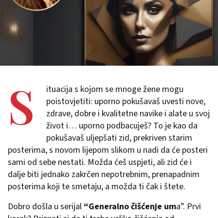
S
ituacija s kojom se mnoge žene mogu
poistovjetiti: uporno pokušavaš uvesti nove,
zdrave, dobre i kvalitetne navike i alate u svoj
život i… uporno podbacuješ? To je kao da
pokušavaš uljepšati zid, prekriven starim
posterima, s novom lijepom slikom u nadi da će posteri
sami od sebe nestati. Možda ćeš uspjeti, ali zid će i
dalje biti jednako zakrčen nepotrebnim, prenapadnim
posterima koji te smetaju, a možda ti čak i štete.
Dobro došla u serijal
“Generalno čišćenje um
a”. Prvi