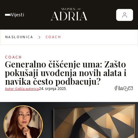
Vijesti
NASLOVNICA
COACH
COACH
Generalno čišćenje uma: Zašto
pokušaji uvođenja novih alata i
navika često podbacuju?
24. srpnja 2025.
Autor: Gošća autorica