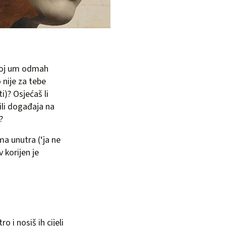
tvoj um odmah
 nije za tebe
i)? Osjećaš li
 ili događaja na
?
ma unutra (‘ja ne
 korijen je
o i nosiš ih cijeli