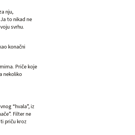
za nju,
. Ja to nikad ne
svoju svrhu.
 kao konačni
samima. Priče koje
na nekoliko
vnog “hvala”, iz
ače”. Filter ne
ti priču kroz