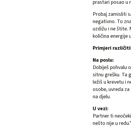
prastari posao u
Probaj zamisliti 
negativno. To zna
uzdižu i ne štite.
količina energije 
Primjeri različi
Na poslu:
Dobiješ pohvalu o
sitnu grešku. Ta 
ležiš u krevetu i 
osobe, uvreda za t
na djelu.
U vezi:
Partner ti neočeki
nešto nije u redu.