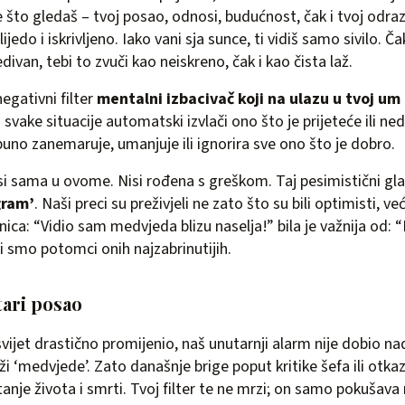
e što gledaš – tvoj posao, odnosi, budućnost, čak i tvoj odra
jedo i iskrivljeno. Iako vani sja sunce, ti vidiš samo sivilo. Ča
divan, tebi to zvuči kao neiskreno, čak i kao čista laž.
negativni filter
mentalni izbacivač koji na ulazu u tvoj u
z svake situacije automatski izvlači ono što je prijeteće ili n
no zanemaruje, umanjuje ili ignorira sve ono što je dobro.
nisi sama u ovome. Nisi rođena s greškom. Taj pesimistični gla
gram’
. Naši preci su preživjeli ne zato što su bili optimisti, već
nica: “Vidio sam medvjeda blizu naselja!” bila je važnija od: “
Mi smo potomci onih najzabrinutijih.
tari posao
vijet drastično promijenio, naš unutarnji alarm nije dobio na
aži ‘medvjede’. Zato današnje brige poput kritike šefa ili otk
tanje života i smrti. Tvoj filter te ne mrzi; on samo pokušava 