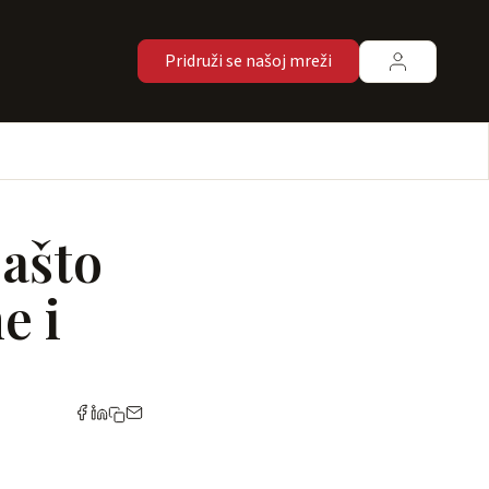
Pridruži se našoj mreži
Zašto
e i