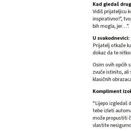
Kad gledaš drug
Vidiš prijateljicu
inspirativno!”, tv
bih mogla, jer…”. 
U svakodnevici:
Prijatelj otkaže 
dokaz da te nitko 
Osim ovih općih si
zvuče istinito, al
klasičnih obrazaca
Kompliment izo
“Lijepo izgledaš 
tebe izleti autom
može propustiti či
vlastite nesigurno