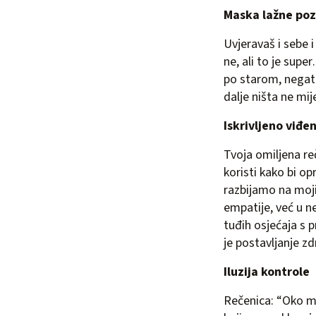
Maska lažne poz
Uvjeravaš i sebe i
ne, ali to je supe
po starom, negati
dalje ništa ne mij
Iskrivljeno viđe
Tvoja omiljena reč
koristi kako bi o
razbijamo na moj
empatije, već u ne
tuđih osjećaja s 
je postavljanje z
Iluzija kontrole
Rečenica: “Oko me