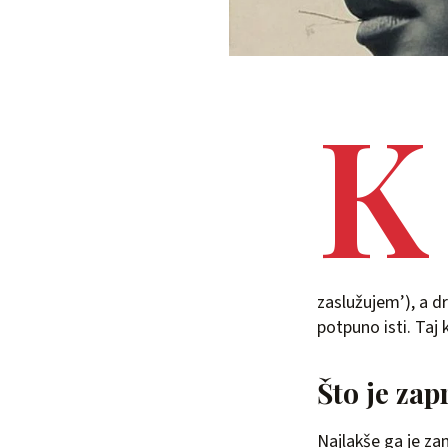
K
zaslužujem’), a dr
potpuno isti. Taj k
Što je zap
Najlakše ga je zami