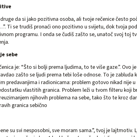
itive
 druge da si jako pozitivna osoba, ali tvoje rečenice često poč
r…”. Ti se trudiš pronaći ono pozitivno u svijetu, dok tvoja pods
vnom programu. I onda se čudiš zašto se, unatoč svoj toj tvoj
enja.
nje sebe
enica je: “Što si bolji prema ljudima, to te više gaze.”. Ovo je 
pravdao zašto se ljudi prema tebi loše odnose. To je zabluda 
im predavanjima i radionicama: problem gotovo nikad nije u
dostatku vlastitih granica. Problem leži u tvom filteru koji 
preuzimanjem njihovih problema na sebe, tako što te kroz da
dravih granica sebično
ne su svi nesposobni, sve moram sama.”, tvoj je lajtmotiv. L