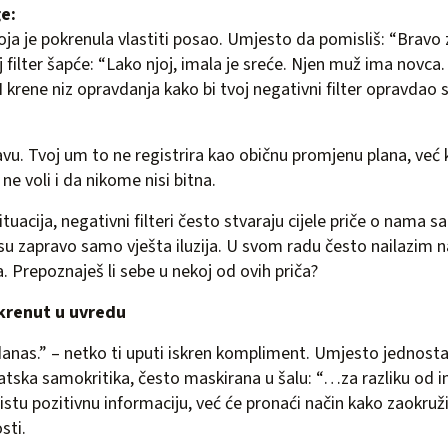
e:
 koja je pokrenula vlastiti posao. Umjesto da pomisliš: “Bravo 
oj filter šapće: “Lako njoj, imala je sreće. Njen muž ima novca
I krene niz opravdanja kako bi tvoj negativni filter opravdao 
kavu. Tvoj um to ne registrira kao običnu promjenu plana, već
ne voli i da nikome nisi bitna.
tuacija, negativni filteri često stvaraju cijele priče o nama 
i su zapravo samo vješta iluzija. U svom radu često nailazim 
. Prepoznaješ li sebe u nekoj od ovih priča?
krenut u uvredu
danas.” – netko ti uputi iskren kompliment. Umjesto jednosta
atska samokritika, često maskirana u šalu: “…za razliku od in
stu pozitivnu informaciju, već će pronaći način kako zaokruži
sti.