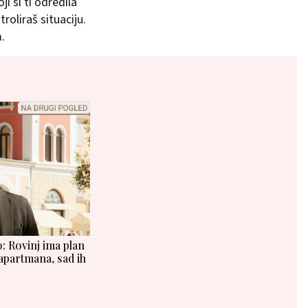
i si ti odredila
roliraš situaciju.
.
: Rovinj ima plan
apartmana, sad ih