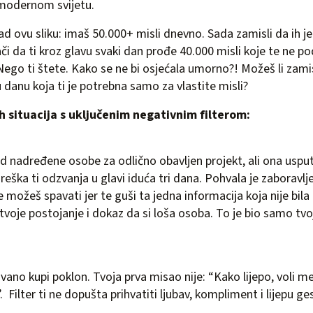
 modernom svijetu.
sad ovu sliku: imaš 50.000+ misli dnevno. Sada zamisli da ih j
či da ti kroz glavu svaki dan prođe 40.000 misli koje te ne po
 Nego ti štete. Kako se ne bi osjećala umorno?! Možeš li zamisl
u danu koja ti je potrebna samo za vlastite misli?
tih situacija s uključenim negativnim filterom:
d nadređene osobe za odlično obavljen projekt, ali ona uspu
greška ti odzvanja u glavi iduća tri dana. Pohvala je zaboravl
ne možeš spavati jer te guši ta jedna informacija koja nije bila
voje postojanje i dokaz da si loša osoba. To je bio samo tvoj
vano kupi poklon. Tvoja prva misao nije: “Kako lijepo, voli me
”. Filter ti ne dopušta prihvatiti ljubav, kompliment i lijepu g