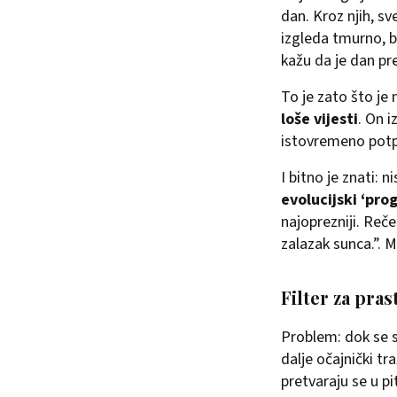
dan. Kroz njih, sv
izgleda tmurno, bli
kažu da je dan pre
To je zato što je 
loše vijesti
. On i
istovremeno potpu
I bitno je znati: 
evolucijski ‘pro
najoprezniji. Reče
zalazak sunca.”. 
Filter za pras
Problem: dok se s
dalje očajnički tr
pretvaraju se u pi