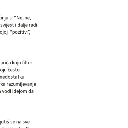
inju s: “Ne, ne,
vijest i dalje radi
oj “pozitivi”, i
priča koju filter
koju često
 nedostatku
brka razumijevanje
n vodi idejom da
jutiš se na sve