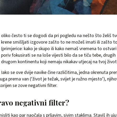
oliko često ti se dogodi da pri pogledu na nešto što želiš 
krene smišljati izgovore zašto to ne možeš imati ili zašto to
(primjerice: kako je skupo ili kako nemaš vremena to ostvarit
poriv fokusirati se na loše vijesti bilo da se tiču tebe, drugih
drugom kontinentu koji nemaju nikakav utjecaj na tvoj život
Iako se ove dvije navike čine različitima, jedna okrenuta pre
uga prema van (‘život je težak, svijet je ružno mjesto’), njihov
orijen se zove negativni filter.
ravo negativni filter?
sliti kao par naočala s prljavim, sivim staklima. Staviš ih ujutr