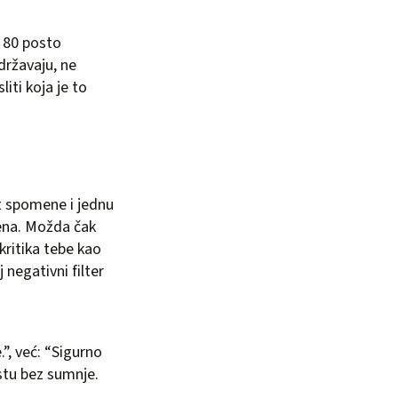
e 80 posto
državaju, ne
iti koja je to
t spomene i jednu
jena. Možda čak
 kritika tebe kao
 negativni filter
.”, već: “Sigurno
estu bez sumnje.