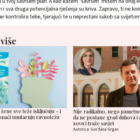
u u tvoj savršeni plan. A kad kažem ‘savršen’ mislim na onaj koj
n i sva druga potencijalna rješenja su kriva. Zapravo, ti ne kont
ter kontrolira tebe, tjerajući te u neprestani sukob sa svijetom
 više
žene sve teže isključuju – i
Nije radikalno, nego pametno
naći unutarnju ravnotežu
da ne postane grad duhova i 
zovu i traže savjet
Autorica: Gordana Grgas