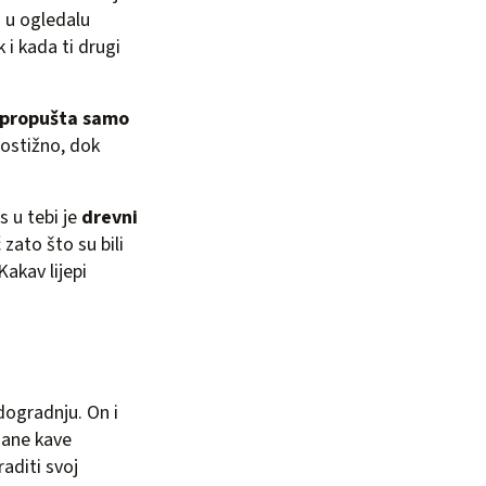
z u ogledalu
k i kada ti drugi
m propušta samo
edostižno, dok
s u tebi je
drevni
 zato što su bili
Kakav lijepi
dogradnju. On i
azane kave
raditi svoj