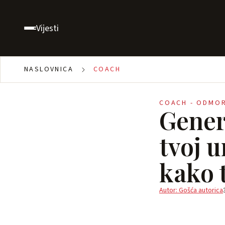
Vijesti
NASLOVNICA
COACH
COACH - ODMO
Gener
tvoj 
kako 
Autor: Gošća autorica