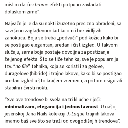
mislim da će
chrome
efekti potpuno zavladati
dolaskom zime”.
Najvažnije je da su nokti izuzetno precizno obrađeni, sa
savršeno zaglađenom kutikulom i bez vidljivih
zanoktica. Boja se treba „podvući“ pod kožicu kako bi
se postigao elegantan, uredan i čist izgled. U takvom
slučaju, sama boja postaje dovoljna za postizanje
željenog efekta. Što se tiče tehnika, sve je popularnija
tzv. “
no file
” tehnika, koja se koristi i za gelove,
duragelove (hibride) i trajne lakove, kako bi se postigao
uredan izgled u što kraćem vremenu, a pritom osigurali
stabilni i čvrsti nokti.
“Sve ove trendove bi svela na tri ključne riječi:
minimalizam, elegancija i jednostavnost
. U našoj
jesenskoj Jana Nails kolekciji
J.-Laque
trajnih lakova
imamo baš sve što se traži od ovogodišnjih trendova”.