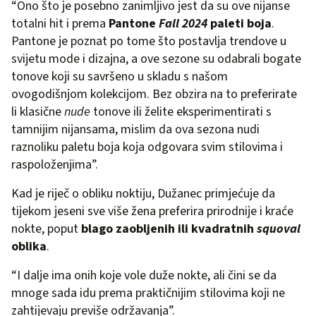
“Ono što je posebno zanimljivo jest da su ove nijanse
totalni hit i prema
Pantone
Fall 2024
paleti boja
.
Pantone je poznat po tome što postavlja trendove u
svijetu mode i dizajna, a ove sezone su odabrali bogate
tonove koji su savršeno u skladu s našom
ovogodišnjom kolekcijom. Bez obzira na to preferirate
li klasične
nude
tonove ili želite eksperimentirati s
tamnijim nijansama, mislim da ova sezona nudi
raznoliku paletu boja koja odgovara svim stilovima i
raspoloženjima”.
Kad je riječ o obliku noktiju, Dužanec primjećuje da
tijekom jeseni sve više žena preferira prirodnije i kraće
nokte, poput
blago zaobljenih ili kvadratnih
squoval
oblika
.
“I dalje ima onih koje vole duže nokte, ali čini se da
mnoge sada idu prema praktičnijim stilovima koji ne
zahtijevaju previše održavanja”.