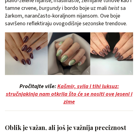
plavo-zelene nijanse, maslinaste, zemljane tonove kao i
tamne crvene,
burgundy
i bordo boje uz mali
twist
sa
žarkom, narančasto-koraljnom nijansom. Ove boje
savršeno reflektiraju ovogodišnje sezonske trendove.
Pročitajte više:
Kašmir, svila i tihi luksuz:
stručnjakinja nam otkrila što će se nositi ove jeseni i
zime
Oblik je važan, ali još je važnija preciznost