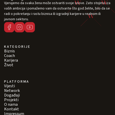
Vjerujemo da svaka žena može ostvariti svoje snove. Zato stojimo iza
vaših ambicija i pomažemo vam da ostvarite što god želite, bilo da se
radi o pokretanju i rastu biznisa ili izgradnji karijere u realnom ili
javnom sektoru.
KATEGORIJE
Biznis
Coach
Karijera
Život
PLATFORMA
Vijesti
Network
Događaji
Projekti
O nama
Kontakt
Impressum