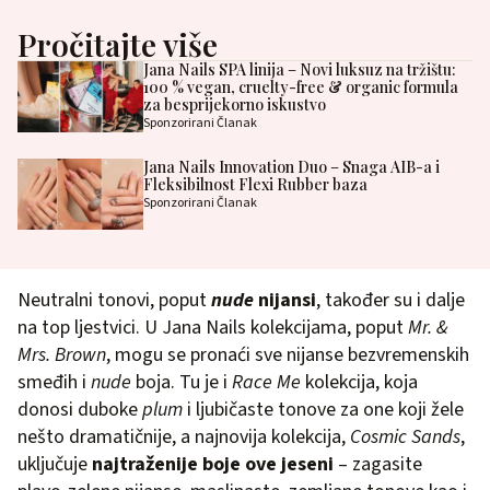
Pročitajte više
Jana Nails SPA linija – Novi luksuz na tržištu:
100 % vegan, cruelty-free & organic formula
za besprijekorno iskustvo
Sponzorirani Članak
Jana Nails Innovation Duo – Snaga AIB-a i
Fleksibilnost Flexi Rubber baza
Sponzorirani Članak
Neutralni tonovi, poput
nude
nijansi
, također su i dalje
na top ljestvici. U Jana Nails kolekcijama, poput
Mr. &
Mrs. Brown
, mogu se pronaći sve nijanse bezvremenskih
smeđih i
nude
boja. Tu je i
Race Me
kolekcija, koja
donosi duboke
plum
i ljubičaste tonove za one koji žele
nešto dramatičnije, a najnovija kolekcija,
Cosmic Sands
,
uključuje
najtraženije boje ove jeseni
– zagasite