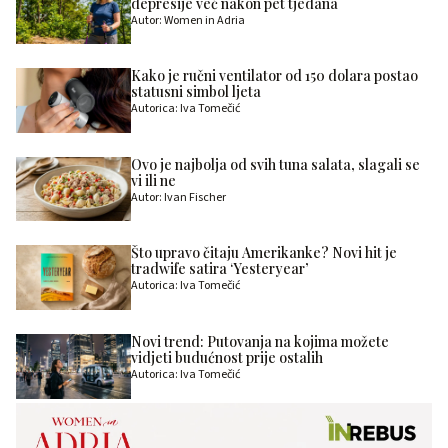
depresije već nakon pet tjedana
Autor: Women in Adria
Kako je ručni ventilator od 150 dolara postao
statusni simbol ljeta
Autorica: Iva Tomečić
Ovo je najbolja od svih tuna salata, slagali se
vi ili ne
Autor: Ivan Fischer
Što upravo čitaju Amerikanke? Novi hit je
tradwife satira ‘Yesteryear’
Autorica: Iva Tomečić
Novi trend: Putovanja na kojima možete
vidjeti budućnost prije ostalih
Autorica: Iva Tomečić