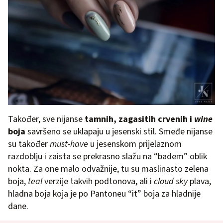
Također, sve nijanse
tamnih, zagasitih crvenih i
wine
boja
savršeno se uklapaju u jesenski stil. Smeđe nijanse
su također
must-have
u jesenskom prijelaznom
razdoblju i zaista se prekrasno slažu na “badem” oblik
nokta. Za one malo odvažnije, tu su maslinasto zelena
boja,
teal
verzije takvih podtonova, ali i
cloud sky
plava,
hladna boja koja je po Pantoneu “it” boja za hladnije
dane.