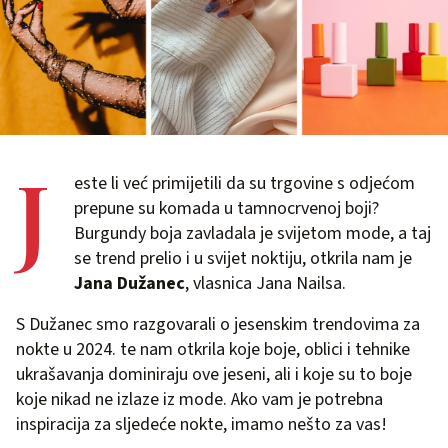
J
este li već primijetili da su trgovine s odjećom
prepune su komada u tamnocrvenoj boji?
Burgundy boja zavladala je svijetom mode, a taj
se trend prelio i u svijet noktiju, otkrila nam je
Jana Dužanec
, vlasnica Jana Nailsa.
S Dužanec smo razgovarali o jesenskim trendovima za
nokte u 2024. te nam otkrila koje boje, oblici i tehnike
ukrašavanja dominiraju ove jeseni, ali i koje su to boje
koje nikad ne izlaze iz mode. Ako vam je potrebna
inspiracija za sljedeće nokte, imamo nešto za vas!