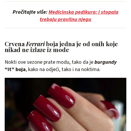
Pročitajte više:
Medicinska pedikura: I stopala
trebaju pravilnu njegu
Crvena
Ferrari
boja jedna je od onih koje
nikad ne izlaze iz mode
Nokti ove sezone prate modu, tako da je
burgundy
“it” boja
, kako na odjeći, tako i na noktima.